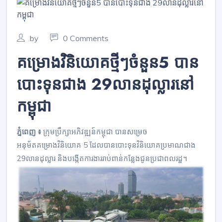
by
0 Comments
គម្រោងវិនិយោគថ្មីៗចំនួន5 បាន
បោះទុនជាង 29លានដុល្លារនៅ
កម្ពុជា
ភ្នំពេញ ៖
ក្រុមប្រឹក្សាអភិវឌ្ឍន៍កម្ពុជា បានសម្រេច
អនុម័តគម្រោងវិនិយោគ 5 ដែលបានបោះទុនវិនិយោគប្រមាណជាង
29លានដុល្លារ និងបង្កើតការងាររាប់ពាន់កន្លែងជូនប្រជាពលរដ្ឋ។