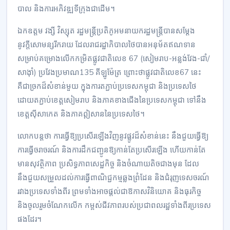
បាល និងការអភិវឌ្ឍទីក្រុងជាដើម។
ឯកឧត្តម វង្សី វិស្សុត រដ្ឋមន្ត្រីប្រតិភូអមនាយករដ្ឋមន្ត្រីបានសម្តែង
នូវក្តីសោមន្សរីករាយ ដែលរាជរដ្ឋាភិបាលថៃបានអនុម័តឥណទាន
សម្រាប់គម្រោងលើកកម្រិតផ្លូវជាតិលេខ 67 (សៀមរាប-អន្លង់វែង-ជាំ/
សាង៉ាំ) ប្រវែងប្រមាណ135 គីឡូម៉ែត្រ ព្រោះថាផ្លូវជាតិលេខ67 នេះ
គឺជាច្រកដ៏សំខាន់មួយ ក្នុងការតភ្ជាប់ប្រទេសកម្ពុជា និងប្រទេសថៃ
ដោយតភ្ជាប់ខេត្តសៀមរាប និងភាគខាងជើងនៃប្រទេសកម្ពុជា ទៅនឹង
ខេត្តស៊ីសាកេត និងភាគឦសាននៃប្រទេសថៃ។
លោកបន្តថា ការធ្វើឱ្យប្រសើរឡើងវិញនូវផ្លូវដ៏សំខាន់នេះ នឹងជួយធ្វើឱ្យ
ការធ្វើចរាចរណ៍ និងការដឹកជញ្ជូនឱ្យកាន់តែប្រសើរឡើង ហើយកាន់តែ
មានសុវត្ថិភាព ប្រសិទ្ធភាពសេដ្ឋកិច្ច និងចំណាយតិចជាងមុន ដែល
នឹងជួយសម្រួលដល់ការធ្វើពាណិជ្ជកម្មឆ្លងព្រំដែន និងជំរុញទេសចរណ៍
រវាងប្រទេសទាំងពីរ ព្រមទាំងអាចផ្តល់ជាឱកាសវិនិយោគ និងធុរកិច្ច
និងចូលរួមចំណែកលើក កម្ពស់ជីវភាពរបស់ប្រជាពលរដ្ឋទាំងពីរប្រទេស
ផងដែរ។