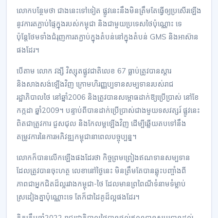
លោកបន្ថែមថា ជាងនេះទៅទៀត ផ្លូវនេះនឹងមិនត្រឹមតែធ្វើឲ្យប្រសើរឡើង
នូវការតភ្ជាប់ផ្ទៃក្នុងរបស់កម្ពុជា និងជាមួយប្រទេសថៃប៉ុណ្ណោះ ទេ
ប៉ុន្តែថែមទាំងជំរុញការតភ្ជាប់ក្នុងតំបន់នៅក្នុងតំបន់ GMS និងអាស៊ាន
ផងដែរ។
បើតាម លោក វង្សី វិស្សុតផ្លូវជាតិលេខ 67 ធ្លាប់ត្រូវបានស្តារ
និងសាងសង់ឡើងវិញ ក្រោមហិរញ្ញប្បទានសម្បទានរបស់រាជ
រដ្ឋាភិបាលថៃ នៅឆ្នាំ2006 និងត្រូវបានសម្ពោធដាក់ឱ្យប្រើប្រាស់ នៅខែ
កក្កដា ឆ្នាំ2009។ បន្ទាប់ពីបានដាក់ប្រើប្រាស់ជាងមួយទសវត្សរ៍ ផ្លូវនេះ
ពិតជាត្រូវការ ជួសជុល និងកែលម្អឡើងវិញ ដើម្បីឆ្លើយតបទៅនឹង
តម្រូវការនៃការអភិវឌ្ឍកម្ពុជានាពេលបច្ចុប្បន្ន។
លោកក៏បានលើកឡើងផងដែរថា កិច្ចព្រមព្រៀងឥណទានសម្បទាន
ដែលត្រូវបានចុះហត្ថ លេខានៅថ្ងៃនេះ មិនត្រឹមតែបានឆ្លុះបញ្ចាំងពី
ភាពជាអ្នកជិតដ៏ល្អរវាងកម្ពុជា-ថៃ ដែលមានព្រពៃណីទំនាមទំម្លាប់
ស្រដៀងគ្នាប៉ុណ្ណោះទេ តែក៏ជាដៃគូដ៏ល្អផងដែរ។
គិតត្រឹមឆ្នាំ2022 រាជរដ្ឋាភិបាលថៃបានផ្តល់ឥណទានសម្បទានដល់