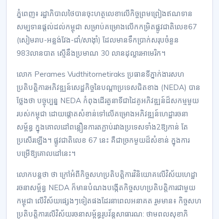
ភ្នំពេញ៖ រដ្ឋាភិបាលថៃបានចុះហត្ថលេខាលើកិច្ចព្រមព្រៀងឥណទាន
សម្បទានផ្តល់ដល់កម្ពុជា សម្រាប់គម្រោងលើកកម្រិតផ្លូវជាតិលេខ67
(សៀមរាប-អន្លង់វែង-ជាំ/សាង៉ាំ) ដែលមានទឹកប្រាក់សរុបចំនួន
983លានបាត ស្មើនឹងប្រមាណ 30 លានដុល្លារអាមេរិក។
លោក Perames Vudthitornetiraks ប្រធានទីភ្នាក់ងារសហ
ប្រតិបត្តិការអភិវឌ្ឍន៍សេដ្ឋកិច្ចនៃបណ្តាប្រទេសជិតខាង (NEDA) បាន
ថ្លែងថា បច្ចុប្បន្ន NEDA កំពុងដើរតួនាទីជាដៃគូអភិវឌ្ឍន៍ដ៏សកម្មមួយ
របស់កម្ពុជា ដោយផ្តោតសំខាន់ទៅលើគម្រោងអភិវឌ្ឍន៍ហេដ្ឋារចនា
សម្ព័ន្ធ ក្នុងគោលដៅពន្លឿនការតភ្ជាប់រវាងប្រទេសទាំង2ឱ្យកាន់ តែ
ប្រសើរឡើង។ ផ្លូវជាតិលេខ 67 នេះ គឺជាច្រកមួយដ៏សំខាន់ ក្នុងការ
បម្រើឱ្យគោលដៅនេះ។
លោកបន្តថា ថា ក្រៅអំពីកិច្ចសហប្រតិបត្តិការវិនិយោគលើវិស័យហេដ្ឋា
រចនាសម្ព័ន្ធ NEDA ក៏មានបំណងបង្កើតកិច្ចសហប្រតិបត្តិការជាមួយ
កម្ពុជា លើវិស័យផ្សេងៗទៀតផងដែរនាពេលអនាគត រួមមាន៖ កិច្ចសហ
ប្រតិបត្តិការលើវិស័យរចនាសម្ព័ន្ធរូបវ័ន្តសាធារណ: ថាមពលសុខាភិ