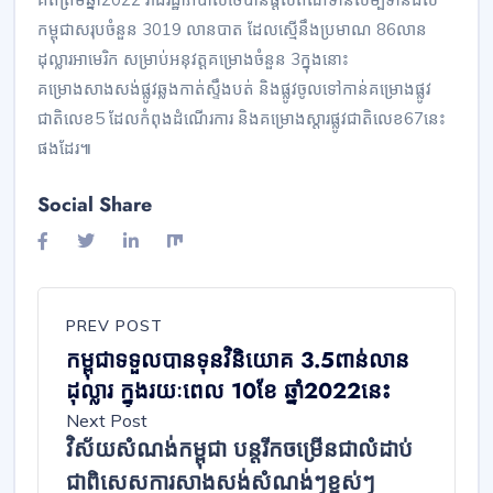
កម្ពុជាសរុបចំនួន 3019 លានបាត ដែលស្មើនឹងប្រមាណ 86លាន
ដុល្លារអាមេរិក សម្រាប់អនុវត្តគម្រោងចំនួន 3ក្នុងនោះ
គម្រោងសាងសង់ផ្លូវឆ្លងកាត់ស្ទឹងបត់ និងផ្លូវចូលទៅកាន់គម្រោងផ្លូវ
ជាតិលេខ5 ដែលកំពុងដំណើរការ និងគម្រោងស្តារផ្លូវជាតិលេខ67នេះ
ផងដែរ៕
Social Share
PREV POST
កម្ពុជាទទួលបានទុនវិនិយោគ 3.5ពាន់លាន
ដុល្លារ ក្នុងរយៈពេល 10ខែ ឆ្នាំ2022នេះ
Next Post
វិស័យសំណង់កម្ពុជា​ បន្តរីកចម្រើនជាលំដាប់
ជាពិសេសការសាងសង់សំណង់ៗខ្ពស់ៗ