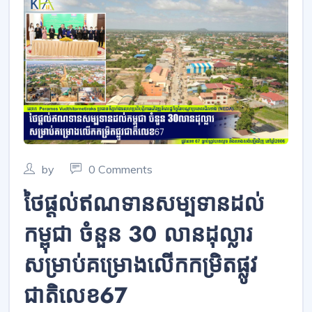
by
0 Comments
ថៃផ្តល់ឥណទានសម្បទានដល់
កម្ពុជា ចំនួន 30 លានដុល្លារ
សម្រាប់គម្រោងលើកកម្រិតផ្លូវ
ជាតិលេខ67