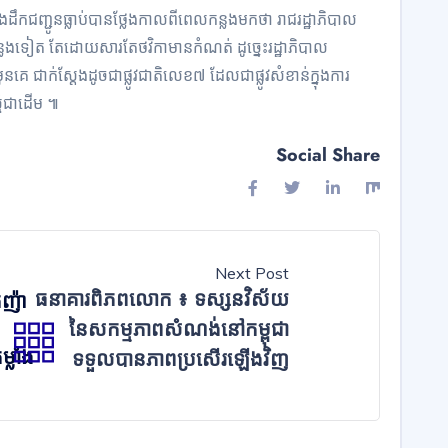
និងដឹកជញ្ជូនធ្លាប់បានថ្លែងកាលពីពេលកន្លងមកថា រាជរដ្ឋាភិបាល
កន្លែងទៀត តែដោយសារតែថវិកាមានកំណត់ ដូច្នេះរដ្ឋាភិបាល
េ ជាក់ស្ដែងដូចជាផ្លូវជាតិលេខ៧ ដែលជាផ្លូវសំខាន់ក្នុងការ
្មុំជាដើម ៕
Social Share
Next Post
ធនាគារ​ពិភពលោក​ ៖ ទស្សនវិស័យ
កញ៉ា
ញ
នៃសកម្មភាពសំណង់នៅកម្ពុជា
លាំង
ទទួលបានភាពប្រសើរឡើងវិញ