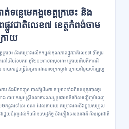
ទន្លេមេគង្គខេត្តក្រចេះ និង
្លូវជាតិលេខ៧ ខេត្តកំពង់ចាម
ក្រោយ
េត្តក្រចេះ និងគម្រោងលើកកម្ពស់គុណភាពផ្លូវជាតិលេខ៧ (ពីផ្សារ
សង់នៅដើមខែមករា ឆ្នាំ២០២៣ខាងមុខនេះ ក្រោមអធិបតីភាពដ៏
នាយករដ្ឋមន្ត្រីនៃព្រះរាជាណាចក្រកម្ពុជា ក្រោយជំនួយហិរញ្ញប្ប
ារ និងដឹកជញ្ជូន បានឱ្យដឹងថា គម្រោងទាំងពីរនេះត្រូវបានចុះ
ឈាង នាយករដ្ឋមន្ត្រីនៃសាធារណរដ្ឋប្រជាមានិតចិនអញ្ជើញបំពេញ
 ឆ្នាំ២០២២កន្លងទៅនេះ ខណៈដែលតាមរយៈគម្រោងនេះនឹងជួយសម្រួល
ជាជួយជំរុញដល់កំណើនសេដ្ឋកិច្ច និងភ្ញៀវទេសចរជាតិ និងអន្តរជាតិ