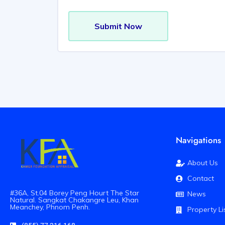
Submit Now
Navigations
About Us
Contact
#36A, St.04 Borey Peng Hourt The Star
News
Natural. Sangkat Chakangre Leu, Khan
Meanchey, Phnom Penh.
Property Li