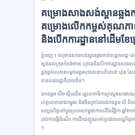
គម្រោងសាងសង់ស្ពានឆ្លងកាត់
គម្រោងលើកកម្ពស់គុណភាពផ
និងបើកការដ្ឋាននៅដើមខែ
ភ្នំពេញ ៖ គម្រោងសាងសង់ស្ពានឆ្លងកាត់ទន្លេមេគង្គ-ខ
ស្គន់ដល់ក្រុងកំពង់ចាម) គ្រោងនឹងបើកការដ្ឋានសាង
ខ្ពង់ខ្ពស់របស់សម្ដេចអគ្គមហាសេនាបតីតេជោ ហ៊ុន សែន 
ទានរបស់រដ្ឋាភិបាលចិន។
ឯកឧត្តម លឹម ស៊ីដេនីន រដ្ឋលេខាធិការក្រសួងសាធារណក
ហត្ថលេខារវាងកម្ពុជា និងចិនគ្រាដែលឯកឧត្តម លី ខឺ
ទស្សនកិច្ចនៅក្នុងប្រទេសកម្ពុជាកាលពីខែវិច្ឆិកា
ដល់ការធ្វើដំណើរ ការដឹកជញ្ជូនរបស់ប្រជាពលរដ្ឋក៏ដូច
។