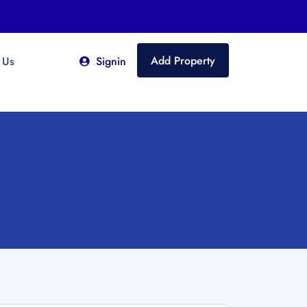
Add Property
 Us
Signin