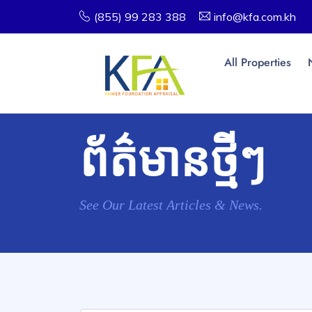
(855) 99 283 388
info@kfa.com.kh
All Properties
ព័ត៌មានថ្មីៗ
See Our Latest Articles & News.