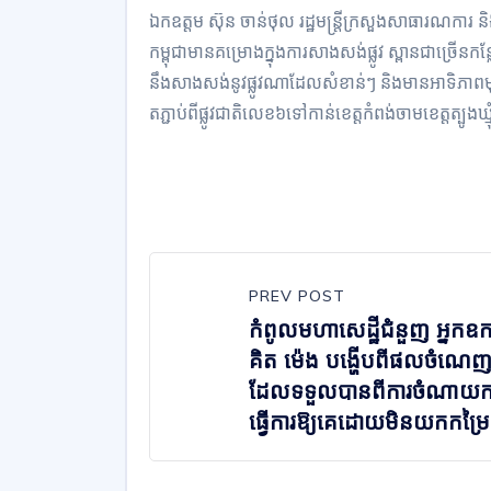
ឯកឧត្តម ស៊ុន ចាន់ថុល រដ្ឋមន្ត្រីក្រសួងសាធារណការ 
កម្ពុជាមានគម្រោងក្នុងការសាងសង់ផ្លូវ ស្ពានជាច្រើន
នឹងសាងសង់នូវផ្លូវណាដែលសំខាន់ៗ និងមានអាទិភាពមុនគ
តភ្ជាប់ពីផ្លូវជាតិលេខ៦ទៅកាន់ខេត្តកំពង់ចាមខេត្តត្បូងឃ
PREV POST
កំពូលមហាសេដ្ឋីជំនួញ អ្នកឧ
គិត ម៉េង បង្ហើបពីផលចំណេ
ដែលទទួលបានពីការចំណាយកម្
ធ្វើការឱ្យគេដោយមិនយកកម្រៃ