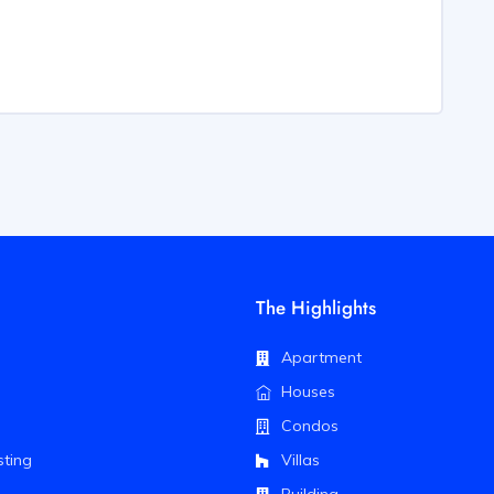
The Highlights
Apartment
Houses
Condos
sting
Villas