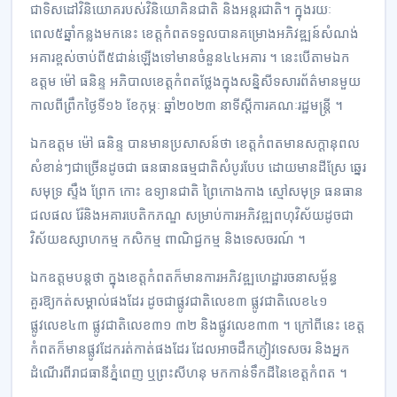
ជាទិសដៅវិនិយោគរបស់វិនិយោគិនជាតិ និងអន្តរជាតិ។ ក្នុងរយៈ
ពេល៥ឆ្នាំកន្លងមកនេះ ខេត្តកំពតទទួលបានគម្រោងអភិវឌ្ឍន៍សំណង់
អគារខ្ពស់ចាប់ពី៥ជាន់ឡើងទៅមានចំនួន៤៤អគារ ។ នេះបើតាមឯក
ឧត្តម ម៉ៅ ធនិន្ទ អភិបាលខេត្តកំពតថ្លែងក្នុងសន្និសីទសារព័ត៌មានមួយ
កាលពីព្រឹកថ្ងៃទី១៦ ខែកុម្ភៈ ឆ្នាំ២០២៣ នាទីស្ដីការគណៈរដ្ឋមន្ត្រី ។
ឯកឧត្តម ម៉ៅ ធនិន្ទ បានមានប្រសាសន៍ថា ខេត្តកំពតមានសក្ដានុពល
សំខាន់ៗជាច្រើនដូចជា ធនធានធម្មជាតិសំបូរបែប ដោយមានដីស្រែ ឆ្នេរ
សមុទ្រ ស្ទឹង ព្រែក កោះ ឧទ្យានជាតិ ព្រៃកោងកាង ស្មៅសមុទ្រ ធនធាន
ជលផល រ៉ែនិងអគារបេតិកភណ្ឌ សម្រាប់ការអភិវឌ្ឍពហុវិស័យដូចជា
វិស័យឧស្សាហកម្ម កសិកម្ម ពាណិជ្ជកម្ម និងទេសចរណ៍ ។
ឯកឧត្តមបន្តថា ក្នុងខេត្តកំពតក៏មានការអភិវឌ្ឍហេដ្ឋារចនាសម្ព័ន្ធ
គួរឱ្យកត់សម្គាល់ផងដែរ ដូចជាផ្លូវជាតិលេខ៣ ផ្លូវជាតិលេខ៤១
ផ្លូវលេខ៤៣ ផ្លូវជាតិលេខ៣១ ៣២ និងផ្លូវលេខ៣៣ ។ ក្រៅពីនេះ ខេត្ត
កំពតក៏មានផ្លូវដែករត់កាត់ផងដែរ ដែលអាចដឹកភ្ញៀវទេសចរ និងអ្នក
ដំណើរពីរាជធានីភ្នំពេញ ឬព្រះសីហនុ មកកាន់ទឹកដីនៃខេត្តកំពត ។