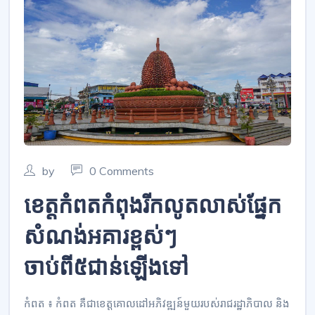
by
0 Comments
ខេត្តកំពតកំពុងរីកលូតលាស់ផ្នែក
សំណង់អគារខ្ពស់ៗ
ចាប់ពី៥ជាន់ឡើងទៅ
កំពត ៖ កំពត គឺជាខេត្តគោលដៅអភិវឌ្ឍន៍មួយរបស់រាជរដ្ឋាភិបាល និង