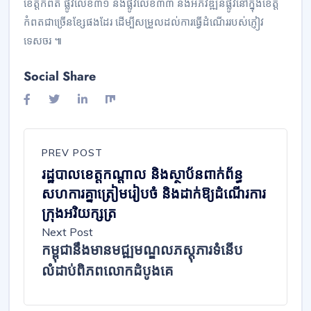
ខេត្តកំពត ផ្លូវលេខ៣១ និងផ្លូវលេខ៣៣ និងអភិវឌ្ឍន៍ផ្លូវនៅក្នុងខេត្ត
កំពតជាច្រើនខ្សែផងដែរ ដើម្បីសម្រួលដល់ការធ្វើដំណើររបស់ភ្ញៀវ
ទេសចរ ៕
Social Share
PREV POST
រដ្ឋបាលខេត្តកណ្តាល និងស្ថាប័នពាក់ព័ន្ធ
សហការគ្នាត្រៀមរៀបចំ និងដាក់ឱ្យដំណើរការ
ក្រុងអរិយក្សត្រ
Next Post
កម្ពុជានឹងមានមជ្ឍមណ្ឌលភស្តុភារទំនើប
លំដាប់ពិភពលោកដំបូងគេ