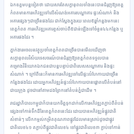
ឯកឧត្តមបន្តទៀតថា ដោយសារតែសក្ដានុពលទាំងនេះបានជំរុញឱ្យខេត្ត
កំពតមានការអភិវឌ្ឍទៅលើសំណង់អគារសណ្ឋាគារ ផ្ទះសំណាក់ និង
អគារផ្សេងៗជាច្រើនផងដែរ ជាក់ស្ដែងក្នុងរយៈពេល៥ឆ្នាំកន្លងមកនេះ
ខេត្តកំពត ការអភិវឌ្ឍអគារខ្ពស់ចាប់ពី៥ជាន់ឡើងទៅចំនួន៤៤កន្លែង ឬ
អគារផងដែរ ។
ភ្នាក់ងារអចលនវត្ថុប្រចាំខេត្តកំពតជាច្រើនបានមើលឃើញថា
សក្ដានុពលវិស័យទេសចរណ៍បានជំរុញឱ្យខេត្តកំពតទទួលបាន
គម្រោងវិនិយោគឯកជនជាបន្តបន្ទាប់ជាពិសេសសណ្ឋាគារ និងផ្ទះ
សំណាក់ ។ ក្រៅពីនេះក៏មានការអភិវឌ្ឍទៅលើផ្ទះលំហែកាយជាច្រើន
កន្លែងផងដែរ ដោយអ្នកអភិវឌ្ឍន៍ផ្ទះលំហែកាយបានផ្ដោតលើតំបន់នៅ
ជាយក្រុង ដូចជានៅតាមដងព្រែកនៅតំបន់ភ្នំជាដើម ។
រាជរដ្ឋាភិបាលកម្ពុជាក៏បានយកចិត្តទុកដាក់លើការអភិវឌ្ឍតភ្ជាប់ពីតំបន់
ផ្សេងទៅកាន់ទឹកដីនៃខេត្តកំពតនេះដែរ ដោយបានអភិវឌ្ឍន៍ផ្លូវជាតិ
សំខាន់ៗ លើកកម្ពស់កម្រិតគុណភាពផ្លូវដែលមានស្រាប់ដូចជាផ្លូវ
ជាតិលេខ៤១ តភ្ជាប់ពីផ្លូវជាតិលេខ៤ ទៅផ្លូវជាតិលេខ៣ ភ្ជាប់ទៅកាន់