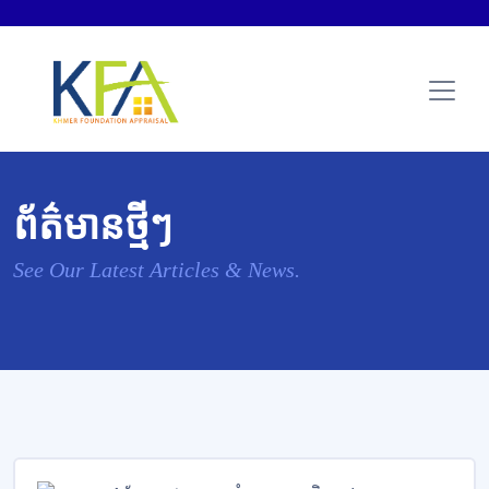
ព័ត៌មានថ្មីៗ
See Our Latest Articles & News.