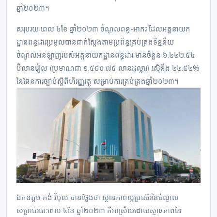
ឆ្នាំ២០២៣។
សរុបរយៈពេល ៤ខែ ឆ្នាំ២០២៣ ចំណូលពន្ធ-អាករ ដែលអគ្គនាយក
ដ្ឋានពន្ធដារប្រមូលបានជាក់ស្តែងតាមប្រព័ន្ធគ្រប់គ្រងទិន្នន័យ
ចំណូលអនឡាញរបស់អគ្គនាយកដ្ឋានពន្ធដារ មានចំនួន ៦,៤៤២.៥៤
ប៊ីលានរៀល (ប្រមាណជា ១,៥៩០.៧៥ លានដុល្លារ) ស្មើនឹង ៤៤.៥៤%
នៃផែនការច្បាប់ស្តីពីហិរញ្ញវត្ថុ សម្រាប់ការគ្រប់គ្រងឆ្នាំ២០២៣។
ឯកឧត្តម គង់ វិបុល បានថ្លែងថា ស្ថានភាពល្អប្រសើរនៃចំណូល
សម្រាប់រយៈពេល ៤ខែ ឆ្នាំ២០២៣ គឺអាស្រ័យដោយស្ថានភាពនៃ