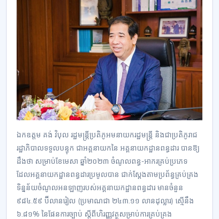
ឯកឧត្តម គង់ វិបុល រដ្ឋមន្ត្រីប្រតិភូអមនាយករដ្ឋមន្ត្រី និងជាប្រតិភូរាជ
រដ្ឋាភិបាលទទួលបន្ទុក ជាអគ្គនាយកនៃ អគ្គនាយកដ្ឋានពន្ធដារ បានឱ្យ
ដឹងថា សម្រាប់ខែមេសា ឆ្នាំ២០២៣ ចំណូលពន្ធ-អាករគ្រប់ប្រភេទ
ដែលអគ្គនាយកដ្ឋានពន្ធដារប្រមូលបាន ជាក់ស្តែងតាមប្រព័ន្ធគ្រប់គ្រង
ទិន្នន័យចំណូលអនឡាញរបស់អគ្គនាយកដ្ឋានពន្ធដារ មានចំនួន
៩៨៤.៥៩ ប៊ីលានរៀល (ប្រមាណជា ២៤៣.១១ លានដុល្លារ) ស្មើនឹង
៦.៨១% នៃផែនការច្បាប់ ស្តីពីហិរញ្ញវត្ថុសម្រាប់ការគ្រប់គ្រង