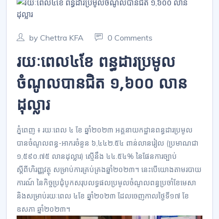
by Chettra KFA
0 Comments
រយៈពេល៤ខែ ពន្ធដារប្រមូល
ចំណូលបានជិត ១,៦០០ លាន
ដុល្លារ
ភ្នំពេញ ៖ រយៈពេល ៤ ខែ ឆ្នាំ២០២៣ អគ្គនាយកដ្ឋានពន្ធដារប្រមូល
បានចំណូលពន្ធ-អាករចំនួន ៦,៤៤២.៥៤ ពាន់លានរៀល (ប្រមាណជា
១,៥៩០.៧៥ លានដុល្លារ) ស្មើនឹង ៤៤.៥៤% នៃផែនការច្បាប់
ស្តីពីហិរញ្ញវត្ថុ សម្រាប់ការគ្រប់គ្រងឆ្នាំ២០២៣។ នេះបើយោងតាមរបាយ
ការណ៍ នៃកិច្ចប្រជុំបូកសរុបលទ្ធផលប្រមូលចំណូលពន្ធប្រចាំខែមេសា
និងសម្រាប់រយៈពេល ៤ខែ ឆ្នាំ២០២៣ ដែលចេញកាលថ្ងៃទី១៧ ខែ
ឧសភា ឆ្នាំ២០២៣។