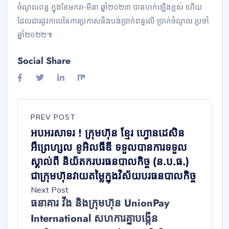
ចំណូលពន្ធ ក្នុងខែមករា-មីនា ឆ្នាំ២០២៣ បានហក់ឡើងខ្ពស់ ហើយ
ដែលជារដូវកាលនៃការប្រកាសនិងបង់ប្រាក់ពន្ធលើ ប្រាក់ចំណូល ប្រចាំ
ឆ្នាំ២០២២៕
Social Share
PREV POST
អបអរសាទរ ! ក្រុមហ៊ុន ខ្មែរ ហ្វោនដេសិន
អឹព្រេហ្សល ខូអិលធីឌី ទទួលបានការទទួល
ស្គាល់ពី និយ័តករបរធនបាលកិច្ច (ន.ប.ធ.)
ជាក្រុមហ៊ុនវាយតម្លៃក្នុងវិស័យបរធនបាលកិច្ច
Next Post
ធនាគារ វីង និងក្រុមហ៊ុន UnionPay
International សហការគ្នាបង្កើន