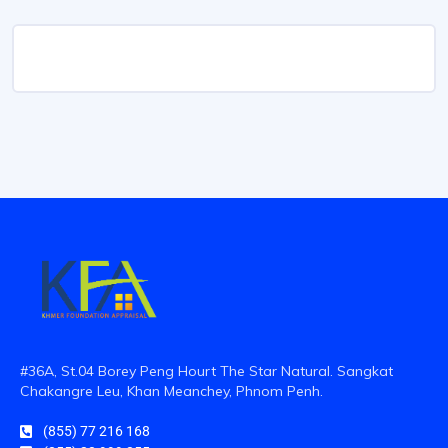
#36A, St.04 Borey Peng Hourt The Star Natural. Sangkat
Chakangre Leu, Khan Meanchey, Phnom Penh.
(855) 77 216 168