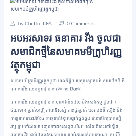
by Chettra KFA
0 Comments
អបអរសាទរ ធនាគារ វីង ចូលជា
សមាជិកថ្មីនៃសមាគមមីក្រូហិរញ្ញ
វត្ថុកម្ពុជា
សមាគមមីក្រូហិរញ្ញវត្ថុកម្ពុជា មានកិត្តិយសសូមស្វាគមន៍ សមាជិកថ្មី គឺ
ធនាគារវីង (ខេមបូឌា) ម.ក (Wing Bank)
ធនាគារវីង (ខេមបូឌា) ម.ក មានផលិតផល និងសេវាកម្ម ដូចជា ៖
ឥណទាន ប្រាក់បញ្ញើ គណនីសន្សំ ការផ្ទេរប្រាក់ សេវាបង់ទឹកភ្លើង និង
ការទូទាត់ធានារ៉ាប់រង ការទូទាត់ខ្សែសង្វាក់ផ្គត់ផ្គង់ សេវាបើកប្រាក់បៀ
វត្ស ព្រមទាំងសេវាបញ្ចូលកាតទូរសព្ទផងដែរ។ លើសពីនេះទៅទៀត
ធនាគារ វីង ផ្ដល់ជូននូវការទូទាត់សម្រាប់ការលក់រាយតាមរយៈកម្មវិធី