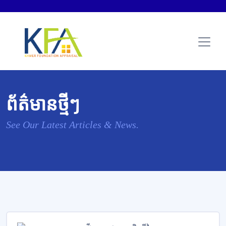
ព័ត៌មានថ្មីៗ
See Our Latest Articles & News.