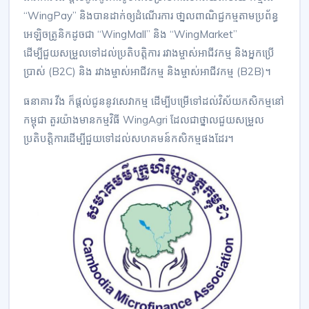
“WingPay” និងបានដាក់ឲ្យដំណើរការ ថា្នលពាណិជ្ជកម្មតាមប្រព័ន្ធ
អេឡិចត្រូនិកដូចជា “WingMall” និង “WingMarket”
ដើម្បីជួយសម្រួលទៅដល់ប្រតិបត្តិការ រវាងម្ចាស់អាជីវកម្ម និងអ្នកប្រើ
ប្រាស់ (B2C) និង រវាងម្ចាស់អាជីវកម្ម និងម្ចាស់អាជីវកម្ម (B2B)។
ធនាគារ វីង ក៏ផ្ដល់ជូននូវសេវាកម្ម ដើម្បីបម្រើទៅដល់វិស័យកសិកម្មនៅ
កម្ពុជា តួរយ៉ាងមានកម្មវិធី WingAgri ដែលជាថ្នាលជួយសម្រួល
ប្រតិបត្តិការដើម្បីជួយទៅដល់សហគមន៍កសិកម្មផងដែរ។