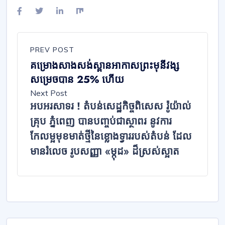
PREV POST
គម្រោងសាងសង់ស្ពានអាកាសព្រះមុនីវង្ស
សម្រេចបាន 25% ហើយ
Next Post
អបអរសាទរ ! តំបន់សេដ្ឋកិច្ចពិសេស រ៉ូយ៉ាល់
គ្រុប ភ្នំពេញ បានបញ្ចប់ជាស្ថាពរ នូវការ
កែលម្អមុខមាត់ថ្មីនៃខ្លោងទ្វាររបស់តំបន់ ដែល
មានរំលេច រូបសញ្ញា «ម្កុដ» ដ៏ស្រស់ស្អាត