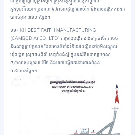
នៅភូមិព្រៃខ្លា ឃុំក្រាំងម្កាក់ ស្រុកអង្គស្នួល ខេត្តកណ្តាល
ក្នុងទុនវិនិយោគប្រមាណ ៥,៤លានដុល្លារអាម៉េរិក និងអាចបង្កើតការងារ
បានចំនួន ៣១០កន្លែង។
១១-“KH BEST FAITH MANUFACTURING
(CAMBODIA) CO., LTD” គម្រោងបង្កើតរោងចក្រផលិតកាបូប
និងសានូគ្រប់ប្រភេទ ដែលមានទីតាំងវិនិយោគស្ថិតនៅភូមិសណ្តុល
ឃុំជង្រុក ស្រុកគងពិសី ខេត្តកំពង់ស្ពឺ ក្នុងទុនវិនិយោគប្រមាណ
៥,៣លានដុល្លារអាម៉េរិក និងអាចបង្កើតការងារបានចំនួន
១.៩៣១កន្លែង។