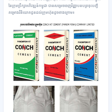
នៃក្រុមប្រឹក្សាអភិវឌ្ឍន៍កម្ពុជា បានសម្រេចចេញវិញ្ញាបនបត្រចុះបញ្ជី
គម្រោងវិនិយោគជូនដល់ក្រុមហ៊ុនដូចខាងក្រោម៖