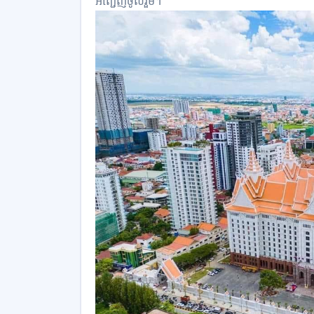
អញ្ជើញចូលរួម។