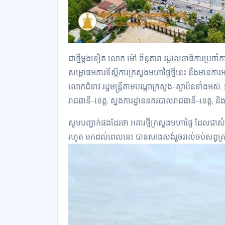
ជាថ្មីម្ដងទៀត លោក ម៉ៅ ច័ន្ទតារា រដ្ឋលេខាធិការប្រច
សម្ពោធអគារទីស្ដីការក្រសួងមហាផ្ទៃថ្មីនេះ នឹងមានការអញ
លោកជំទាវ រដ្ឋមន្ដ្រីតាមបណ្ដាក្រសួង-ស្ថាប័នទាំងអស់,
រាជធានី-ខេត្ត, ស្នងការដ្ឋាននគរបាលរាជធានី-ខេត្ត, និ
សូមបញ្ជាក់ផងដែរថា អគារថ្មីក្រសួងមហាផ្ទៃ ដែលជ
រហូត មកដល់ពេលនេះ បានសាងសង់រួចរាល់ចប់សព្វគ្