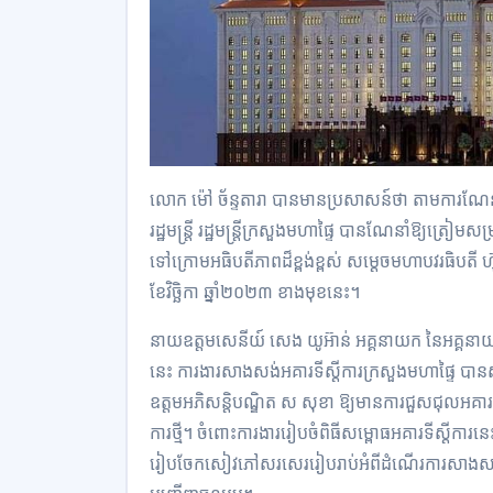
លោក ម៉ៅ ច័ន្ទតារា បានមានប្រសាសន៍ថា តាមការណែនា
រដ្ឋមន្ដ្រី រដ្ឋមន្ដ្រីក្រសួងមហាផ្ទៃ បានណែនាំឱ្យត្រៀម
ទៅក្រោមអធិបតីភាពដ៏ខ្ពង់ខ្ពស់ សម្ដេចមហាបវរធិបតី ហ៊ុ
ខែវិច្ឆិកា ឆ្នាំ២០២៣ ខាងមុខនេះ។
នាយឧត្តមសេនីយ៍ សេង យូអ៊ាន់ អគ្គនាយក នៃអគ្គនាយ
នេះ ការងារសាងសង់អគារទីស្ដីការក្រសួងមហាផ្ទៃ បានស
ឧត្តមអភិសន្ដិបណ្ឌិត ស សុខា ឱ្យមានការជួសជុលអគ
ការថ្មី។ ចំពោះការងាររៀបចំពិធីសម្ពោធអគារទីស្ដី
រៀបចែកសៀវភៅសរសេររៀបរាប់អំពីដំណើរការសាងសង់