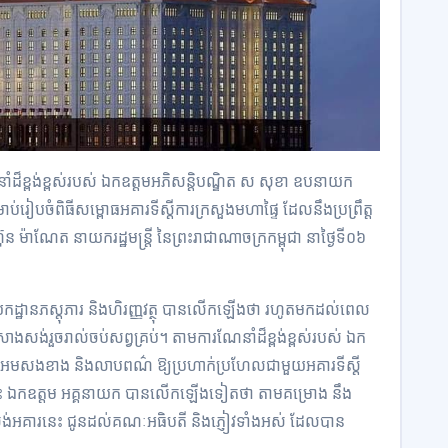
ំដ៏ខ្ពង់ខ្ពស់របស់ ឯកឧត្តមអភិសន្ដិបណ្ឌិត ស សុខា ឧបនាយក
សម្រាប់រៀបចំពិធីសម្ពោធអគារទីស្ដីការក្រសួងមហាផ្ទៃ ដែលនឹងប្រព្រឹត្ត
ន ម៉ាណែត នាយករដ្ឋមន្ដ្រី នៃព្រះរាជាណាចក្រកម្ពុជា នាថ្ងៃទី០៦
កដ្ឋានភស្តុភារ និងហិរញ្ញវត្ថុ បានលើកឡើងថា រហូតមកដល់ពេល
ាងសង់រួចរាល់ចប់សព្វគ្រប់។ តាមការណែនាំដ៏ខ្ពង់ខ្ពស់របស់ ឯក
ារអមសងខាង និងលាបពណ៌ ឱ្យប្រហាក់ប្រហែលជាមួយអគារទីស្ដី
ការនេះ ឯកឧត្តម អគ្គនាយក បានលើកឡើងទៀតថា តាមគម្រោង នឹង
អគារនេះ ជូនដល់គណៈអធិបតី និងភ្ញៀវទាំងអស់ ដែលបាន