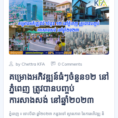
by Chettra KFA
0 Comments
គម្រោងអភិវឌ្ឍន៍ធំៗចំនួន១២ នៅ
ភ្នំពេញ ត្រូវបានបញ្ចប់
ការសាងសង់ នៅឆ្នាំ២០២៣
ភ្នំពេញ ៖ ទោះបីជា ឆ្នាំ២០២៣ កន្លងទៅ ស្ថានភាព នៃការអភិវឌ្ឍ និ