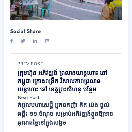
Social Share
PREV POST
ក្រុមហ៊ុន អភិវឌ្ឍន៍ ព្រលានយាន្តហោះ នៅ
កម្ពុជា គ្រោងពង្រីក វិសាលភាពព្រលាន
យន្តហោះ នៅ ខេត្តព្រះសីហនុ បន្ថែម
Next Post
កំពូលមហាសេដ្ឋី អ្នកឧកញ៉ា គិត ម៉េង ផ្តល់
គន្លឹះ ១១ ចំណុច សម្រាប់អភិវឌ្ឍន៍ខ្លួនឱ្យមាន
គុណតម្លៃនៅក្នុងសង្គម