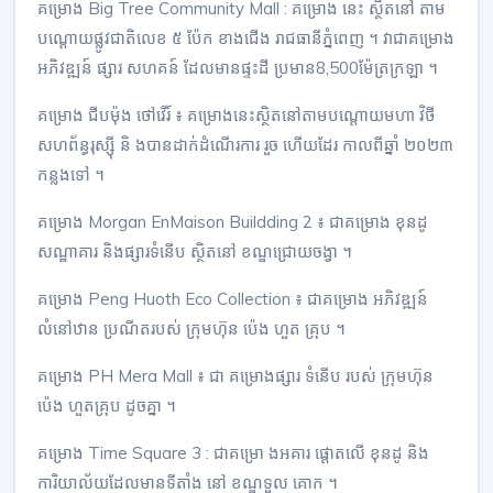
គម្រោង Big Tree Community Mall : គម្រោង នេះ ស្ថិតនៅ តាម
បណ្ដោយផ្លូវជាតិលេខ ៥ ប៉ែក ខាងជើង រាជធានីភ្នំពេញ ។ វាជាគម្រោង
អភិវឌ្ឍន៍ ផ្សារ សហគន៍ ដែលមានផ្ទះដី ប្រមាន8,500ម៉ែត្រក្រឡា ។
គម្រោង ជីបម៉ុង ថៅវើរ៍ ៖ គម្រោងនេះស្ថិតនៅតាមបណ្ដោយមហា វិថី
សហព័ន្ធរុស្ស៊ី និ ងបានដាក់ដំណើរការ រួច ហើយដែរ កាលពីឆ្នាំ ២០២៣
កន្លងទៅ ។
គម្រោង Morgan EnMaison Buildding 2 ៖ ជាគម្រោង ខុនដូ
សណ្ឋាគារ និងផ្សារទំនើប ស្ថិតនៅ ខណ្ឌជ្រោយចង្វា ។
គម្រោង Peng Huoth Eco Collection ៖ ជាគម្រោង អភិវឌ្ឍន៍
លំនៅឋាន ប្រណីតរបស់ ក្រុមហ៊ុន ប៉េង ហួត គ្រុប ។
គម្រោង PH Mera Mall ៖ ជា គម្រោងផ្សារ ទំនើប របស់ ក្រុមហ៊ុន
ប៉េង ហួតគ្រុប ដូចគ្នា ។
គម្រោង Time Square 3 : ជាគម្រោ ងអគារ ផ្ដោតលើ ខុនដូ និង
ការិយាល័យដែលមានទីតាំង នៅ ខណ្ឌទួល គោក ។