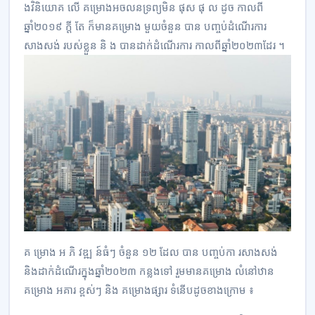
ងវិនិយោគ លើ គម្រោងអចលនទ្រព្យមិន ផុស ផុ ល ដូច កាលពី
ឆ្នាំ២០១៩ ក្ដី តែ ក៏មានគម្រោង មួយចំនួន បាន បញ្ចប់ដំណើរការ
សាងសង់ របស់ខ្លួន និ ង បានដាក់ដំណើរការ កាលពីឆ្នាំ២០២៣ដែរ ។
គ ម្រោង អ ភិ វឌ្ឍ ន៍ធំៗ ចំនួន ១២ ដែល បាន បញ្ចប់កា រសាងសង់
និងដាក់ដំណើរក្នុងឆ្នាំ២០២៣ កន្លងទៅ រួមមានគម្រោង លំនៅឋាន
គម្រោង អគារ ខ្ពស់ៗ និង គម្រោងផ្សារ ទំនើបដូចខាងក្រោម ៖