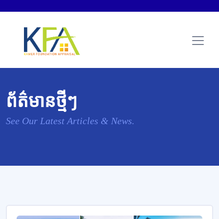
ព័ត៌មានថ្មីៗ
See Our Latest Articles & News.