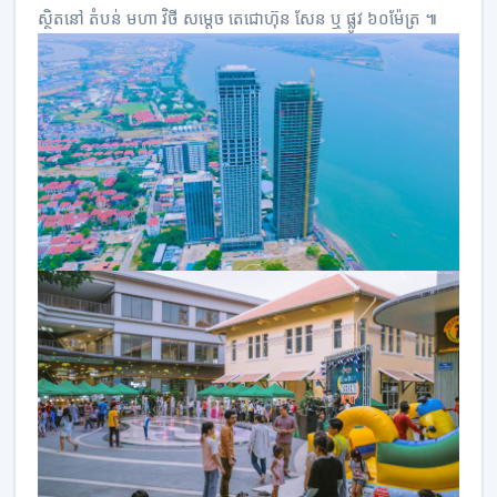
ស្ថិតនៅ តំបន់ មហា វិថី សម្ដេច តេជោហ៊ុន សែន ឬ ផ្លូវ ៦០ម៉ែត្រ ៕