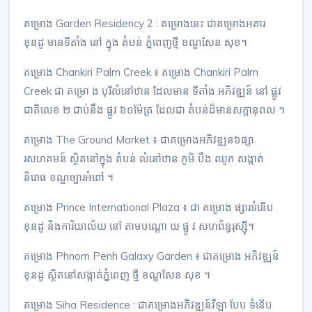
គម្រោង Garden Residency 2 : គម្រោងនេះ ជាគម្រោងអគារ
ខុនដូ មានទីតាំង នៅ ក្នុង តំបន់ ភ្នំពេញថ្មី ខណ្ឌសែន សុខ។
គម្រោង Chankiri Palm Creek ៖ គម្រោង Chankiri Palm
Creek ជា គម្រោ ង បុរីលំនៅឋាន ដែលមាន ទីតាំង អភិវឌ្ឍន៍ នៅ ផ្លូវ
ជាតិលេខ ២ ជាប់នឹង ផ្លូវ ៦០ម៉ែត្រ ដែលជា តំបន់ដ៏មានសក្ដានុពល ។
គម្រោង The Ground Market ៖ ជាគម្រោងអភិវឌ្ឍន៦ផ្សា
រសហគមន៍ ស្ថិតនៅក្នុង តំបន់ លំនៅឋាន ភូមិ បឹង ឈូក សង្កាត់
និរោធ ខណ្ឌច្បារអំពៅ ។
គម្រោង Prince International Plaza ៖ ជា គម្រោង ផ្សារទំនើប
ខុនដូ និងការិយាល័យ នៅ តាមបណ្ដោ យ ផ្លូ វ សហព័ន្ធរុស្ស៊ី។
គម្រោង Phnom Penh Galaxy Garden ៖ ជាគម្រោង អភិវឌ្ឍន៍
ខុនដូ ស្ថិតនៅសង្កាត់ភ្នំពេញ ថ្មី ខណ្ឌសែន សុខ ។
គម្រោង Siha Residence : ជាគម្រោងអភិវឌ្ឍន៍វីឡា បែប ទំនើប