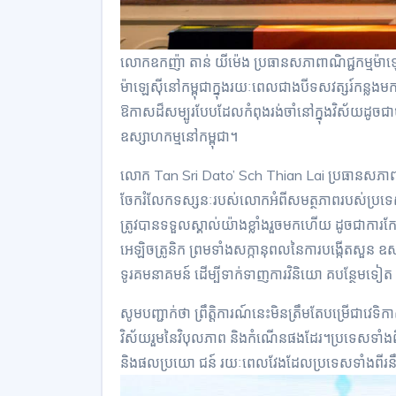
លោកឧកញ៉ា តាន់ យីម៉េង ប្រធានសភាពាណិជ្ជកម្មម៉ា
ម៉ាឡេស៊ីនៅកម្ពុជាក្នុងរយៈពេលជាងបីទសវត្សរ៍កន្លង
ឱកាសដ៏សម្បូរបែបដែលកំពុងរង់ចាំនៅក្នុងវិស័យដ
ឧស្សាហកម្មនៅកម្ពុជា។
លោក Tan Sri Dato’ Sch Thian Lai ប្រធានសភាពាណ
ចែករំលែកទស្សនៈរបស់លោកអំពីសមត្ថភាពរបស់ប្រទេសម៉ា
ត្រូវបានទទួលស្គាល់យ៉ាងខ្លាំងរួចមកហើយ ដូចជាការកែច្ន
អេឡិចត្រូនិក ព្រមទាំងសក្កានុពលនៃការបង្កើតសួន ឧស្ស
ទូរគមនាគមន៍ ដើម្បីទាក់ទាញការវិនិយោ គបន្ថែមទៀត ន
សូមបញ្ជាក់ថា ព្រឹត្តិការណ៍នេះមិនត្រឹមតែបម្រើជាវេទិកាសម្រ
វិស័យរួមនៃវិបុលភាព និងកំណើនផងដែរ។ប្រទេសទាំងពី
និងផលប្រយោ ជន៍ រយៈពេលវែងដែលប្រទេសទាំងពីរ