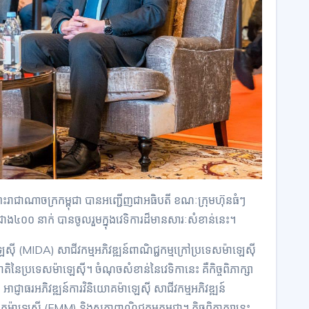
ព្រះរាជាណាចក្រកម្ពុជា បានអញ្ជើញជាអធិបតី ខណៈក្រុមហ៊ុនធំៗ
បជាង៤០០ នាក់ បានចូលរួមក្នុងវេទិការដ៏មានសារៈសំខាន់នេះ។
េស៊ី (MIDA) សាជីវកម្មអភិវឌ្ឍន៍ពាណិជ្ជកម្មក្រៅប្រទេសម៉ាឡេស៊ី
ៃប្រទេសម៉ាឡេស៊ី។ ចំណុចសំខាន់នៃវេទិកានេះ គឺកិច្ចពិភាក្សា
 អាជ្ញាធរអភិវឌ្ឍន៍ការវិនិយោគម៉ាឡេស៊ី សាជីវកម្មអភិវឌ្ឍន៍
តម៉ាឡេស៊ី (FMM) និងសភាពាណិជ្ជកម្មកម្ពុជា។ កិច្ចពិភាក្សានេះ