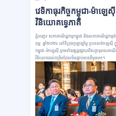
វេទិកាធុរកិច្ចកម្ពុជា-ម៉ាឡេស៊
វិនិយោគទ្វេភាគី
ភ្នំពេញ៖ សភាពាណិជ្ជកម្មកម្ពុជា និងសភាពាណិជ្ជកម្មម៉
កុម្ភៈ ឆ្នាំ២០២៤ នៅទីក្រុងកូឡាឡាំពួ ប្រទេសម៉ាឡេស៊ី
កម្ពុជា-ម៉ាឡេស៊ី ព្រមទាំងផ្សព្វផ្សាយពីសក្តានុពលពាណិជ
វិនិយោគដល់កម្រិតដែលមិនធ្លាប់មានពីមុនមក។