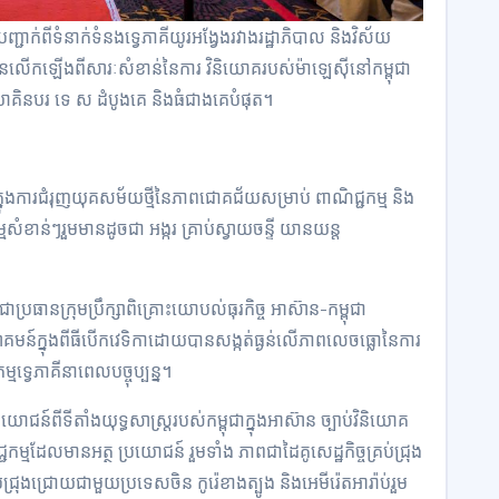
សបញ្ជាក់ពីទំនាក់ទំនងទ្វេភាគីយូរអង្វែងរវាងរដ្ឋាភិបាល និងវិស័យ
បានលើកឡើងពីសារៈសំខាន់នៃការ វិនិយោគរបស់ម៉ាឡេស៊ីនៅកម្ពុជា
គិនបរ ទេ ស ដំបូងគេ និងធំជាងគេបំផុត។
 ក្នុងការជំរុញយុគសម័យថ្មីនៃភាពជោគជ័យសម្រាប់ ពាណិជ្ជកម្ម និង
សំខាន់ៗរួមមានដូចជា អង្ករ គ្រាប់ស្វាយចន្ទី យានយន្ត
ាប្រធានក្រុមប្រឹក្សាពិគ្រោះយោបល់ធុរកិច្ច អាស៊ាន-កម្ពុជា
មន៍ក្នុងពីធីបើកវេទិកាដោយបានសង្កត់ធ្ងន់លើភាពលេចធ្លោនៃការ
មទ្វេភាគីនាពេលបច្ចុប្បន្ន។
ន៍ពីទីតាំងយុទ្ធសាស្ត្ររបស់កម្ពុជាក្នុងអាស៊ាន ច្បាប់វិនិយោគ
មដែលមានអត្ថ ប្រយោជន៍ រួមទាំង ភាពជាដៃគូសេដ្ឋកិច្ចគ្រប់ជ្រុង
ជ្រុងជ្រោយជាមួយប្រទេសចិន កូរ៉េខាងត្បូង និងអេមីរ៉េតអារ៉ាប់រួម