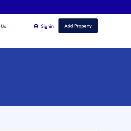
Add Property
 Us
Signin