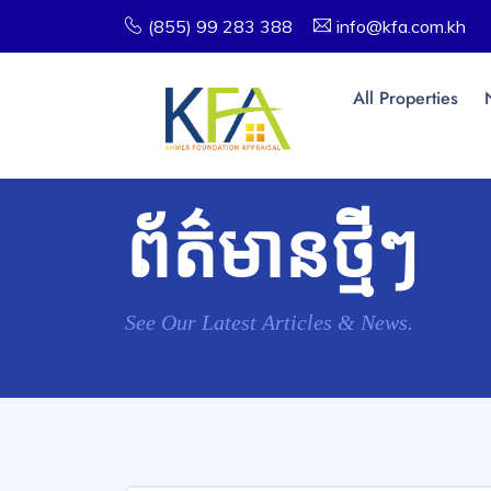
(855) 99 283 388
info@kfa.com.kh
All Properties
ព័ត៌មានថ្មីៗ
See Our Latest Articles & News.