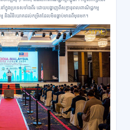
ៅក្នុងប្រទេសទាំងពីរ ដោយបង្ហាញពីសក្តានុពលពាណិជ្ជកម្ម
ជកម្ម និងវិនិយោគដល់កម្រិតដែលមិនធ្លាប់មានពីមុនមក។