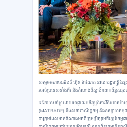
សម្តេចមហាបវរធិបតី ហ៊ុន ម៉ាណែត នាយករដ្ឋមន្ត្រីនៃ
របស់ប្រទេសទាំងពីរ និងតំណាងពីស្ថាប័នពាក់ព័ន្ធសរុ
វេទិកានេះគាំទ្រដោយអាជ្ញាធរអភិវឌ្ឍន៍ការវិនិយោគម៉ាឡ
(MATRADE) និងសភាពាណិជ្ជកម្ម និងឧស្សាហកម្មជាតិន
ជាក្រុមដែលមានតំណាងមកពីក្រុមប្រឹក្សាអភិវឌ្ឍន៍កម្ពុជា
ពាណិជ្ជកម្មក្រៅប្រទេសម៉ាឡេស៊ី សហព័ន្ធក្រុមហ៊ុនផលិ