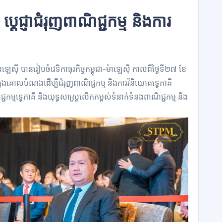
ី ប្តេជ្ញាជំរុញពាណិជ្ជកម្ម និងការ
ាឡេស៊ី បានរៀបចំវេទិកាធុរកិច្ចកម្ពុជា-ម៉ាឡេស៊ី កាលពីថ្ងៃទី២៧ ខែ
 ក្នុងគោលបំណងដើម្បីជំរុញពាណិជ្ជកម្ម និងការវិនិយោគទ្វេភាគី
្ជកម្មទ្វេភាគី និងយុទ្ធសាស្ត្រលើកកម្ពស់ទំនាក់ទំនងពាណិជ្ជកម្ម និង