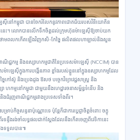
ឡេស៊ីនៅកម្ពុជា បានចែករំលែកនូវភាពជោគជ័យរបស់វិនិយោគិន
មកនេះ។ លោកបានលើកទឹកចិត្តដល់ក្រុមហ៊ុនម៉ាឡេស៊ីឱ្យចាប់យក
ូចជាថាមពលកកើតឡើងវិញកសិ-កែច្នៃ ផលិតផលហាឡាល់និងសួន
ិជ្ជកម្ម និងឧស្សាហកម្មជាតិនៃប្រទេសម៉ាឡេស៊ី (NCCIM) បាន
ឡេស៊ីក្នុងការបង្កើនភាព ខ្លាំងរបស់ខ្លួននៅក្នុងឧស្សាហកម្មដែល
ៃកៅស៊ូ និងប្រេងដូង ឱសថ បច្ចេកវិទ្យាវេជ្ជសាស្ត្រ និង
ា ហកម្មនៅកម្ពុជា ជាមួយនឹងហេដ្ឋារចនាសម្ព័ន្ធទំនើប និង
ិងជំរុញពាណិជ្ជកម្មរវាងប្រទេសទាំងពីរ។
ាប់កិច្ចសន្ទនាប៉ុណ្ណោះទេ ប៉ុន្តែក៏ជាការប្តេជ្ញាចិត្តចំពោះ ចក្ខុ
រទន្ទឹងរង់ចាំលទ្ធផលជាក់ស្តែងដែលនឹងកើតចេញពីវេទិកានេះ
នឹងទទួលបាន៕