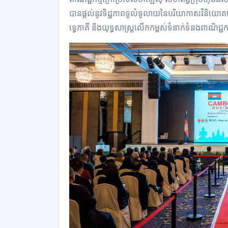
បានផ្តល់នូវទិដ្ឋភាពទូលំទូលាយនៃបរិយាកាសវិនិយោគន
ទ្វេភាគី និងយុទ្ធសាស្ត្រលើកកម្ពស់ទំនាក់ទំនងពាណិជ្