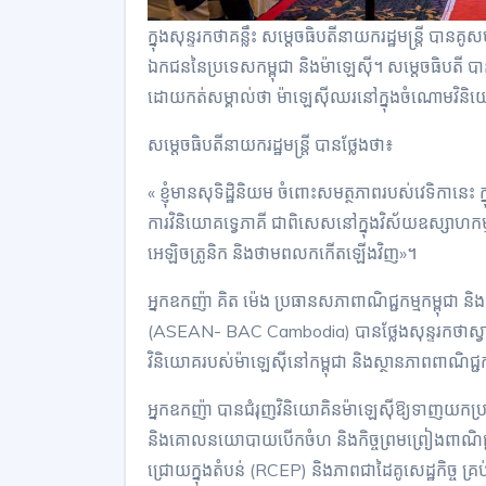
ក្នុងសុន្ទរកថាគន្លឹះ សម្តេចធិបតីនាយករដ្ឋមន្ត្រី បានគូ
ឯកជននៃប្រទេសកម្ពុជា និងម៉ាឡេស៊ី។ សម្តេចធិបតី 
ដោយកត់សម្គាល់ថា ម៉ាឡេស៊ីឈរនៅក្នុងចំណោមវិនិយោ
សម្តេចធិបតីនាយករដ្ឋមន្ត្រី បានថ្លែងថា៖
« ខ្ញុំមានសុទិដ្ឋិនិយម ចំពោះសមត្ថភាពរបស់វេទិកានេះ
ការវិនិយោគទ្វេភាគី ជាពិសេសនៅក្នុងវិស័យឧស្សាហកម្ម
អេឡិចត្រូនិក និងថាមពលកកើតឡើងវិញ»។
អ្នកឧកញ៉ា គិត ម៉េង ប្រធានសភាពាណិជ្ជកម្មកម្ពុជា និងជ
(ASEAN- BAC Cambodia) បានថ្លែងសុន្ទរកថាស្វាគ
វិនិយោគរបស់ម៉ាឡេស៊ីនៅកម្ពុជា និងស្ថានភាពពាណិជ្ជកម្
អ្នកឧកញ៉ា បានជំរុញវិនិយោគិនម៉ាឡេស៊ីឱ្យទាញយកប្រយោជ
និងគោលនយោបាយបើកចំហ និងកិច្ចព្រមព្រៀងពាណិជ្ជកម្
ជ្រោយក្នុងតំបន់ (RCEP) និងភាពជាដៃគូសេដ្ឋកិច្ច គ្រប់