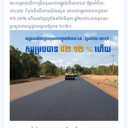
នេះគម្រោងលើកកម្រិតគុណភាពផ្លូវជាតិលេខ៤៨ (ស្រែអំបិល-
កោះកុង) កំពុងដំណើរការយ៉ាងរលូន ដោយសម្រេចបានលទ្ធផល
៥២.១២% ហើយនៅរដូវប្រាំងនាខែមិថុនា ឆ្នាំ២០២៤ខាងមុខនេះ
ក្រសួងបានប្តេជ្ញាសម្រេចឱ្យបាន ៦០%។