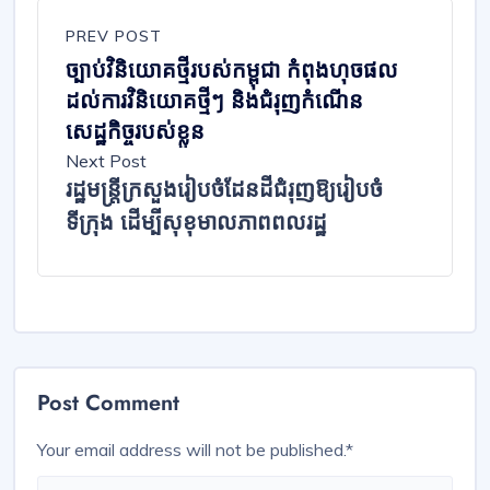
PREV POST
ច្បាប់វិនិយោគថ្មីរបស់កម្ពុជា កំពុងហុចផល
ដល់ការវិនិយោគថ្មីៗ និងជំរុញកំណើន
សេដ្ឋកិច្ចរបស់ខ្លួន
Next Post
រដ្ឋមន្ត្រីក្រសួងរៀបចំដែនដីជំរុញឱ្យរៀបចំ
ទីក្រុង ដើម្បីសុខុមាលភាពពលរដ្ឋ
Post Comment
Your email address will not be published.
*