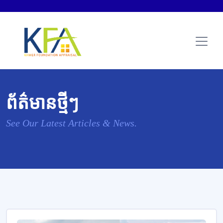
ព័ត៌មានថ្មីៗ
See Our Latest Articles & News.