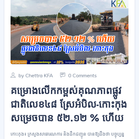
by Chettra KFA
0 Comments
គម្រោងលើកកម្ពស់គុណភាពផ្លូវ
ជាតិលេខ៤៨ ស្រែអំបិល-កោះកុង
សម្រេចបាន ៥២.១២ % ហើយ
កោះកុង៖ ក្រសួងសាធារណការ និងដឹកជញ្ជូន បានឱ្យដឹងថា បច្ចុប្បន្ន