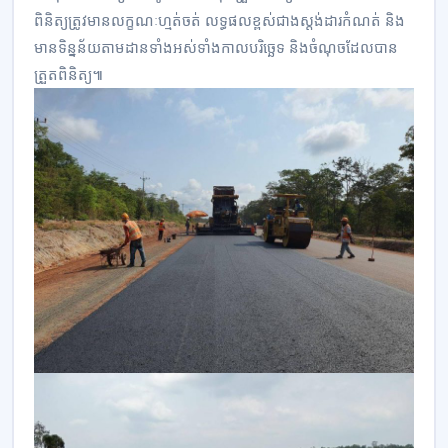
ពិនិត្យត្រូវមានលក្ខណៈហ្មត់ចត់ លទ្ធផលខ្ពស់ជាងស្តង់ដារកំណត់ និង
មានទិន្នន័យតាមដានទាំងអស់ទាំងកាលបរិច្ឆេទ និងចំណុចដែលបាន
ត្រួតពិនិត្យ៕