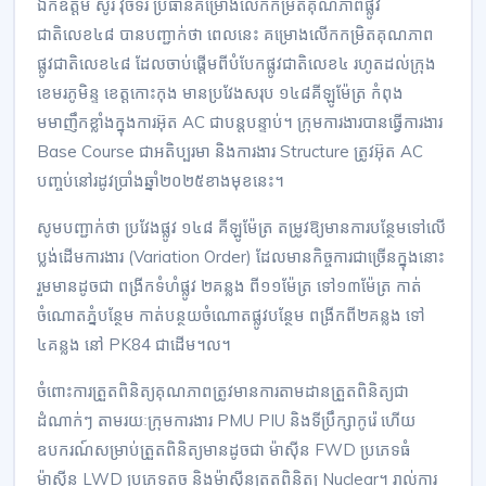
ឯកឧត្តម សូរ វ៉ិចទ័រ ប្រធានគម្រោងលើកកម្រិតគុណភាពផ្លូវ
ជាតិលេខ៤៨ បានបញ្ជាក់ថា ពេលនេះ គម្រោងលើកកម្រិតគុណភាព
ផ្លូវជាតិលេខ៤៨ ដែលចាប់ផ្តើមពីបំបែកផ្លូវជាតិលេខ៤ រហូតដល់ក្រុង
ខេមរភូមិន្ទ ខេត្តកោះកុង មានប្រវែងសរុប ១៤៨គីឡូម៉ែត្រ កំពុង
មមាញឹកខ្លាំងក្នុងការអ៊ុត AC ជាបន្តបន្ទាប់។ ក្រុមការងារបានធ្វើការងារ
Base Course ជាអតិប្បរមា និងការងារ Structure ត្រូវអ៊ុត AC
បញ្ចប់នៅរដូវប្រាំងឆ្នាំ២០២៥ខាងមុខនេះ។
សូមបញ្ជាក់ថា ប្រវែងផ្លូវ ១៤៨ គីឡូម៉ែត្រ តម្រូវឱ្យមានការបន្ថែមទៅលើ
ប្លង់ដើមការងារ (Variation Order) ដែលមានកិច្ចការជាច្រើនក្នុងនោះ
រួមមានដូចជា ពង្រីកទំហំផ្លូវ ២គន្លង ពី១១ម៉ែត្រ ទៅ១៣ម៉ែត្រ កាត់
ចំណោតភ្នំបន្ថែម កាត់បន្ថយចំណោតផ្លូវបន្ថែម ពង្រីកពី២គន្លង ទៅ
៤គន្លង នៅ PK84 ជាដើម។ល។
ចំពោះការត្រួតពិនិត្យគុណភាពត្រូវមានការតាមដានត្រួតពិនិត្យជា
ដំណាក់ៗ តាមរយៈក្រុមការងារ PMU PIU និងទីប្រឹក្សាកូរ៉េ ហើយ
ឧបករណ៍សម្រាប់ត្រួតពិនិត្យមានដូចជា ម៉ាស៊ីន FWD ប្រភេទធំ
ម៉ាស៊ីន LWD ប្រភេទតូច និងម៉ាស៊ីនត្រួតពិនិត្យ Nuclear។ រាល់ការ