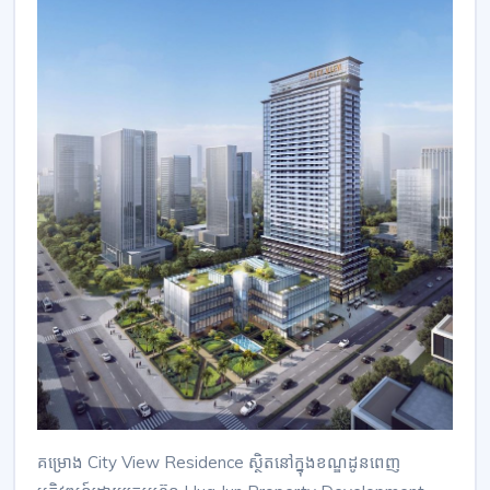
គម្រោង​ City View Residence ស្ថិតនៅក្នុង​ខណ្ឌដូនពេញ