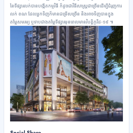
នៃទីផ្សារលក់បានបង្កើតកម្មវិធី ក៏ដូចជាវិធីសាស្ត្រជាច្រើនដើម្បីជំរុញការ
លក់ ខណៈដែលអ្នកទិញក៏មានជម្រើសច្រើន និងអាចទិញបានក្នុង
តម្លៃសមរម្យ ឬទាបជាងតម្លៃទីផ្សារមុនពេលមានវិបត្តិកូវីដ-១៩ ៕
Social Share