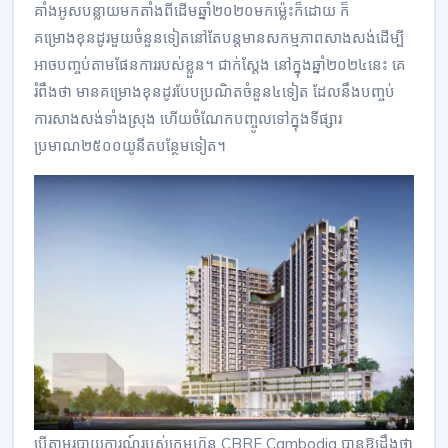
គាំងអូសបន្លាយមកតាំងពីដើមឆ្នាំ២០២០មកម្ល៉េះក៏ដោយ ក៏
គម្រោងខុនដូរមួយចំនួនទៀតនៅតែបន្តមានសកម្មភាពសាងសង់ដើម្បី
អាចបញ្ចប់តាមផែនការរបស់ខ្លួន។ ជាក់ស្ដែង នៅក្នុងឆ្នាំ២០២៤នេះ គេ
រំពឹងថា មានគម្រោងខុនដូរបែបប្រណិតចំនួន៤ទៀត ដែលនឹងបញ្ចប់
ការសាងសង់ទាំងស្រុង ហើយចំណែកបញ្ចូលទៅក្នុងទីផ្សារ
ប្រមាណ២៥០០យូនីតបន្ថែមទៀត។
បើតាមរបាយការណ៍របស់​ក្រុមហ៊ុន​ CBRE Cambodia បានឱ្យដឹងថា