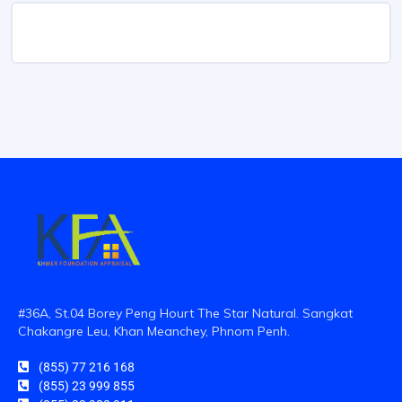
#36A, St.04 Borey Peng Hourt The Star Natural. Sangkat
Chakangre Leu, Khan Meanchey, Phnom Penh.
(855) 77 216 168
(855) 23 999 855