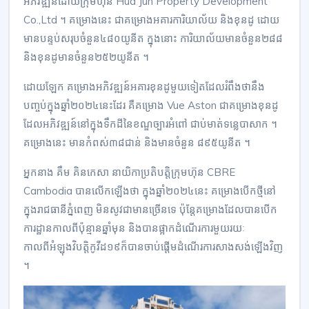
អភិវឌ្ឍន៍ដោយ​ក្រុមហ៊ុន​ Hua Jun Property Development
Co.,Ltd ។ ​គម្រោងនេះ ជា​គម្រោង​អគារការិយាល័យ និង​ខុនដូ ដោយ​​
មានបន្ទប់សរុប​ចំនួន៤៨០យូនីត ក្នុងនោះ ការិយាល័យមានចំនួន២៨៨
និង​ខុនដូមានចំនួន​២៥២​យូនីត ។
ដោយឡែក គម្រោងអភិវឌ្ឍន៍អគារ​ខុនដូមួយទៀត​ដែល​រំពឹងថានឹង​
បញ្ចប់ក្នុងឆ្នាំ២០២៤នេះដែរ​ គឺគម្រោង​ Vue Aston ជា​គម្រោងខុនដូ​
ដែលអភិវឌ្ឍន៍​នៅ​ក្នុងទឹកដី​នៃខណ្ឌច្បារ​អំពៅ ជាប់មាត់ទន្លេបាសាក ។
គម្រោងនេះ មានកំពស់​៣៨​ជាន់ និងមានចំនួន​​ ៨៩៥​យូនីត​ ។​
អ្នកនាង​​ គឹម គិន​កេសា នាយិកាប្រតិបត្តិ​ក្រុមហ៊ុន​ CBRE
Cambodia បានលើកឡើងថា ក្នុងឆ្នាំ២០២៤​នេះ គម្រោង​បើក​ថ្មី​នៅ
ក្នុងរាជធានីភ្នំពេញ មិនសូវជាមានច្រើនទេ​ ប៉ុន្តែ​គម្រោង​ដែលបានបើក
ការដ្ឋា​នកាលពីប៉ុន្មានឆ្នាំមុន និង​បាន​ផ្អាក​ដំណើរការ​មួយរយៈ​
កាលពីអំឡុ​ងវិបត្តិកូវីដ​១៩​ក៏បានចាប់ផ្ដើម​ដំណើរការ​សាងសង់ឡើង​វិញ
។