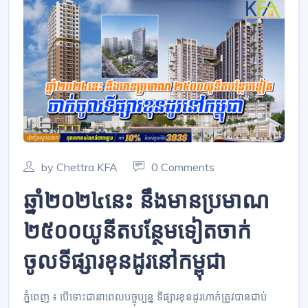
by Chettra KFA
0 Comments
ឆ្នាំ២០២៤នេះ នឹងមានប្រមាណ
២៥០០យូនីតបន្ថែមទៀតចាក់
ចូលទីផ្សារខុនដូរនៅកម្ពុជា
ភ្នំពេញ ៖ បើទោះជានាពេលបច្ចុប្បន្ន ទីផ្សារខុនដូរហាក់ត្រូវបានជាប់