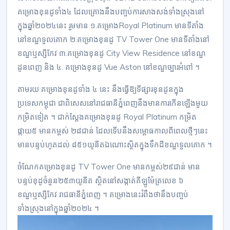
គម្រោង​ខុនដូទាំង៤ ​ដែល​គ្រោងនឹងបញ្ចប់ការសាងសង់ទាំងស្រុងនៅ​
ក្នុងឆ្នាំ២០២៤​នេះ រួមមាន ១.គម្រោង​Royal Platinum មានទីតាំង​
នៅ​ខណ្ឌទួល​គោក ២.គម្រោង​ខុនដូ TV Tower One មានទីតាំង​នៅ
ខណ្ឌ​ឬស្សីកែវ ៣.គម្រោង​ខុនដូ City View Residence នៅខណ្ឌ
ដូនពេញ និង​ ៤. គម្រោង​ខុនដូ ​Vue Aston នៅ​ខណ្ឌច្បារ​អំពៅ​ ។
តាមរយៈគម្រោង​ខុនដូទាំង ៤ ​នេះ នឹង​ធ្វើឱ្យទីផ្សារ​ខុនដូ​នក្នុង​
ប្រទេសកម្ពុជា​ ជាពិសេស​នៅរាជធានីភ្នំពេញ​នឹងមានការកើនឡើងមួយ
កម្រិតទៀត ។ ជាក់ស្ដែង​គម្រោង​ខុនដូ Royal Platinum កម្រិត
ផ្កាយ៥ មានកម្ពស់ ២៨ជាន់ ដែលទើបនឹ​ងសម្ពោធ​កាលពីពេលថ្មីៗនេះ
មានបន្ទប់ហូតដល់​ ៨៥១​យូនីត​ឯណោះស្ថិត​ក្នុងទឹកដីខណ្ឌទួលគោក ។
ចំណែក​គម្រោង​ខុនដូ TV Tower One មាន​កម្ពស់​២៩ជាន់ មាន​
បន្ទប់ខុដូចំនួន​២៥៣​យូនីត ស្ថិត​នៅសង្កាត់​គីឡូម៉ែត្រលេខ​​ ៦
ខណ្ឌឬស្សីកែវ រាជធានីភ្នំពេញ ។ គម្រោង​នេះ​រំពឹងថានឹង​បញ្ចប់
ទាំងស្រុង​នៅក្នុងឆ្នាំ២០២៤ ។