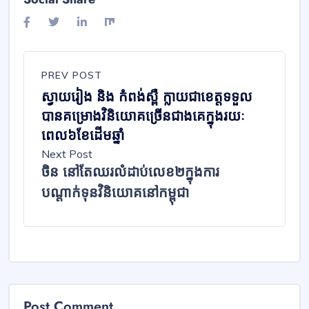
PREV POST
ស្វាយរៀង និង កំពង់ស្ពឺ ក្លាយ​ជា​ខេត្ត​ទទួល​
បានគម្រោង​វិនិយោគ​ច្រើនជាង​គេ​ក្នុង​រយៈ​
ពេល៦ខែ​ដើមឆ្នាំ
Next Post
ចិន នៅតែឈរលំដាប់លេខ២ក្នុងការ
បណ្តាក់ទុនវិនិយោគនៅកម្ពុជា
Post Comment