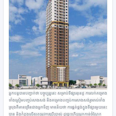
អ្នក​បន្តបានបញ្ជាក់ថា បច្ចុប្បន្ននេះ ​សម្រាប់ទីផ្សារ​ខុនដូ ការលក់គម្រោង
ទាំងត្រៀមបញ្ចប់សាងសង់ និងគម្រោងបញ្ចប់ការសាងសង់រួចរាល់ទាំង
ស្រុងគឺមានច្រើនជាងអ្នកទិញ មានន័យថា ការផ្គត់ផ្គង់ក្នុងទីផ្សារមួយនេះ
បាន និងកំពុងលើសតម្រូវការប្រើប្រាស់ ដូច្នេះហើយអ្នកកាន់ចំណែក