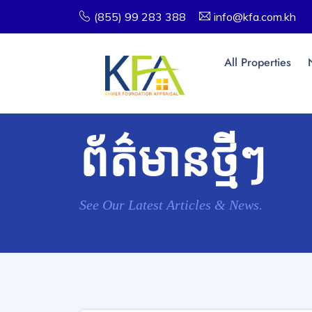
(855) 99 283 388
info@kfa.com.kh
All Properties
ព័ត៌មានថ្មីៗ
See Our Latest Articles & News.