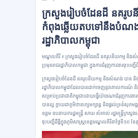
ក្រសួងរៀបចំដែនដី នគរូប
កំពុងឆ្លើយតបទៅនឹងបំណងប្រ
រដ្ឋាភិបាលកម្ពុជា
មណ្ឌលគីរី ៖ ក្រសួងរៀបចំដែនដី នគរូបនីយកម្ម និងស
ប្រមុខរាជរដ្ឋាភិបាលកម្ពុជា ក្នុងការជំរុញការងារចុះបញ្
ក្រសួងរៀបចំដែនដី នគរូបនីយកម្ម និងសំណង់ បាន និងក
រដ្ឋាភិបាលកម្ពុជាដែលបានដាក់ចេញនូវគោលការណ៍ និង
សម្រាប់ប្រជាជាតិកម្ពុជាដោយធ្វើយ៉ាងណាជំរុញការងារចុះបញ
បានល្អ ក្លាយជាភូមិឋានក្សេមក្សាន្ត និងផ្ដល់ទ្រនំស
ឧត្តម ឧបនាយករដ្ឋមន្ត្រី សាយ សំអាល់ រដ្ឋមន្ត្រីក្រសួង
ចុះបញ្ជីដីធ្លីក្នុងភូមិសាស្ត្រខេត្តមណ្ឌលគិរីនាថ្ងៃទី១០ 