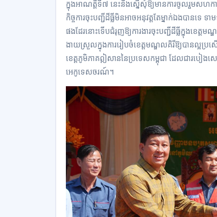
ក្នុងអាណត្តិទី៧ នេះនិងស្នើសុំឱ្យមានការចូលរួ
កិច្ចការចុះបញ្ជីដីធ្លីមិនអាចអនុវត្តតែម្នាក់ឯងបានទេ ទ
ផងដែរនោះទើបជំរុញឱ្យការងារចុះបញ្ជីដីធ្លីក្នុងខេត
ងាយស្រួលក្នុងការរៀបចំខេត្តមណ្ឌលគិរីឱ្យបានល្អប្រស
ខេត្តភូមិភាគឦសាននៃប្រទេសកម្ពុជា ដែលជារបៀងសេដ្
អេកូទេសចរណ៍។