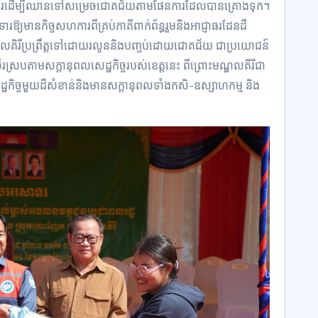
មសហការដើម្បីឈានទៅសម្រេចជោគជ័យតាមផែនការដែលបានគ្រោងទុក។
ាមទារឱ្យមានកិច្ចសហការពីគ្រប់ភាគីពាក់ព័ន្ធរួមនិងអាជ្ញាធរដែនដី
្តមណ្ឌលគិរីប្រព្រឹត្តទៅដោយរលូននិងបញ្ចប់ដោយជោគជ័យ ជាប្រយោជន៍
ើរស្របតាមសក្តានុពលសេដ្ឋកិច្ចរបស់ខេត្តនេះ ពីព្រោះមណ្ឌលគីរីជា
ឋកិច្ចមួយដ៏សំខាន់និងមានសក្តានុពលទាំងកសិ-ឧស្សាហកម្ម និង