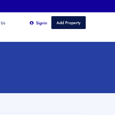
Add Property
 Us
Signin