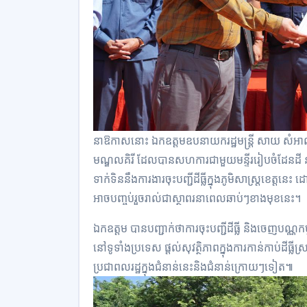
នាឱកាសនោះ ឯកឧត្តមឧបនាយករដ្ឋមន្ត្រី សាយ សំអាល់
មណ្ឌលគិរី ដែលបានសហការជាមួយមន្ទីររៀបចំដែនដី នគរូ
ទាក់ទិននឹងការងារចុះបញ្ជីដីធ្លីក្នុងភូមិសាស្ត្រខេត្តនេះ
អាចបញ្ចប់រួចរាល់ជាស្ថាពរនាពេលឆាប់ៗខាងមុខនេះ។
ឯកឧត្តម បានបញ្ជាក់ថាការចុះបញ្ជីដីធ្លី និងចេញបណ្ណកម្មស
នៅទូទាំងប្រទេស ផ្ដល់សុវត្ថិភាពក្នុងការកាន់កាប់ដីធ្លី
ប្រជាពលរដ្ឋក្នុងជំនាន់នេះនិងជំនាន់ក្រោយៗទៀត៕