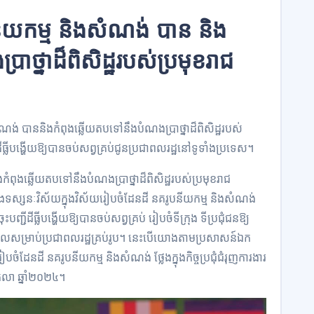
នីយកម្ម និងសំណង់ បាន និង
ាថ្នាដ៏ពិសិដ្ឋរបស់ប្រមុខរាជ
ំណង់ បាននិងកំពុងឆ្លើយតបទៅនឹងបំណងប្រាថ្នាដ៏ពិសិដ្ឋរបស់
ជីដីធ្លីបង្ហើយឱ្យបានចប់សព្វគ្រប់ជូនប្រជាពលរដ្ឋនៅទូទាំងប្រទេស។
ំពុងឆ្លើយតបទៅនឹងបំណងប្រាថ្នាដ៏ពិសិដ្ឋរបស់ប្រមុខរាជ
ទស្សនៈវិស័យក្នុងវិស័យរៀបចំដែនដី នគរូបនីយកម្ម និងសំណង់
្ជីដីធ្លីបង្ហើយឱ្យបានចប់សព្វគ្រប់ រៀបចំទីក្រុង ទីប្រជុំជនឱ្យ
ុភមង្គលសម្រាប់ប្រជាពលរដ្ឋគ្រប់រូប។ នេះបើយោងតាមប្រសាសន៍ឯក
រៀបចំដែនដី នគរូបនីយកម្ម និងសំណង់ ថ្លែងក្នុងកិច្ចប្រជុំជំរុញការងារ
ខែតុលា ឆ្នាំ២០២៤។