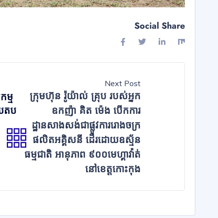
Social Share
Next Post
ក្រុមហ៊ុន រ៉ូយ៉ាល់ គ្រុប របស់អ្នក
កម្ម
ើយតប
ឧកញ៉ា គិត ម៉េង បើកការ
ដ្ឋានសាងសង់ជាផ្លូវការរោងចក្រ
ផលិតអគ្គិសនី ដើរដោយឧស្ម័ន
ធម្មជាតិ អានុភាព ៩០០មេហ្គាវ៉ាត់
នៅខេត្តកោះកុង