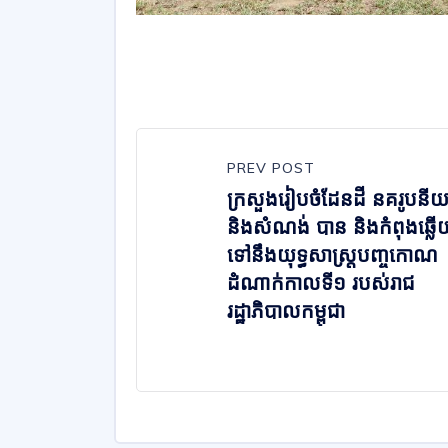
PREV POST
ក្រសួងរៀបចំដែនដី នគរូបនីយ
និងសំណង់ បាន និងកំពុងឆ្ល
ទៅនឹងយុទ្ធសាស្ត្របញ្ចកោណ
ដំណាក់កាលទី១ របស់រាជ
រដ្ឋាភិបាលកម្ពុជា