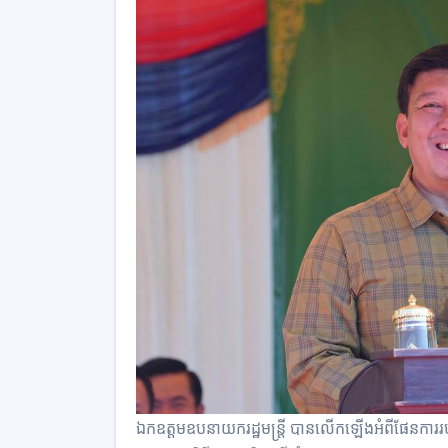
ឯកឧត្តមឧបនាយករដ្ឋមន្ត្រី បានលើកឡើងអំពីផែនការរប