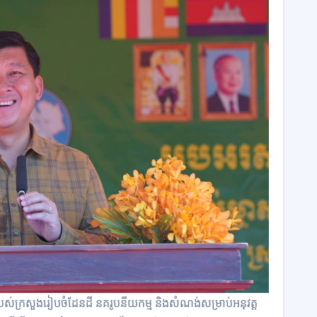
ស់ក្រសួងរៀបចំដែនដី នគរូបនីយកម្ម និងសំណង់សម្រាប់អនុវត្ត