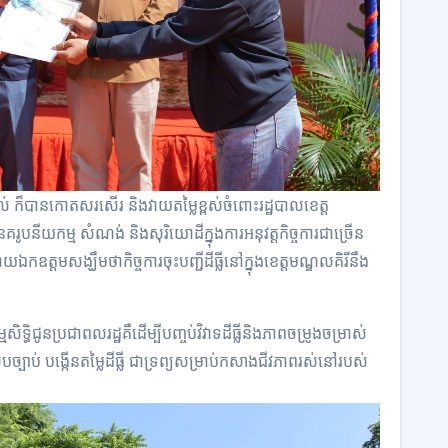
 ក៏បានកោតសរសើរ និងវាយតម្លៃខ្ពស់ចំពោះរដ្ឋបាលខេត្ត
បនីយកម្ម សំណង់ និងសុរិយោដីក្នុងការអនុវត្តកិច្ចការជាច្រើន
 ដោយឯកឧត្តមសង្ឃឹមថាកិច្ចការចុះបញ្ជីដីធ្លីនៅក្នុងខេត្តមណ្ឌលគិរីនឹង
ិទ្ធិជូនប្រជាពលរដ្ឋគឺដើម្បីបញ្ចប់វិវាទដីធ្លីនិងភាពចម្រូងចម្រាស់
ស្របច្បាប់ បង្កើនតម្លៃដីធ្លី ជាទ្រព្យសម្រាប់កសាងជីវភាពរស់នៅរបស់