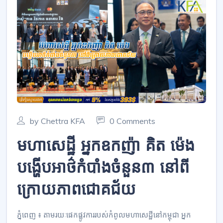
by Chettra KFA
0 Comments
មហាសេដ្ឋី អ្នកឧកញ៉ា គិត ម៉េង
បង្ហើបអាថ៌កំបាំងចំនួន៣ នៅពី
ក្រោយភាពជោគជ័យ
ភ្នំពេញ ៖ តាមរយៈផេកផ្លូវការរបស់កំពូលមហាសេដ្ឋីនៅកម្ពុជា អ្នក