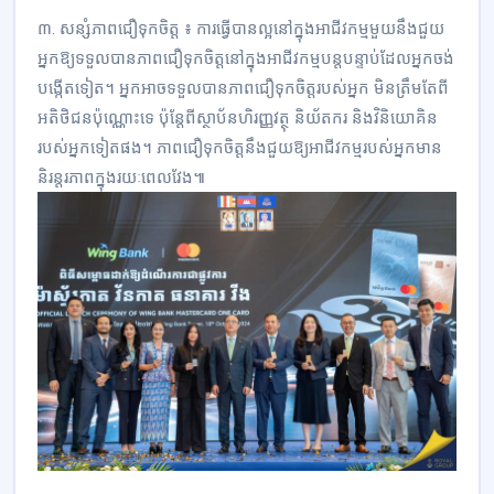
៣. សន្សំភាពជឿទុកចិត្ត ៖ ការធ្វើបានល្អនៅក្នុងអាជីវកម្មមួយនឹងជួយ
អ្នកឱ្យទទួលបានភាពជឿទុកចិត្តនៅក្នុងអាជីវកម្មបន្តបន្ទាប់ដែលអ្នកចង់
បង្កើតទៀត។ អ្នកអាចទទួលបានភាពជឿទុកចិត្តរបស់អ្នក មិនត្រឹមតែពី
អតិថិជនប៉ុណ្ណោះទេ ប៉ុន្តែពីស្ថាប័នហិរញ្ញវត្ថុ និយ័តករ និងវិនិយោគិន
របស់អ្នកទៀតផង។ ភាពជឿទុកចិត្តនឹងជួយឱ្យអាជីវកម្មរបស់អ្នកមាន
និរន្តរភាពក្នុងរយៈពេលវែង៕