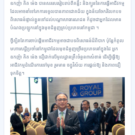
ឧកញ៉ា គិត ម៉េង បានសរសេររៀបរាប់ពីគន្លឹះ និងក្បួននៃការធ្វើអាជីវកម្ម
ដែលអាចនាំទៅរកការទទួលបានភាពជោគជ័យ ក្នុងន័យចែករំលែកបទ
ពិសោធន៍ផ្ទាល់ខ្លួនទៅដល់បណ្តាសាធារណជន ក៏ដូចជាអ្នកដែលមាន
បំណងប្រឡូកនៅក្នុងមុខជំនួញគ្រប់ប្រភេទនៅកម្ពុជា ។
ថ្វីត្បិតតែការចាប់ផ្តើមអាជីវកម្មអាចជាបទពិសោធន៍ដ៏ពិបាក ប៉ុន្តែកំពូល
មហាសេដ្ឋីប្រចាំនៅកម្ពុជាដែលមុខជំនួញច្រើនប្រភេទនៅក្នុងដៃ អ្នក
ឧកញ៉ា គិត ម៉េង ជឿជាក់លើមូលដ្ឋានគ្រឹះចំនួន៣សំខាន់ ដើម្បីធ្វើឱ្យ
អាជីវកម្មដំណើរការទៅមុខ រួមមាន ចក្ខុវិស័យ ការផ្តល់ឱ្យ និងភាពជឿ
ទុកចិត្ត។