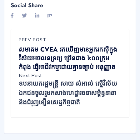
Social Share
PREV POST
សមាគម CVEA រកឃើញមានអ្នករកស៊ីក្នុង
វិស័យអចលនទ្រព្យ ច្រើនជាង ៤០០ក្រុម
កំពុង ធ្វើអាជីវកម្មដោយគ្មានច្បាប់ អនុញ្ញាត
Next Post
ឧបនាយករដ្ឋមន្ត្រី សាយ សំអាល់ ស្នើវិស័យ
ឯកជនចូលរួមកសាងហេដ្ឋារចនាសម្ព័ន្ធនានា
និងជំរុញខឿនសេដ្ឋកិច្ចជាតិ