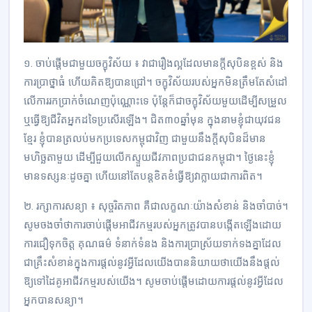
១.​ ចាប់ផ្តើមជាមួយចក្ខុវិស័យ ៖ វាជារឿងល្អដែលមានក្តីសុបិនខ្ពស់ និង
ការប្រាថ្នាធំ ហើយគិតឱ្យបានជ្រៅ។ ចក្ខុវិស័យរបស់អ្នកមិនត្រឹមតែសំដៅ
លើការរកប្រាក់ចំណេញប៉ុណ្ណោះទេ ប៉ុន្តែក៏ជាចក្ខុវិស័យមួយដើម្បីសម្រួល
ឬធ្វើឱ្យជីវិតអ្នកដទៃប្រសើរឡើង។ ជិត៣០ឆ្នាំមុន ក្នុងនាមខ្ញុំជាយុវជន
ខ្មែរ ខ្ញុំបានត្រលប់មកប្រទេសកម្ពុជាវិញ ជាមួយនឹងក្តីសុបិនដ៏មាន
មហិច្ឆតាមួយ ដើម្បីជួយលើកស្ទួយជីវភាពប្រជាជនកម្ពុជា។ ថ្ងៃនេះខ្ញុំ
មានទស្សនៈដូចគ្នា ហើយនៅតែបន្តខិតខំធ្វើឱ្យវាក្លាយជាការពិត។
២. រក្សាការសន្យា ៖ សុច្ចរិតភាព គឺជាលក្ខណៈយ៉ាងសំខាន់ និងចាំបាច់។
សូមចងចាំថាការចាប់ផ្តើមអាជីវកម្មរបស់អ្នកត្រូវបានបង្កើតឡើងដោយ
ការជឿទុកចិត្ត គុណធម៌ ទំនាក់ទំនង និងការប្រាស្រ័យទាក់ទងគ្នាដែល
ជាគ្រឹះសំខាន់ក្នុងការផ្តល់នូវអ្វីដែលយើងបាននិយាយថាយើងនឹងផ្តល់
ឱ្យទៅដៃគូអាជីវកម្មរបស់យើង។ សូមចាប់ផ្តើមដោយការផ្តល់នូវអ្វីដែល
អ្នកបានសន្យា។