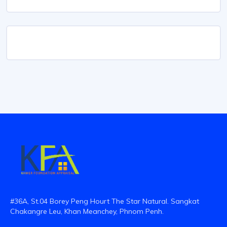
#36A, St.04 Borey Peng Hourt The Star Natural. Sangkat
Chakangre Leu, Khan Meanchey, Phnom Penh.