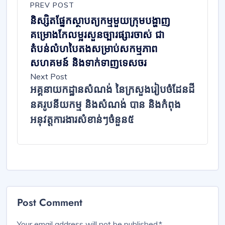
PREV POST
និស្សិត​ផ្នែកស្ថាបត្យកម្មមួយ​ក្រុម​បង្ហាញ​
គម្រោង​កែលម្អរសួនច្បារ​ផ្សារចាស់ ជា​
តំបន់លំហ​បៃតង​សម្រាប់​សកម្មភាព​
សហគមន៍ និង​ទាក់ទាញ​ទេសចរ
Next Post
អគ្គនាយកដ្ឋានសំណង់ នៃក្រសួងរៀបចំដែនដី
នគរូបនីយកម្ម និងសំណង់ បាន និងកំពុង
អនុវត្តការងារសំខាន់ៗចំនួន៥
Post Comment
Your email address will not be published.
*