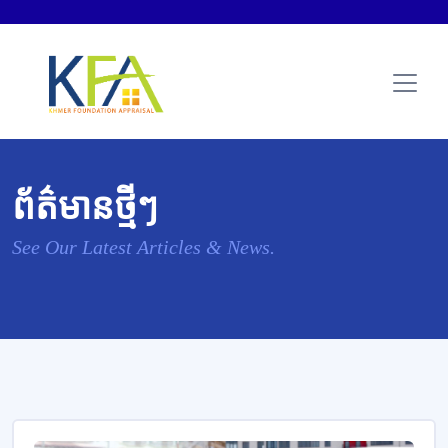
ព័ត៌មានថ្មីៗ
See Our Latest Articles & News.