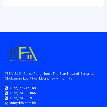
#36A, St.04 Borey Peng Hourt The Star Natural. Sangkat
Chakangre Leu, Khan Meanchey, Phnom Penh.
(855) 77 216 168
(855) 23 999 855
(855) 23 988 911
info@kfa.com.kh