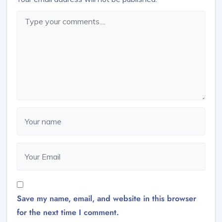
Save my name, email, and website in this browser
for the next time I comment.