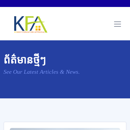
ព័ត៌មានថ្មីៗ
See Our Latest Articles & News.