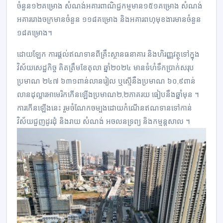
ចំនួន១២​គម្រោង សំណង់អគារ​ពាណិជ្ជកម្ម​មាន​១៥១គម្រោង សំណង់​
អគារ​រោងចក្រ​មានចំនួន ១១៨​គម្រោង និងអគារ​ពហុមុខងារ​មានចំនួន
១៨គម្រោង។
ដោយឡែក ការផ្ដល់​ឥណទាន​​ពីគ្រឹះស្ថាន​ធនាគារ និង​ហិរញ្ញវត្ថុ​​ទៅក្នុង
វិស័យ​សេដ្ឋ​កិច្ច​ គិតត្រឹមខែតុលា ឆ្នាំ២០២៤ មានទំហំទឹកប្រាក់សរុប
ប្រមាណ ២៤៧ ៦៣១​​ពាន់លានរៀល​ ឬ​ស្មើ​នឹង​ប្រមាណ​ ៦០,៩​ពាន់​
លាន​ដុល្លារអាមេរិក​កើនឡើង​ប្រមាណ២,២ភាគរយ ធៀបនឹង​ឆ្នាំមុន ។
ការ​កើន​ឡើ​ង​​​នេះ រួម​ចំណែក​ចម្បង​ដោយកំណើន​ឥណទាន​ទៅកាន់
វិស័យ​ជួញដូរ​ដុំ និងរាយ​ សំណង់ អចលនទ្រព្យ​ និងក​ម្ម​ន្ត​សាល ។