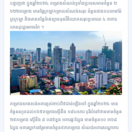
បង្ហាញថា ក្នុងឆ្នាំ២០២៤​ គម្រោង​សំណង់​ទូទាំង​ប្រទេស​មានចំនួន ២
៦២២គម្រោង មានផ្ទៃ​ក្រឡា​កម្រាល​សំណង់​សរុប ចំនួន​ជាង​១០​លាន​ម៉ែ
ត្រក្រឡា​ និងមានតម្លៃប៉ាន់​ស្មាន​ទុនវិនិយោគ​សរុបប្រមាណ​ ៤ ៣៣៤​
លានដុល្លារអាមេរិក ។​
គម្រោងសាងសង់អគារ​ខ្ពស់ចាប់ពី​៥ជាន់ឡើង​ទៅ ​ក្នុង​ឆ្នាំ២០២៤ មាន
ចំនួនរហូតដល់១៦៥គម្រោង​ស្មើនឹង ១៨៤អគារ បុរី​លំនៅឋាន​មានចំនួន
២៩គម្រោង ស្មើនឹង ៨ ០៨៥ខ្នង អគារ​ផ្ទះល្វែង មានចំនួន​១០ ៣៦៨​
ល្វែង អគារ​ស្នាក់​នៅរួម​មានចំនួន​៩៣គម្រោង សំណង់អគារ​សណ្ឋាគារ​