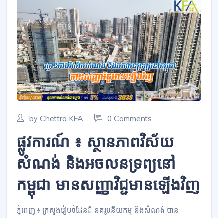
by Chettra KFA
0 Comments
ផ្លូវការណ៍ ៖ ស្ថានភាពវិស័យ
សំណង់ និងអចលនទ្រព្យនៅ
កម្ពុជា មានសញ្ញាវិជ្ជមានឡើងវិញ
ភ្នំពេញ ៖ ក្រសួងរៀបចំដែនដី នគរូប​នីយកម្ម​ និងសំណង់ បាន​