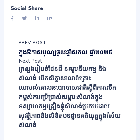
Social Share
PREV POST
ក្នុងឱកាសបុណ្យចូលឆ្នាំសកល ឆ្នាំ២០២៥
Next Post
ក្រសួងរៀបចំដែនដី នគរូបនីយកម្ម និង
សំណង់ បើកសិក្ខាសាលាពិគ្រោះ
យោបល់គោលនយោបាយជាតិស្ដីពីការលើក
កម្ពស់ការប្រើប្រាស់សម្ភារៈសំណង់ក្នុង
ឧស្សាហកម្មគ្រឿងផ្គុំសំណង់ប្រកបដោយ
សុវត្ថិភាពនិងលិខិតបទដ្ឋានគតិយុត្តក្នុងវិស័យ
សំណង់