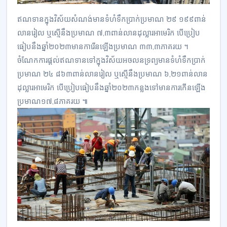
ឥណទានក្នុងវិស័យសំណង់​មានទំហំទឹក​ប្រាក់ប្រមាណ ២៩ ១៩៩ពាន់​
លានរៀល ឬស្មើនឹ​ង​ប្រមាណ ៧,៣ពាន់លានដុល្លារអាមេរិក បើប្រៀប​
ធៀប​នឹង​​ឆ្នាំ២០២៣​មានការើនឡើង​ប្រមាណ ៣៣,៣ភាគរយ ។
ចំណែក​ការ​ផ្ដល់ឥណទាន​ទៅក្នុងវិស័យ​អច​ល​ន​ទ្រ​​ព្យមានទំហំទឹកប្រាក់
ប្រមាណ ២៤ ៨៦៣ពាន់លានរៀល ឬ​ស្មើនឹងប្រមាណ ៦,២១ពាន់លាន​
ដុល្លារ​អា​មេរិ​ក​ បើ​ប្រៀបធៀបនឹង​ឆ្នាំ២០២៣​កន្លងទៅ​មានការកើនឡើង​
ប្រមាណ១៧,៨ភាគរយ​ ៕