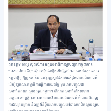
ឯកឧត្តម​ ហង្ស សុតសំភារ អគ្គលេខាធិការស្ថាបត្យករកម្ពុជាមាន
ប្រសាសន៍ថា កិច្ចប្រជុំនេះរៀបចំឡើងដើម្បីផ្តល់ឱកាសដល់ស្ថាបត្យករ
កម្ពុជាថ្មីៗ ឱ្យពួកគាត់បានបង្ហាញស្នាដៃការងារក៍ដូចជាបទពិសោធន៍
ដើម្បីឱ្យគណៈកម្មាធិការធ្វើការវាយតម្លៃ មុនដាក់បញ្ចូលជា
សមាជិកគណៈស្ថាបត្យករកម្ពុជា។ ចំណែកសមាជិកដែលមាន
លក្ខណៈសម្បត្តិគ្រប់គ្រាន់ ពោលគឺមានបទពិសោធន៍ ចំណេះ ជំនាញ
ការងារគ្រប់គ្រាន់ នឹងត្រូវវិនិច្ឆ័យដាក់បញ្ចូលទៅជាសមាជិកស្ថាបត្យករ