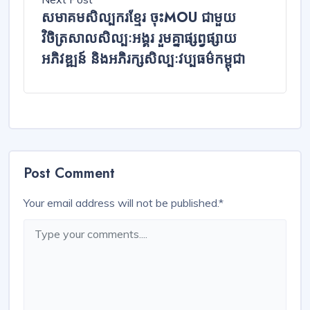
សមាគមសិល្បករខ្មែរ ចុះMOU ជាមួយ
វិចិត្រសាលសិល្បៈអង្គរ រួមគ្នាផ្សព្វផ្សាយ
អភិវឌ្ឍន៍ និងអភិរក្សសិល្បៈវប្បធម៌កម្ពុជា
Post Comment
Your email address will not be published.
*