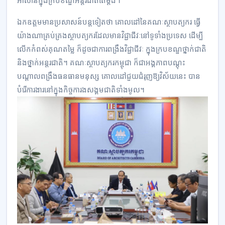
អាស៊ានក្នុងក្របខណ្ឌអន្តរជាតិតែម្តង។
ឯកឧត្តមមានប្រសាសន៍បន្តទៀតថា គោលដៅនៃគណៈស្ថាបត្យករ ធ្វើ
យ៉ាងណាគ្រប់គ្រងស្ថាបត្យករ​ដែលមានវិជ្ជាជីវៈនៅទូទាំងប្រទេស ដើម្បី
លើកកំពស់គុណតម្លៃ ក៏ដូចជាការ​ពង្រឹង​វិជ្ជាជីវៈ ក្នុងក្របខណ្ឌថ្នាក់ជាតិ
និងថ្នាក់អន្តរជាតិ។ គណៈស្ថាបត្យករកម្ពុជា ក៏ជាអង្គភាពបណ្តុះ
បណ្តាលពង្រឹងធនធានមនុស្ស គោលដៅជួយជំរុញឱ្យវិស័យនេះ បាន
បំរើការងារនៅក្នុងកិច្ចការងសង្គមជាតិទាំងមូល។