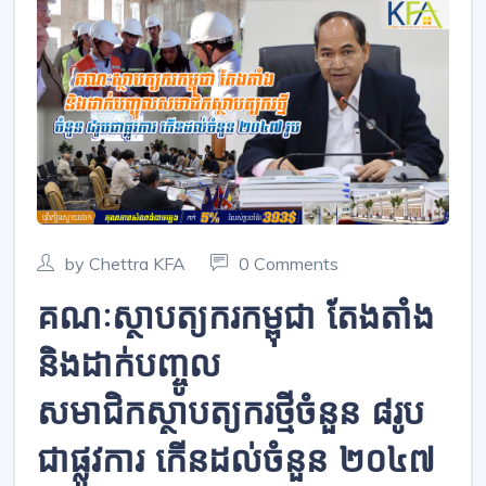
by Chettra KFA
0 Comments
គណៈស្ថាបត្យករកម្ពុជា តែងតាំង
និងដាក់បញ្ចូល
សមាជិកស្ថាបត្យករថ្មីចំនួន ៨រូប
ជាផ្លូវការ កើនដល់ចំនួន ២០៤៧