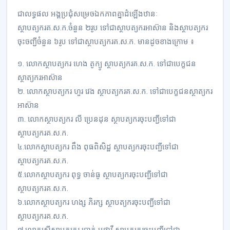
ជាលទ្ធផល អង្គប្រជុំសម្រេចឯកភាពគ្នាដំឡើងឋានៈ
ស្ថាបត្យករគ.ស.ក.ចំនួន ២រូប ទៅជាស្ថាបត្យករអាស៊ាន និងស្ថាបត្យករ
ចុះចញ្ជីចំនួន ៦រូប ទៅជាស្ថាបត្យករគ.ស.ក. មានដូចខាងក្រោម ៖
១. លោកស្ថាបត្យករ ហេង តូក្យូ ស្ថាបត្យករគ.ស.ក. ទៅជាបេក្ខជន
ស្ថាត្យករអាស៊ាន
២. លោកស្ថាបត្យករ ហួរ វេង ស្ថាបត្យករគ.ស.ក. ទៅជាបេក្ខជនស្ថាត្យករ
អាស៊ាន
៣. លោកស្ថាបត្យករ លី ប្រេនដុន ស្ថាបត្យករចុះបញ្ជីទៅជា
ស្ថាបត្យករគ.ស.ក.
៤.លោកស្ថាបត្យករ ពឹង ពុធពិសិដ្ឋ ស្ថាបត្យករចុះបញ្ជីទៅជា
ស្ថាបត្យករគ.ស.ក.
៥.លោកស្ថាបត្យករ ពុទ្ធ ចាន់ធូ ស្ថាបត្យករចុះបញ្ជីទៅជា
ស្ថាបត្យករគ.ស.ក.
៦.លោកស្ថាបត្យករ ហង្ស ភិរក្ស ស្ថាបត្យករចុះបញ្ជីទៅជា
ស្ថាបត្យករគ.ស.ក.
៧.លោកស្រីស្ថាបត្យករ ប្រាក់ បូថាវី ស្ថាបត្យករចុះបញ្ជីទៅជា