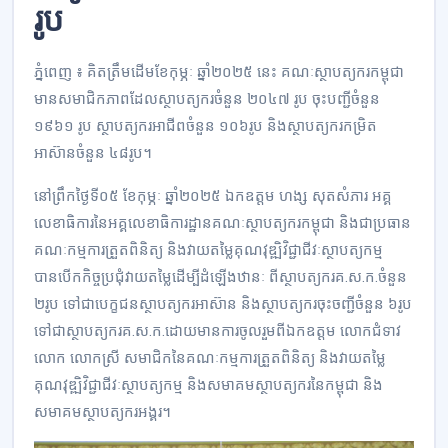
រូប
ភ្នំពេញ ៖ គិតត្រឹមដើមខែកុម្ភៈ ឆ្នាំ២០២៥ នេះ គណៈស្ថាបត្យករកម្ពុជា
មានសមាជិកភាពដែលស្ថាបត្យករចំនួន ២០៤៧ រូប ចុះបញ្ជីចំនួន
១៩៦១ រូប ស្ថាបត្យករអាជីពចំនួន ១០៦រូប និងស្ថាបត្យករកម្រិត
អាស៊ានចំនួន ៤៨រូប។
នៅព្រឹកថ្ងៃទី០៥ ខែកុម្ភៈ ឆ្នាំ២០២៥ ឯកឧត្តម ហង្ស សុតសំភារ អគ្គ
លេខាធិការនៃអគ្គលេខាធិការដ្ឋានគណៈស្ថាបត្យករកម្ពុជា និងជាប្រធាន
គណៈកម្មការត្រួតពិនិត្យ និងវាយតម្លៃគុណវុឌ្ឍិវិជ្ជាជីវៈស្ថាបត្យកម្ម
បានបើកកិច្ចប្រជុំវាយតម្លៃដើម្បីដំឡើងឋានៈ ពីស្ថាបត្យករគ.ស.ក.ចំនួន
២រូប ទៅជាបេក្ខជនស្ថាបត្យករអាស៊ាន និងស្ថាបត្យករចុះចញ្ជីចំនួន ៦រូប
ទៅជាស្ថាបត្យករគ.ស.ក.ដោយមានការចូលរួមពីឯកឧត្តម លោកជំទាវ
លោក លោកស្រី សមាជិកនៃគណៈកម្មការត្រួតពិនិត្យ និងវាយតម្លៃ
គុណវុឌ្ឍិវិជ្ជាជីវៈស្ថាបត្យកម្ម និងសមាគមស្ថាបត្យករនៃកម្ពុជា និង
សមាគមស្ថាបត្យករអង្គរ។