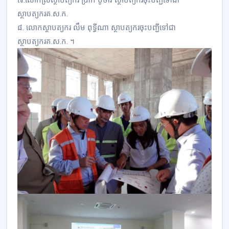
ស្ថាបត្យករគ.ស.ក.
៨. លោកស្ថាបត្យករ លឹម ពុទ្ធីណា ស្ថាបត្យករចុះបញ្ជីទៅជា
ស្ថាបត្យករគ.ស.ក. ។