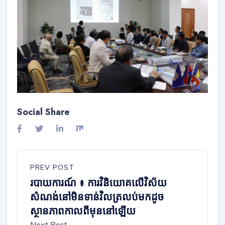
Social Share
PREV POST
របាយការណ៍ ៖ ការ​វិនិយោគ​លើ​វិស័យ​
សំណង់នៅមិនទាន់​វិល​ត្រលប់មកដូច​
ស្ថានភាពកាលពីមុន​នៅឡើយ
Next Post