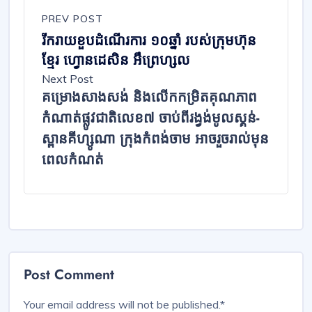
PREV POST
រីករាយខួបដំណើរការ ១០ឆ្នាំ របស់ក្រុមហ៊ុន
ខ្មែរ ហ្វោនដេសិន អឹព្រេហ្សល
Next Post
គម្រោងសាងសង់ និងលើកកម្រិតគុណភាព
កំណាត់ផ្លូវជាតិលេខ៧ ចាប់ពីរង្វង់មូលស្គន់-
ស្ពានគីហ្សូណា ក្រុងកំពង់ចាម អាចរួចរាល់មុន
ពេលកំណត់
Post Comment
Your email address will not be published.
*