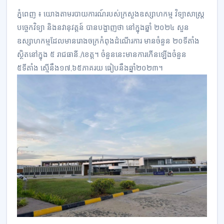
ភ្នំពេញ ៖ យោងតាមរបាយការណ៍របស់ក្រសួងឧស្សាហកម្ម វិទ្យាសាស្រ្ត
បច្ចេកវិទ្យា និងនវានុវត្តន៍ បានបង្ហាញថា នៅក្នុងឆ្នាំ ២០២៤ សួន
ឧស្សាហកម្មដែលមានរោងចក្រកំពុងដំណើរការ មានចំនួន ២០ទីតាំង
ស្ថិតនៅក្នុង ៥ រាជធានី./ខេត្ត។ ចំនួននេះមានការកើនឡើងចំនួន
៥ទីតាំង ស្មើនឹង១៧,៦៥ភាគរយ ធៀបនឹងឆ្នាំ២០២៣។