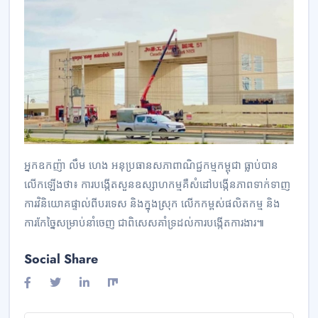
អ្នកឧកញ៉ា លឹម ហេង អនុប្រធានសភាពាណិជ្ជកម្មកម្ពុជា ធ្លាប់បាន
លើកឡើងថា៖ ការបង្កើតសួនឧស្សាហកម្មគឺសំដៅបង្កើនភាពទាក់ទាញ
ការវិនិយោគផ្ទាល់ពីបរទេស និងក្នុងស្រុក លើកកម្ពស់ផលិតកម្ម និង
ការកែច្នៃសម្រាប់នាំចេញ ជាពិសេសគាំទ្រដល់ការបង្កើតការងារ៕
Social Share