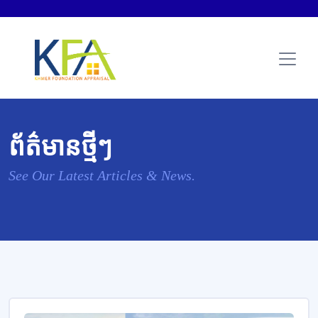
ព័ត៌មានថ្មីៗ
See Our Latest Articles & News.