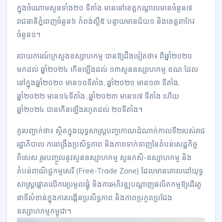
ក្នុងចំណោមសួនទាំង២០ ទីតាំង មាននៅខេត្តកណ្តាលមានចំនួន៧
រាជធានីភ្នំពេញចំនួន៦ កំពង់ស្ពឺ៥ បន្ទាយមានជ័យ១ និងខេត្តតាកែវ
ចំនួន១។
របាយការណ៍ក្រសួងឧស្សាហកម្ម បានឱ្យដឹងទៀតថា៖ ពីឆ្នាំ២០២០
មកដល់ ឆ្នាំ២០២៤ កើនឡើងដល់ ១៣សួនឧស្សាហកម្ម ខណៈដែល
នៅក្នុងឆ្នាំ២០២០ មាន១០ទីតាំង, ឆ្នាំ២០២១ មាន១៣ ទីតាំង,
ឆ្នាំ២០២២ មាន១៤ទីតាំង ,ឆ្នាំ២០២៣ មាន១៧ ទីតាំង ហើយ
ឆ្នាំ២០២៤ បានកើនឡើងរហូតដល់ ២០ទីតាំង។
គួរបញ្ជាក់ថា៖ ស្ថិតក្នុងយុទ្ធសាស្ត្របញ្ចកោណដំណាក់កាលទី២របស់រាជ
រដ្ឋាភិបាល ការពង្រឹងប្រសិទ្ធភាព និងភាពទាក់ទាញនៃតំបន់សេដ្ឋកិច្ច
ពិសេស រួមបញ្ចូលនូវសួនឧស្សាហកម្ម សួនកសិ-ឧស្សាហកម្ម និង
តំបន់ពាណិជ្ជកម្មសេរី (Free-Trade Zone) ដែលមានគោលដៅយុទ្ធ
សាស្ត្រផ្តោតលើការប្រមូលផ្តុំ និងការអភិវឌ្ឍបណ្ដាញផលិតកម្មឱ្យដើរតួ
នាទីសំខាន់ក្នុងការបង្កើនប្រសិទ្ធភាព និងភាពប្រកួតប្រជែង
ឧស្សាហកម្មកម្ពុជា។