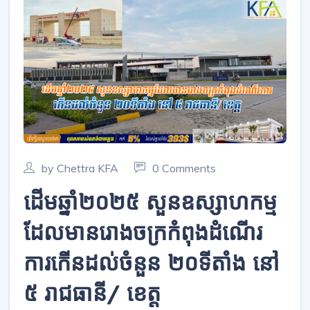
by Chettra KFA
0 Comments
ដើមឆ្នាំ២០២៥ សួនឧស្សាហកម្ម
ដែលមានរោងចក្រកំពុងដំណើរ
ការកើនដល់ចំនួន ២០ទីតាំង នៅ
៥ រាជធានី/ ខេត្ត