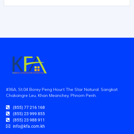
#36A, St.04 Borey Peng Hourt The Star Natural. Sangkat
Chakangre Leu, Khan Meanchey, Phnom Penh.
(855) 77 216 168
(855) 23 999 855
(855) 23 988 911
info@kfa.com.kh