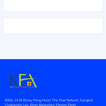
#36A, St.04 Borey Peng Hourt The Star Natural. Sangkat
Chakangre Leu, Khan Meanchey, Phnom Penh.