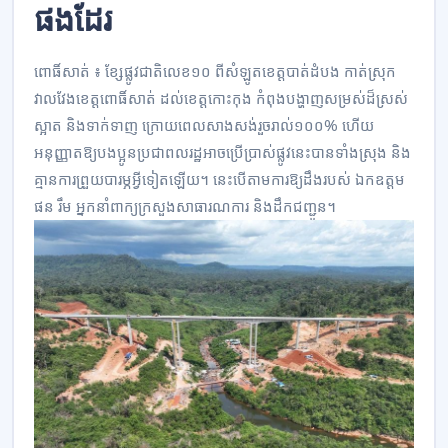
ផងដែរ
ពោធិ៍សាត់ ៖ ខ្សែផ្លូវជាតិលេខ១០ ពីសំឡូតខេត្តបាត់ដំបង កាត់ស្រុក
វាលវែងខេត្តពោធិ៍សាត់ ដល់ខេត្តកោះកុង កំពុងបង្ហាញសម្រស់ដ៏ស្រស់
ស្អាត និងទាក់ទាញ ក្រោយពេលសាងសង់រួចរាល់១០០% ហើយ
អនុញ្ញាតឱ្យបងប្អូនប្រជាពលរដ្ឋអាចប្រើប្រាស់ផ្លូវនេះបានទាំងស្រុង និង
គ្មានការព្រួយបារម្ភអ្វីទៀតឡើយ។ នេះបើតាមការឱ្យដឹងរបស់ ឯកឧត្តម
ផន រឹម អ្នកនាំពាក្យក្រសួងសាធារណការ និងដឹកជញ្ជូន។