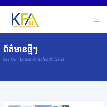
ព័ត៌មានថ្មីៗ
See Our Latest Articles & News.