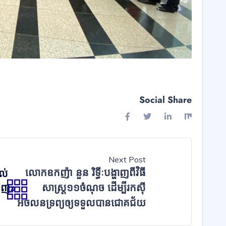
Social Share
Next Post
លោកឧកញ៉ា នួន រិទ្ធីៈបង្ហាញពីវិធី
ាល់
ឡាញ»
សាស្ត្រ១១ចំណុច ដើម្បីរកស៊ី
អចលនទ្រព្យឲ្យទទួលបានជោគជ័យ