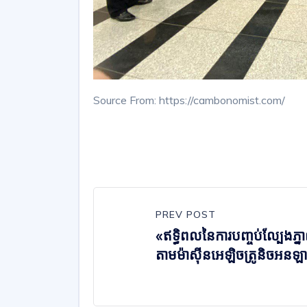
Source From: https://cambonomist.com/
PREV POST
«ឥទ្ធិពលនៃការបញ្ចប់ល្បែងភ្ន
តាមម៉ាស៊ីនអេឡិចត្រូនិចអន