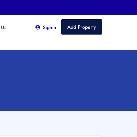
Add Property
 Us
Signin