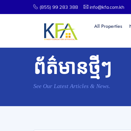
(855) 99 283 388
info@kfa.com.kh
All Properties
ព័ត៌មានថ្មីៗ
See Our Latest Articles & News.