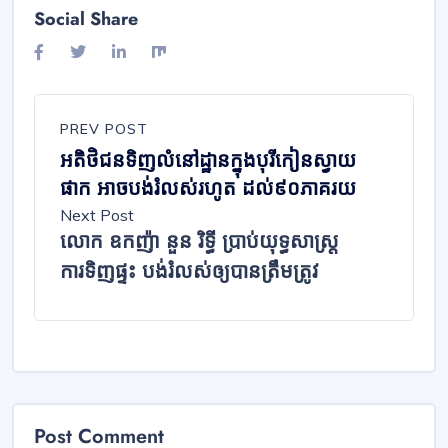
Social Share
PREV POST
អតិថិជន​ទិញ​លំនៅ​ដ្ឋាន​ក្នុង​បុរី​កៀនស្វាយ​
ផាក​ អាច​បង់​រំលស់​រហូត​ ដល់៩០ភាគរយ​
Next Post
លោក ឧកញ៉ា នួន រិទ្ធី ប្រាប់យុទ្ធសាស្រ្ដ
ការទិញផ្ទះ បង់រំលស់ឲ្យបានត្រឹមត្រូវ
Post Comment