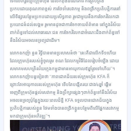
ទៅលើ​កេរ្តិ៍ឈ្មោះ​ក្រុមហ៊ុន​ ដែល​កំពុង​ដំណើរការ​ ការគ្រប់គ្រង​
ប្រកបដោយ​គុណភាព​ខ្ពស់​ ការថែទាំ​សេវាកម្ម​ និង​ពង្រីក​ប្រតិបត្តិ​ការ​នៅ​
លើ​ទីផ្សារ​បន្ថែម​ប្រកបដោយ​ប្រសិទ្ធភាព​ រួម​ជាមួយនឹង​ការចែក​រំលែក​ជា​
ប្រយោជន៍​ដល់​សង្គម​ រួមមាន​ដូចជា​ការចែកចាយ​ព័ត៌មាន​ នៅក្នុង​វិស័យ​
ពាក់ព័ន្ធ​ទៅដល់​សាធារណៈ​ជន​ ការចែក​រំលែក​ជា​ចំណេះដឹង​ពាក់ព័ន្ធ​ទៅ​
នឹង​វិស័យ​អចលនទ្រព្យ​ជាដើម​។
លោក​ឧកញ៉ា​ នួន​ រិទ្ធី​បាន​មានប្រសាសន៍​ថា​ “នេះ​គឺជា​លើក​ទី១ហើយ
ដែល​ក្រុមហ៊ុន​របស់ខ្ញុំ​ចូលរួម​ ខណៈ​ដែល​កម្មវិធី​ដែល​រៀបចំឡើង​ ដោយ​
សមាគម​សហគ្រិន​វ័យក្មេង​កម្ពុជា​មាន​អាយុកាល៥ឆ្នាំ​រួច​ទៅ​ហើយ​”។
លោក​ឧកញ៉ា​បន្ត​ទៀត​ថា​ “ភាព​ជោគជ័យ​របស់​ក្រុមហ៊ុន​ KFA​ ក៏​
ព្រោះតែ​អាយុកាល​របស់​ក្រុមហ៊ុន​ ទើបតែ​បង្កើត​រយៈ​ជាង៤ឆ្នាំ​ ផ្តើម​
ចេញពី​ក្រុមហ៊ុន​ផ្តល់​សេវាកម្ម​ និង​ប្រឹ​ក្សា​ផ្សេង​ៗពាក់ព័ន្ធ​ទៅ​នឹង​វិស័យ​
អចលនទ្រព្យ​ប៉ុន្តែ​ក្នុងរយៈពេល​ដ៏​ខ្លី​ KFA​ ទទួល​បាន​ជោគជ័យ​ក្នុង​
ប្រតិបត្តិ​ការ​របស់​ខ្លួន​ ថែមទាំង​បាន​ពង្រីក​ខ្លួន​បន្ថែម​ពីលើ​ផ្នែក​សេវាកម្ម​
មក​ជា​ក្រុមហ៊ុន​អភិវឌ្ឍ​”។