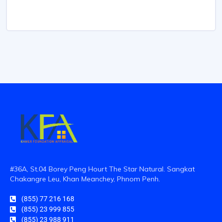
#36A, St.04 Borey Peng Hourt The Star Natural. Sangkat
Chakangre Leu, Khan Meanchey, Phnom Penh.
(855) 77 216 168
(855) 23 999 855
(855) 23 988 911