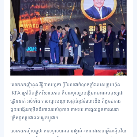
លោក​ឧកញ៉ា​នួន​ រិទ្ឋី​បាន​បន្ត​ថា​ អ្វី​ដែល​ជា​ចំណុចខ្លាំង​របស់​ក្រុមហ៊ុន​
KFA​ ក្រៅពី​ពង្រីក​វិសាលភាព​ គឺ​បាន​ចូលរួម​បង្កើន​ធនធានមនុស្ស​ជា
ច្រើន​នាក់​ រាប់ទាំង​ការ​បណ្តុះបណ្តាល​ផ្តល់​នូវ​ចំណេះដឹង​ ក៏ដូចជា​ការ​
ជួយ​បង្កើន​កម្រិតជីវភាព​របស់​ពួកគេ​ តាមរយៈ​ការ​ផ្តល់​ជូន​ការងារ​ជា
ច្រើន​ជូន​ប្រជាពលរដ្ឋ​កម្ពុជា​។
លោក​ឧកញ៉ា​បន្ត​ថា​ ការ​ទទួល​បាន​ពានរង្វាន់​ «ភាពជា​សហគ្រិន​ឆ្នើម​វ័យ