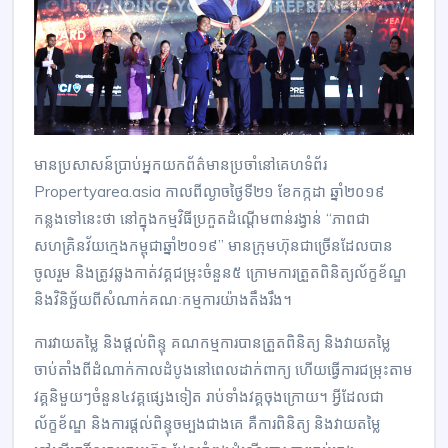
មានប្រសាសន៍​ប្រាប់​អ្នកយកព័ត៌មាន​ប្រចាំ​នៅ​គេហទំព័រ​
Propertyarea.asia​ កាលពី​ល្ងាច​ថ្ងៃទី២១​ ខែកក្កដា​ ឆ្នាំ២០១៩​
កន្លងទៅ​នេះ​ថា​ នៅក្នុង​កម្មវិធី​ប្រកួត​ដំ​ណ្តើម​ពាន់​រង្វាន់​ “ភាពជា​
សហគ្រិន​វ័យក្មេង​កម្ពុជា​ឆ្នាំ២០១៩​” មាន​ក្រុមហ៊ុន​ជាច្រើន​ដែល​បាន​
ចូលរួម​ និង​ត្រូវ​ឆ្លងកាត់​វគ្គ​ជម្រុះ​ចំនួន៥​ ក្រោម​ការ​ត្រួតពិនិត្យ​ល័ក្ខខ័ណ្ឌ​
និង​វិនិច្ឆ័យ​ពីសំណាក់​គណៈកម្មការ​យ៉ាង​តឹង​រឹង​។
ការវាយតម្លៃ​ និង​ផ្តល់​ពិន្ទុ​ គណ​កម្មការ​បាន​ត្រួតពិនិត្យ​ និង​វាយតម្លៃ​
ចាប់តាំងពី​ដំណាក់កាល​ដំបូង​នៅពេល​ដាក់ពាក្យ​ ហើយ​ធ្វើការ​ជម្រុះ​តាម​
វគ្គ​និ​មួយ​ៗចំនួន៤វគ្គ​ផ្សេងទៀត​ រាប់ទាំង​វគ្គ​ចុងក្រោយ​។ អ្វី​ដែល​ជា​
ល័ក្ខខ័ណ្ឌ​ និង​ការ​ផ្តល់​ពិន្ទុ​ចម្បង​ជាងគេ​ គឺ​ការពិនិត្យ​ និង​វាយតម្លៃ​