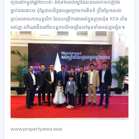
ក្មេង​នៅ​កម្ពុជា​ឆ្នាំ២០១៩​» វា​មិនមែន​ជា​ស្នាដៃ​របស់​លោក​ឧកញ៉ា​តែ
ម្នាក់ឯង​នោះ​ទេ​ ប៉ុន្តែ​ជាស​មិទ្ធ​ផល​រួម​ក្រោម​ការ​ខិតខំ​ ប្រឹងប្រែង​របស់​
គ្រប់​សមាសភាព​បុគ្គលិក​ ដែល​បម្រើការ​ងារ​នៅក្នុង​ក្រុមហ៊ុន​ KFA​ ទាំង
អស់គ្នា​ ហើយ​វា​នឹង​នៅតែ​បន្ត​ភាព​រីកចម្រើន​ទៅមុខ​ទាំងអស់គ្នា​ទៀត​៕
www.propertyarea.asia