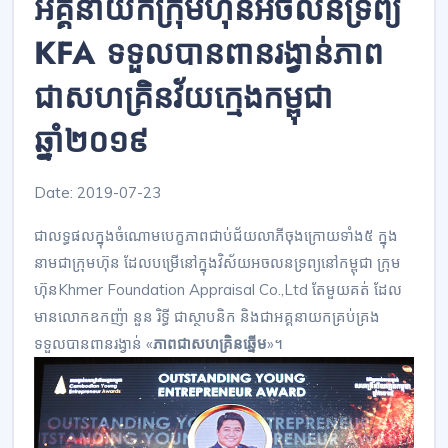
អគ្គនាយកក្រុមហ៊ុនអចលនទ្រព្យ
KFA ទទួលបានពានរង្វាន់ភាព
ជាសហគ្រិនវ័យក្មេងកម្ពុជា
ឆ្នាំ២០១៩
Date: 2019-07-23
ជា​លទ្ធផល​ក្នុងចំណោម​បេក្ខភាព​ជាប់​ជ័យលាភី​ចុងក្រោយ​ទាំង៥​ ក្នុង
នាម​ជា​ក្រុមហ៊ុន​ ដែល​បម្រើ​នៅក្នុង​វិស័យ​អចលនទ្រព្យ​នៅ​កម្ពុជា​ ក្រុម
ហ៊ុន​Khmer​ Foundation​ Appraisal​ Co​.,Ltd​ តែមួយគត់​ ដែល​
មាន​លោក​ឧកញ៉ា​ នួន​ រិទ្ធី​ ជា​ស្ថាបនិក​ និង​ជា​អគ្គនាយក​គ្រប់គ្រង​
ទទួល​បាន​ពានរង្វាន់​ «
ភាពជា​សហគ្រិន​ឆ្នើម
​»។