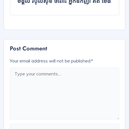
មង្គល វិបុលសុខ ចំពោះ អ្នកឧកញ៉ា គិត ម៉េង
Post Comment
Your email address will not be published.
*