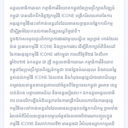
អគ្គលេខាធិការគណៈកម្មាធិការវិនិយោគកម្ពុជានៃក្រុមប្រឹក្សាអភិវឌ្ឍន៍
កម្ពុជា បានលើកទឹកចិត្តឱ្យកម្មវិធី ICONE ពង្រីកវិសាលភាពនៃការ
អនុវត្តកម្មវិធីនេះទៅកាន់ខេត្តដទៃដែលមានសក្ដានុពលផ្នែកកសិកម្ម
ដើម្បីរួមចំណែកដល់ការអភិវឌ្ឍសេដ្ឋកិច្ចជាតិ។
ក្នុងឱកាសទទួលជួបពិភាក្សាការងារជាមួយបណ្ឌិត ស្ទេហ្វាន់ ហាន់សែល
ម៉ាន់ ប្រធានកម្មវិធី ICONE និងក្រុមការងារ ដើម្បីពិភាក្សាអំពីទិសដៅ
នៃការអនុវត្តកម្មវិធី ICONE នៅកម្ពុជា កាលពីថ្ងៃទី២៨ ខែសីហា
ឆ្នាំ២០២៥ ឯកឧត្តម ជា វុទ្ធី អគ្គលេខាធិការគណៈកម្មាធិការវិនិយោគ
កម្ពុជានៃក្រុមប្រឹក្សាអភិវឌ្ឍន៍កម្ពុជា បានថ្លែងអំណរគុណ និងវាយតម្លៃ
ខ្ពស់ដល់កម្មវិធី ICONE ដែលបាន និងកំពុងអនុវត្តយ៉ាងជោគជ័យនូវ
គម្រោងរបស់ខ្លួននាខេត្តគោលដៅចំនួនបីនៃប្រទេសកម្ពុជា រួមមាន ខេត្ត
បាត់ដំបង បន្ទាយមានជ័យ និងខេត្តសៀមរាប។ ឯកឧត្តមអគ្គលេខាធិ
ការ បានលើកឡើងអំពីលទ្ធភាពនៃការពង្រីកវិសាលភាពនៃការអនុវត្ត
កម្មវិធីនេះទៅកាន់ខេត្តដទៃដែលមានសក្ដានុពលផ្នែកកសិកម្ម ព្រមទាំង
រំលេចអំពីវិស័យសក្ដានុពលមួយចំនួនដែលអាចពិចារណាបញ្ចូលក្នុង
កម្មវិធី ICONE ដំណាក់កាលទី២ មានដូចជា វិស័យឧស្សាហកម្មឈើ