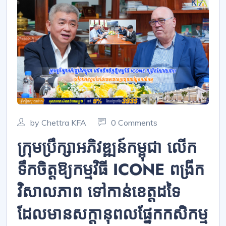
by Chettra KFA
0 Comments
ក្រុមប្រឹក្សាអភិវឌ្ឍន៍កម្ពុជា លើក
ទឹកចិត្តឱ្យកម្មវិធី ICONE ពង្រីក
វិសាលភាព ទៅកាន់ខេត្តដទៃ
ដែលមានសក្ដានុពលផ្នែកកសិកម្ម