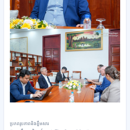
ប្រភពរូបភាពនិងខ្លឹមសារ