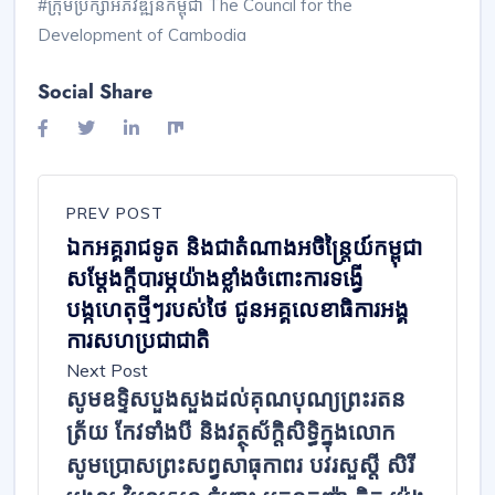
#ក្រុមប្រឹក្សាអភិវឌ្ឍន៍កម្ពុជា The Council for the
Development of Cambodia
Social Share
PREV POST
ឯកអគ្គរាជទូត និងជាតំណាងអចិន្ត្រៃយ៍កម្ពុជា
សម្តែងក្តីបារម្ភយ៉ាងខ្លាំងចំពោះការទង្វើ
បង្កហេតុថ្មីៗរបស់ថៃ ជូនអគ្គលេខាធិការអង្គ
ការសហប្រជាជាតិ
Next Post
សូមឧទ្ទិសបួងសួងដល់គុណបុណ្យព្រះរតន
ត្រ័យ កែវទាំងបី និងវត្ថុស័ក្តិសិទ្ធិក្នុងលោក
សូមប្រោសព្រះសព្វសាធុកាពរ បវរសួស្តី សិរី