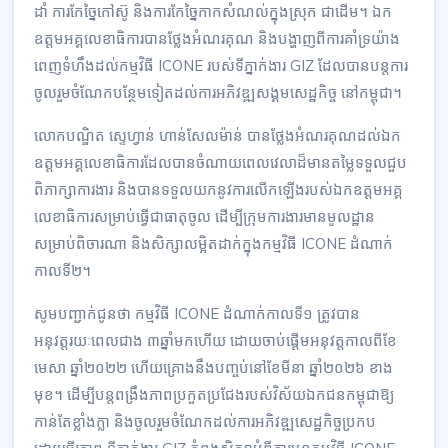
ដាំ ការកែច្នៃកៅស៊ូ និងការកែច្នៃកាកសំណល់ក្នុងស្រុក ជាដើម។ ឯក
ឧត្តមអគ្គលេខាធិការបានថ្លែងអំណរគុណ និងបង្ហាញពីការគាំទ្រយ៉ាង
ពេញទំហឹងដល់កម្មវិធី ICONE របស់ទីភ្នាក់ងារ GIZ ដែលបានបន្តការ
ចូលរួមចំណែកបន្ថែមទៀតដល់ការអភិវឌ្ឍសង្គមសេដ្ឋកិច្ច នៅកម្ពុជា។
លោកបណ្ឌិត ស្ទេហ្វាន់ ហាន់សែលម៉ាន់ បានថ្លែងអំណរគុណដល់ឯក
ឧត្តមអគ្គលេខាធិការដែលបានចំណាយពេលវេលាដ៏មានតម្លៃទទួលជួប
ពិភាក្សាការងារ និងបានទទួលយកនូវការលើកឡើងរបស់ឯកឧត្តមអគ្គ
លេខាធិការសម្រាប់ធ្វើជាធាតុចូល ដើម្បីក្រុមការងារមានមូលដ្ឋាន
សម្រាប់ពិចារណា និងសិក្សាលម្អិតដាក់ក្នុងកម្មវិធី ICONE ដំណាក់
កាលទី២។
សូមបញ្ជាក់ជូនថា កម្មវិធី ICONE ដំណាក់កាលទី១ ត្រូវបាន
អនុវត្តរយៈពេលជាង ៣ឆ្នាំមកហើយ ដោយចាប់ផ្ដើមអនុវត្តកាលពីខែ
មេសា ឆ្នាំ២០២២ ហើយគ្រោងនឹងបញ្ចប់នៅខែមីនា ឆ្នាំ២០២៦ ខាង
មុខ។ ដើម្បីបន្តពង្រឹងភាពប្រកួតប្រជែងរបស់វិស័យឯកជនកម្ពុជាឱ្យ
កាន់តែខ្លាំងក្លា និងចូលរួមចំណែកដល់ការអភិវឌ្ឍសេដ្ឋកិច្ចប្រកប