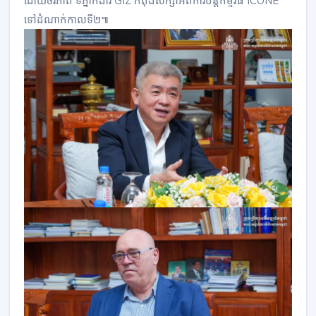
ដោយចីរភាព ទីភ្នាក់ងារ GIZ កំពុងសិក្សាអំពីការបន្តកម្មវិធី ICONE
ទៅដំណាក់កាលទី២៕