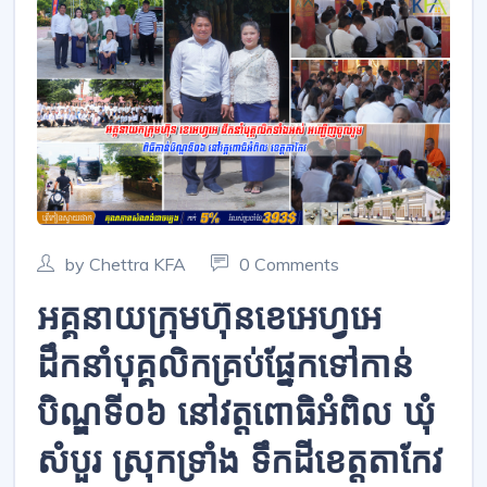
by Chettra KFA
0 Comments
អគ្គនាយក្រុមហ៊ុនខេអេហ្វអេ
ដឹកនាំបុគ្គលិកគ្រប់ផ្នែកទៅកាន់
បិណ្ឌទី០៦ នៅវត្តពោធិអំពិល ឃុំ
សំបួរ ស្រុកទ្រាំង ទឹកដីខេត្តតាកែវ