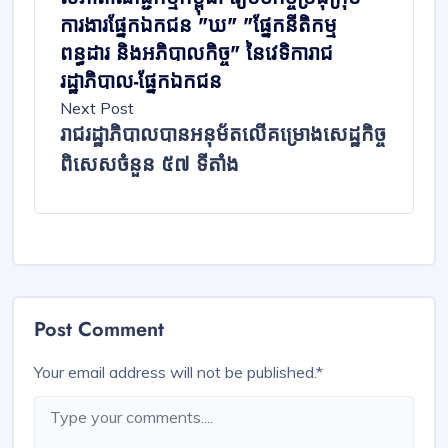
ការងារផ្នែកឯកជន "ឃ" "ផ្នែកនីតិកម្ម
ពន្ធដារ និងអភិបាលកិច្ច" នៃវេទិការាជ
រដ្ឋាភិបាល-ផ្នែកឯកជន
Next Post
រាជរដ្ឋាភិបាលបានអនុម័តលើគម្រោងសេដ្ឋកិច្ច
ពិសេសចំនួន ៥៧ ទីតាំង
Post Comment
Your email address will not be published.
*