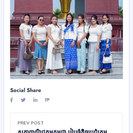
Social Share
PREV POST
សភាពាណិជ្ជកម្មកម្ពុជា រៀបចំកិច្ចប្រជុំក្រុម