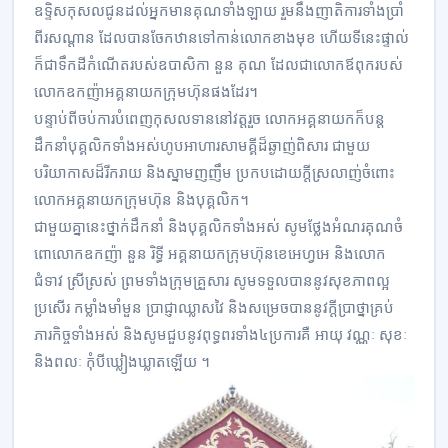
ឧទ្ទិសកុសលជូនដល់អ្នកមានគុណទាំងឡាយ រួមនឹងញាតិការទាំងប្រាំ
ពីរសណ្តាន ដែលបានចែកឋានទៅកាន់លោកខាងមុខ ហើយទីនេះផ្ទាល់
ក៏ជាទឹកដីកំណើតរបស់ឧបាសិកា នួន គុណ ដែលជាលោកឪពុករបស់
លោកឧកញ៉ាអគ្គនាយកក្រុមហ៊ុនផងដែរ។
បន្ទាប់ពីចប់ការបំពេញកុសលទាននៅវត្តរួច លោកអគ្គនាយកក៏បន្ត
ដឹកនាំបុគ្គលិកទាំងអស់ហូបអាហារសាមគ្គីដ៏ឆ្ងាញ់ពិសារ ជាមួយ
បរិយាកាសដ៏រីករាយ និងស្នាមញញឹម ប្រកបដោយក្តីស្រលាញ់ចំពោះ
លោកអគ្គនាយកក្រុមហ៊ុន និងបុគ្គលិក។
ជាមួយគ្នានេះថ្នាក់ដឹកនាំ និងបុគ្គលិកទាំងអស់ សូមថ្លែងអំណរគុណចំ
ពោលោកឧកញ៉ា នួន រិទ្ធី អគ្គនាយកក្រុមហ៊ុនខេអេហ្វអេ និងលោក
ជំទាវ ស្រីស្រស់ ព្រមទាំងក្រុមគ្រួសារ សូមទទួលបាននូវសុខភាពល្អ
ប្រសើរ កម្លាំងមាំមួន ប្រាជ្ញាឈ្លាសវៃ និងសម្រេចបាននូវក្តីប្រាថ្នាគ្រប់
ភារកិច្ចទាំងអស់ និងសូមជួបនូវពុទ្ធពរទាំង៤ប្រការគឺ អាយុ វណ្ណៈ សុខៈ
និងពលៈ កុំបីឃ្លៀងឃ្លាតឡើយ ។