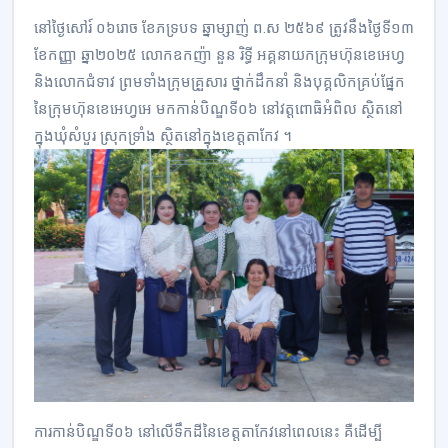
នៅថ្ងៃសៅរ៍ ០៦រោច ខែភទ្របទ ឆ្នាម្សាញ់ ព.ស ២៥៦៩ ត្រូវនឹងថ្ងៃទី១៣
ខែកញ្ញា ឆ្នា២០២៥ លោកឧកញ៉ា នួន រិទ្ធី អគ្គនាយកក្រុមហ៊ុនខេអេហ្វ
និងលោកជំទាវ ព្រមទាំងក្រុមគ្រួសារ ថ្នាក់ដឹកនាំ និងបុគ្គលិកគ្រប់ផ្នែក
នៃក្រុមហ៊ុនខេអេហ្វអេ មកកាន់បិណ្ឌទី០៦ នៅវត្តពោធិអំពិល ស្ថិតនៅ
ក្នុងឃុំសំបួរ ស្រុកទ្រាំង ស្ថិតនៅក្នុងខេត្តតាកែវ ។
ការកាន់បិណ្ឌទី០៦ នៅលើទឹកដីនៃខេត្តតាកែវនៅពេលនេះ គឺដើម្បី