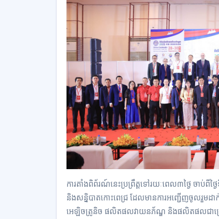
ការតាំងពិព័រណ៍នេះប្រព្រឹត្តទៅរយៈពេល៣ថ្ងៃ ចាប់ពីថ
និងសន្និបាតកោះពេជ្រ ដែលមានការអញ្ជើញចូលរួមដាក់
អេឡិចត្រូនិច ផលិតផលវាយនភ័ណ្ឌ និងផលិតផលជ