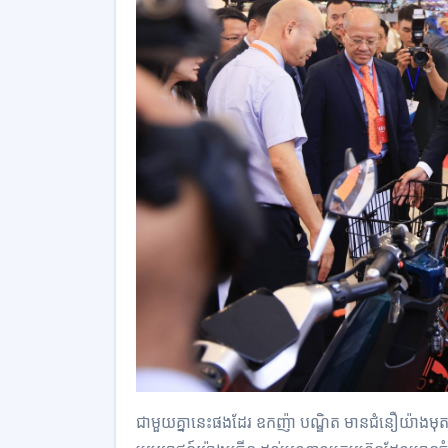
ជាមួយគ្នានេះផងដែរ ឧកញ៉ា បណ្ឌិត មានជំនឿយ៉ាងមុតម