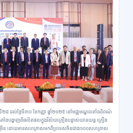
្ងៃទី២៨ ដល់ថ្ងៃទី៣០ ខែកញ្ញា ឆ្នាំ២០២៥ នៅមជ្ឈមណ្ឌលតាំងពិពណ៌
តាំងបង្ហាញពីផលិតផលក្នុងវិស័យគ្រឿងបន្លាស់យានយន្ត គ្រឿង
ាច្រើន ដោយមានសហគ្រាសមកពីប្រទេសចិនជាង១០០សហគ្រាស