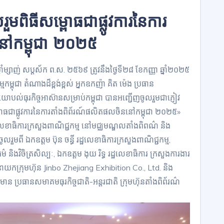
រួមពិធីសម្ពោធជាផ្លូវការនៃការ
នៅកម្ពុជា ២០២៥
ឆ្នាំម្សាញ់ សប្តស័ក ព.ស. ២៥៦៩ ត្រូវនឹងថ្ងៃទី២៨ ខែកញ្ញា ឆ្នាំ២០២៥
កម្ពុជា តំណាងដ៏ខ្ពង់ខ្ពស់ អ្នកឧកញ៉ា គិត ម៉េង ប្រធាន
រោះយោបល់ធុរកិច្ចអាស៊ានសម្រាប់កម្ពុជា បានអញ្ជើញចូលរួមជាភ្ញៀវ
«សម្ពោធជាផ្លូវការនៃការតាំងពិព័រណ៍ផលិតផលចិននៅកម្ពុជា ២០២៥»
ដ្ឋលេខាធិការក្រសួងពាណិជ្ជកម្ម នៅមជ្ឈមណ្ឌលតាំងពិពណ៌ និង
ួមពី ឯកឧត្ដម ប៊ុន ចន្ធី រដ្ឋលេខាធិការក្រសួងពាណិជ្ជកម្ម,
ម៌ និងវិចិត្រសិល្បៈ, ឯកឧត្តម ងុយ រិទ្ធ រដ្ឋលេខាធិការ ក្រសួងការងារ
នាយកក្រុមហ៊ុន Jinbo Zhejiang Exhibition Co., Ltd. និង
មាន ប្រធានសមាគមធុរកិច្ចជាតិ-អន្តរជាតិ ក្រុមហ៊ុនតាំងពិព័រណ៌