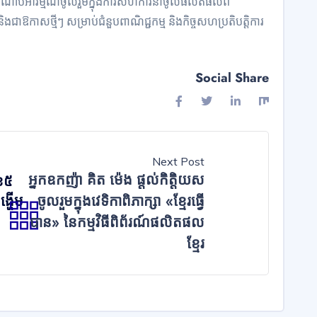
ំណាប់អារម្មណ៍ចូលរួមក្នុងការសហការនាំចូលផលិតផលពី
ឱកាសថ្មីៗ សម្រាប់ជំនួបពាណិជ្ជកម្ម និងកិច្ចសហប្រតិបត្តិការ
Social Share
Next Post
អ្នកឧកញ៉ា គិត ម៉េង ផ្តល់កិត្តិយស
ខ៥
ង្ហើម
ចូលរួមក្នុងវេទិកាពិភាក្សា «ខ្មែរធ្វើ
បាន» នៃកម្មវិធីពិព័រណ៍ផលិតផល
ខ្មែរ