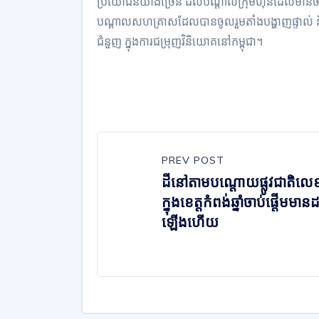
ប្រយោជន៍យ៉ាងច្រើន ដល់បណ្តាលក្រុមហ៊ុនដែលមានច
បណ្តាលសហគ្រាសដែលបានចូលរួមតាំងបង្ហាញផ្ទាល់ និងជា
ជំនួញ ក្នុងការជម្រុញវិនិយោគនៅកម្ពុជា។
PREV POST
ដីនៅតាមបណ្តោយផ្លូវជាតិលេ
ក្នុងខេត្តកំពង់ឆ្នាំចាប់ផ្តើមមានដ
ឡើងហើយ