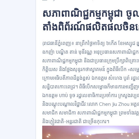
សភាពាណិជ្ជកម្មកម្ពុជា ចូល
តាំងពិព័រណ៍ផលិតផលចិន
(រាជធានីភ្នំពេញ)៖ នាព្រឹកថ្ងៃអាទិត្យ ៦កើត ខែអស្សុជ 
ឧកញ៉ា បណ្ឌិត តាន់ មុនីវណ្ណ អនុប្រធានសភាពាណិជ្ជកម្ម
សភាពាណិជ្ជកម្មកម្ពុជា និងជាប្រធានក្រុមប្រឹក្សាពិគ្
កិត្តិយស និងថ្លែងសុន្ទរកថាស្វាគមន៍ ក្នុងពិធីបើក 
ក្រោមអធិបតីភាពដ៏ខ្ពង់ខ្ពស់ ឯកឧត្ដម សំហេង បូរ៉ា រ
សន្និបាតកោះពេជ្រ។ ពិធីបើកសម្ពោធក៏មានការអញ្ជើញចូលរ
ឯកឧត្ដម ហាប់ ទូច​ រដ្ឋលេខាធិការប្រចាំការ ក្រសួងវប្បធ
និងបណ្តុះបណ្តាលវិជ្ជាជីវៈលោក Chen Jiu Zhou អគ្គ
សមាជិក សមាជិកា សភាពាណិជ្ជកម្មកម្ពុជា ព្រមទាំងវត្ត
និងភ្ញៀវជាតិ-អន្តរជាតិ ជាច្រើនកុះករ។