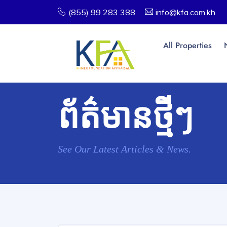
(855) 99 283 388
info@kfa.com.kh
All Properties
ព័ត៌មានថ្មីៗ
See Our Latest Articles & News.