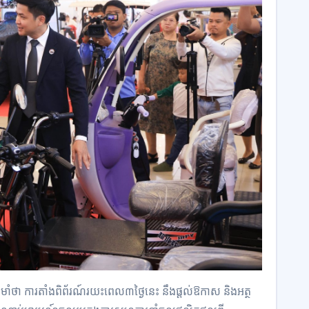
ាំថា ការតាំងពិព័រណ៍រយះពេល៣ថ្ងៃនេះ នឹងផ្តល់ឱកាស និងអត្ថ