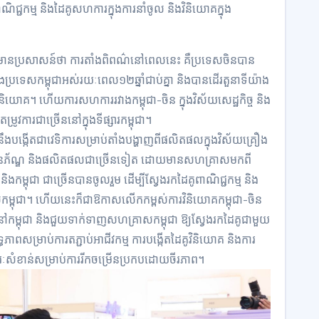
ាណិជ្ជកម្ម និងដៃគូសហការក្នុងការនាំចូល និងវិនិយោគក្នុង
ានមានប្រសាសន៍ថា ការតាំងពិពណ៌នៅពេលនេះ គឺប្រទេសចិនបាន
នុងប្រទេសកម្ពុជាអស់រយៈពេល១២ឆ្នាំជាប់គ្នា និងបានដើរតួនាទីយ៉ាង
ារវិនិយោគ។ ហើយការសហការរវាងកម្ពុជា-ចិន ក្នុងវិស័យសេដ្ឋកិច្ច និង
រូវការជាច្រើននៅក្នុងទីផ្សារកម្ពុជា។
នេះ នឹងបង្កើតជាវេទិការសម្រាប់តាំងបង្ហាញពីផលិតផលក្នុងវិស័យគ្រឿង
វាយនភ័ណ្ឌ និងផលិតផលជាច្រើនទៀត ដោយមានសហគ្រាសមកពី
ិងកម្ពុជា ជាច្រើនបានចូលរួម ដើម្បីស្វែងរកដៃគូពាណិជ្ជកម្ម និង
េសកម្ពុជា។ ហើយនេះក៏ជាឱកាសលើកកម្ពស់ការវិនិយោគកម្ពុជា-ចិន
ៅកម្ពុជា និងជួយទាក់ទាញសហគ្រាសកម្ពុជា ឱ្យស្វែងរកដៃគូជាមួយ
ភាពសម្រាប់ការតភ្ជាប់អាជីវកម្ម ការបង្កើតដៃគូវិនិយោគ និងការ
ៈសំខាន់សម្រាប់ការរីកចម្រើនប្រកបដោយចីរភាព។