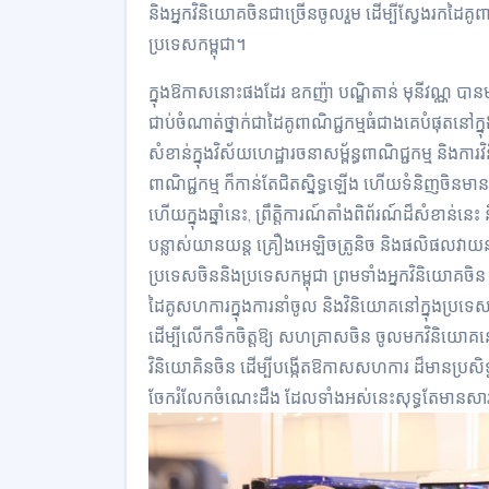
និងអ្នកវិនិយោគចិនជាច្រើនចូលរួម ដើម្បីស្វែងរកដៃគូព
ប្រទេសកម្ពុជា។
ក្នុងឱកាសនោះផងដែរ ឧកញ៉ា បណ្ឌិតាន់ មុនីវណ្ណ ប
ជាប់ចំណាត់ថ្នាក់ជាដៃគូពាណិជ្ជកម្មធំជាងគេបំផុតនៅក្
សំខាន់ក្នុងវិស័យហេដ្ឋារចនាសម្ព័ន្ធពាណិជ្ជកម្ម និងក
ពាណិជ្ជកម្ម ក៏កាន់តែជិតស្និទ្ធឡើង ហើយទំនិញចិនមានតម្
ហើយក្នុងឆ្នាំនេះ, ព្រឹត្តិការណ៍តាំងពិព័រណ៍ដ៏សំខាន់
បន្លាស់យានយន្ត គ្រឿងអេឡិចត្រូនិច និងផលិផល
ប្រទេសចិននិងប្រទេសកម្ពុជា ព្រមទាំងអ្នកវិនិយោគចិន ន
ដៃគូសហការក្នុងការនាំចូល និងវិនិយោគនៅក្នុងប្រទ
ដើម្បីលើកទឹកចិត្តឱ្យ សហគ្រាសចិន ចូលមកវិនិយោគន
វិនិយោគិនចិន ដើម្បីបង្កើតឱកាសសហការ ដ៏មានប្រសិទ្ធ
ចែករំលែកចំណេះដឹង ដែលទាំងអស់នេះសុទ្ធតែមានសារ