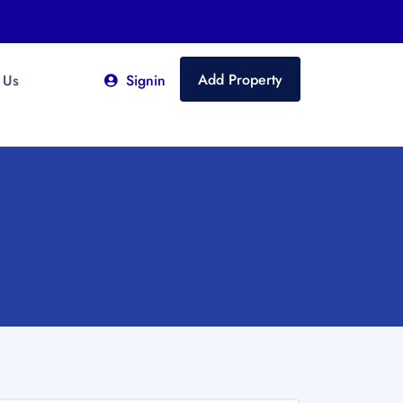
Add Property
 Us
Signin