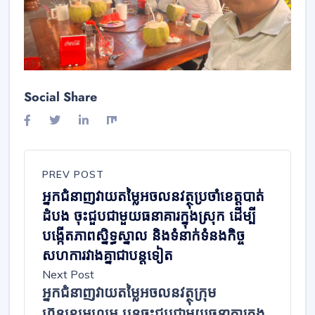
Social Share
PREV POST
អ្នកជំនាញវាយតម្លៃអចលនវត្ថុប្រចាំខេត្តបាត់
ដំបង ចុះជួបជាមួយធនាគារក្នុងស្រុក ដើម្បី
បង្កើតភាពស្និទ្ធស្នាល និងទំនាក់ទំនងកិច្ច
សហការវាងគ្នាជាបន្តទៀត
Next Post
អ្នកជំនាញវាយតម្លៃអចលនវត្ថុក្រុម
ហ៊ុនខេអេហ្វអេ បន្តចុះជួបជាមួយធនាគារក្នុង