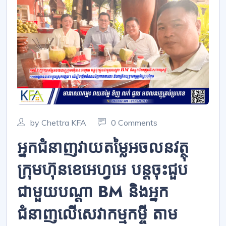
by Chettra KFA
0 Comments
អ្នកជំនាញវាយតម្លៃអចលនវត្ថុ
ក្រុមហ៊ុនខេអេហ្វអេ បន្តចុះជួប
ជាមួយបណ្តា BM និងអ្នក
ជំនាញលើសេវាកម្មកម្ចី តាម