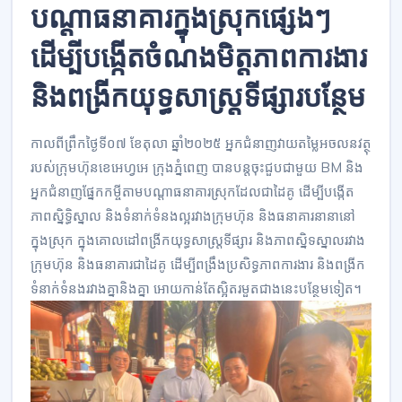
បណ្តាធនាគារក្នុងស្រុកផ្សេងៗ
ដើម្បីបង្កើតចំណងមិត្តភាពការងារ
និងពង្រីកយុទ្ធសាស្រ្តទីផ្សារបន្ថែម
កាលពីព្រឹកថ្ងៃទី០៧ ខែតុលា ឆ្នាំ២០២៥ អ្នកជំនាញវាយតម្លៃអចលនវត្ថុ
របស់ក្រុមហ៊ុនខេអេហ្វអេ ក្រុងភ្នំពេញ បានបន្តចុះជួបជាមួយ BM និង
អ្នកជំនាញផ្នែកកម្ចីតាមបណ្តាធនាគារស្រុកដែលជាដៃគូ ដើម្បីបង្កើត
ភាពស្និទ្ធិស្នាល និងទំនាក់ទំនងល្អរវាងក្រុមហ៊ុន និងធនាគារនានានៅ
ក្នុងស្រុក ក្នុងគោលដៅពង្រីកយុទ្ធសាស្រ្តទីផ្សារ និងភាពស្និទស្នាលរវាង
ក្រុមហ៊ុន និងធនាគារជាដៃគូ ដើម្បីពង្រឹងប្រសិទ្ធភាពការងារ និងពង្រីក
ទំនាក់ទំនងរវាងគ្នានិងគ្នា អោយកាន់តែស្អិតរមួតជាងនេះបន្ថែមទៀត។