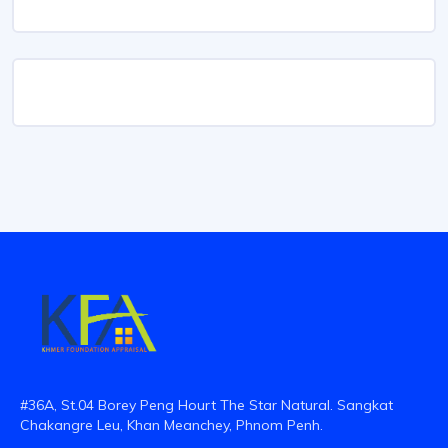
#36A, St.04 Borey Peng Hourt The Star Natural. Sangkat
Chakangre Leu, Khan Meanchey, Phnom Penh.