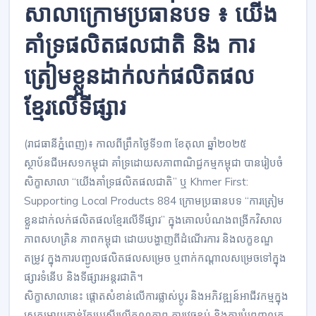
សាលាក្រោមប្រធានបទ ៖ យើង
គាំទ្រផលិតផលជាតិ និង ការ
ត្រៀមខ្លួនដាក់លក់ផលិតផល
ខ្មែរលើទីផ្សារ
(រាជធានីភ្នំពេញ)៖ កាលពីព្រឹកថ្ងៃទី១៣ ខែតុលា ឆ្នាំ២០២៥
ស្ថាប័នជីអេស១កម្ពុជា គាំទ្រដោយសភាពាណិជ្ជកម្មកម្ពុជា បានរៀបចំ
សិក្ខាសាលា “យើងគាំទ្រផលិតផលជាតិ” ឬ Khmer First:
Supporting Local Products 884 ក្រោមប្រធានបទ “ការត្រៀម
ខ្លួនដាក់លក់ផលិតផលខ្មែរលើទីផ្សារ” ក្នុងគោលបំណងពង្រីកវិសាល
ភាពសហគ្រិន ភាពកម្ពុជា ដោយបង្ហាញពីដំណើរការ និងលក្ខខណ្ឌ
តម្រូវ ក្នុងការបញ្ជូលផលិតផលសម្រេច ឬពាក់កណ្តាលសម្រេចទៅក្នុង
ផ្សារទំនើប និងទីផ្សារអន្តរជាតិ។
សិក្ខាសាលានេះ ផ្តោតសំខាន់លើការផ្លាស់ប្តូរ និងអភិវឌ្ឍន៍អាជីវកម្មក្នុង
ស្រុកអោយកាន់តែប្រសើរលើគុណភាព ការវេចខ្ចប់ និងការបំពេញលក្ខ