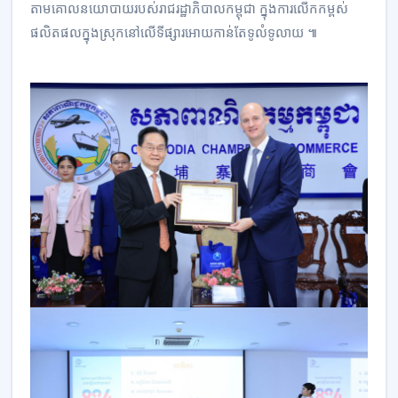
តាមគោលនយោបាយរបស់រាជរដ្ឋាភិបាលកម្ពុជា ក្នុងការលើកកម្ពស់
ផលិតផលក្នុងស្រុកនៅលើទីផ្សារអោយកាន់តែទូលំទូលាយ ៕