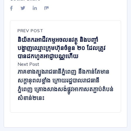
PREV POST
និយ័តករអាជីវកម្មអចលនវត្ថុ និងបញ្ចាំ
បង្ហាញឈ្មោះក្រុមហ៊ុនចំនួន ២០ ដែលត្រូវ
បានដកហូតអាជ្ញាបណ្ណហើយ
Next Post
ភាគខាងត្បូងរាជធានីភ្នំពេញ នឹងកាន់តែមាន
សក្តានុពលខ្លាំង ក្រោយរដ្ឋបាលរាជធានី
ភ្នំពេញ គ្រោងសាងសង់ផ្លូវអាកាសតភ្ជាប់តំបន់
សំខាន់២នេះ