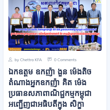
by Chettra KFA
0 Comments
ឯកឧត្តម ឧកញ៉ា ងួន ម៉េងតិច
តំណាងអ្នកឧកញ៉ា គិត ម៉េង
ប្រធានសភាពាណិជ្ជកម្មកម្ពុជា
អញ្ជើញជាអធិបតីក្នុង សិក្ខា