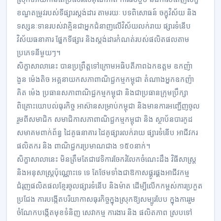
ខណ្ឌតម្រូវរបស់ទីផ្សារស្តង់ដារ តាមរយៈ បទពិសោធន៍ ចក្ខុវិស័យ និង
ទស្សនៈទានរបស់វាគ្មិនជាអ្នកជំនាញលើវិស័យលក់រាយ ផ្សារទំនើប
វិស័យធនាគារ ផ្នែកទីផ្សារ និងស្តង់ដារកំណត់របស់ផលិតផលតាម
ប្រភេទនីមួយៗ។
សិក្ខាសាលានេះ បានប្រព្រឹត្តទៅក្រោមអធិបតីភាពឯកឧត្តម ឧកញ៉ា
ងួន ម៉េងតិច អគ្គនាយកសភាពាណិជ្ជកម្មកម្ពុជា តំណាងអ្នកឧកញ៉ា
គិត ម៉េង ប្រធានសភាពាណិជ្ជកម្មកម្ពុជា និងជាប្រធានក្រុមប្រឹក្សា
ពិគ្រោះយោបល់ធុរកិច្ច អាស៊ានសម្រាប់កម្ពុជា និងមានការអញ្ជើញចូល
រួមពីសមាជិក សមាជិកាសភាពាណិជ្ជកម្មកម្ពុជា និង ស្ថាប័នបារកូដ
សមាគមពាក់ព័ន្ធ ដៃគូធនាគារ ដៃគូផ្សារលក់រាយ ផ្សារទំនើប អាជីវករ
ផលិតករ និង ពាណិជ្ជករប្រមាណជាង ១៥០នាក់។
សិក្ខាសាលានេះ មិនត្រឹមតែជាវេទិការចែករំលែកចំណេះដឹង វិធីសាស្ត្រ
និងអនុសាស្ត្រប៉ុណ្ណោះទេ ទេ តែថែមទាំងជាឱកាសផ្គូរផ្គងអាជីវកម្ម
ជំរុញផលិតផលខ្មែរចូលផ្សារទំនើប និងម៉ាត ដើម្បីលើកកម្ពស់ការប្រកួត
ប្រជែង ការបង្កើតបរិយាកាសធុរកិច្ចក្នុងស្រុកឱ្យសម្បូរបែប ក្នុងការរួម
ចំណែកបង្កើតមុខទំនិញ សេវាកម្ម ការងារ និង ផលិតភាព ស្របទៅ