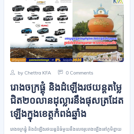
by Chettra KFA
0 Comments
រោងចក្រផ្គុំ និងដំឡើងរថយន្តតម្លៃ
ជិត២០លានដុល្លារនឹងផុសត្រដែត
ឡើងក្នុងខេត្តកំពង់ឆ្នាំង
រោងចក្រផ្គុំ និងដំឡើងរថយន្តដ៏ធំមួយនឹងលេចរូបរាងឡើងនៅភូមិខ្នាយ