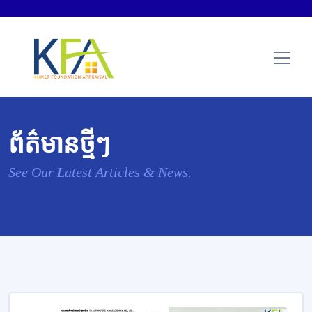
ព័ត៌មានថ្មីៗ
See Our Latest Articles & News.