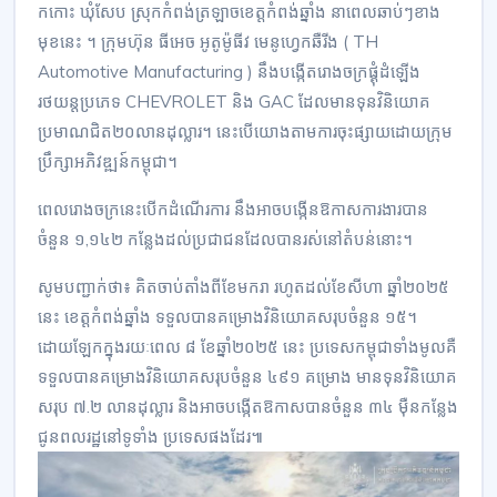
កកោះ ឃុំសែប ស្រុកកំពង់ត្រឡាចខេត្តកំពង់ឆ្នាំង នាពេលឆាប់ៗខាង
មុខនេះ ។ ក្រុមហ៊ុន ធីអេច អូតូម៉ូធីវ មេនូហ្វេកឆឺរីង ( TH
Automotive Manufacturing ) នឹងបង្កើតរោងចក្រផ្គុំដំឡើង
រថយន្តប្រភេទ CHEVROLET និង GAC ដែលមានទុនវិនិយោគ
ប្រមាណជិត២០លានដុល្លារ។ នេះបើយោងតាមការចុះផ្សាយដោយក្រុម
ប្រឹក្សាអភិវឌ្ឍន៍កម្ពុជា។
ពេលរោងចក្រនេះបើកដំណើរការ នឹងអាចបង្កើនឱកាសការងារបាន
ចំនួន ១,១៤២ កន្លែងដល់ប្រជាជនដែលបានរស់នៅតំបន់នោះ។
សូមបញ្ជាក់ថា៖ គិតចាប់តាំងពីខែមករា រហូតដល់ខែសីហា ឆ្នាំ២០២៥
នេះ ខេត្តកំពង់ឆ្នាំង ទទួលបានគម្រោងវិនិយោគសរុបចំនួន ១៥។
ដោយឡែកក្នុងរយៈពេល ៨ ខែឆ្នាំ២០២៥ នេះ ប្រទេសកម្ពុជាទាំងមូលគឺ
ទទួលបានគម្រោងវិនិយោគសរុបចំនួន ៤៩១ គម្រោង មានទុនវិនិយោគ
សរុប ៧.២ លានដុល្លារ និងអាចបង្កើតឱកាសបានចំនួន ៣៤ ម៉ឺនកន្លែង
ជូនពលរដ្ឋនៅទូទាំង ប្រទេសផងដែរ៕