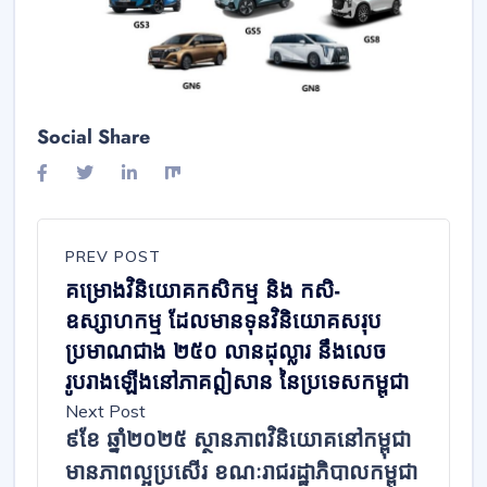
Social Share
PREV POST
គម្រោងវិនិយោគកសិកម្ម និង កសិ-
ឧស្សាហកម្ម ដែលមានទុនវិនិយោគសរុប
ប្រមាណជាង ២៥០ លានដុល្លារ នឹងលេច
រូបរាងឡើងនៅភាគឦសាន នៃប្រទេសកម្ពុជា
Next Post
៩ខែ ឆ្នាំ២០២៥ ស្ថានភាពវិនិយោគនៅកម្ពុជា
មានភាពល្អប្រសើរ ខណៈរាជរដ្ឋាភិបាលកម្ពុជា