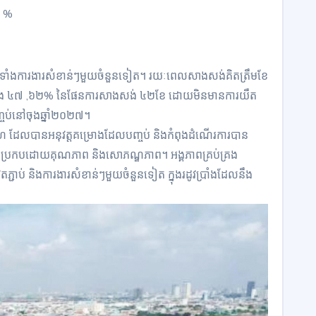
៣ %
្រមទាំងការងារសំខាន់ៗមួយចំនួនទៀត។ រយៈពេលសាងសង់គិតត្រឹមខែ
នឹង ៤៧ ,៦២% នៃផែនការសាងសង់ ៤២ខែ ដោយមិនមានការយឺត
្ចប់នៅចុងឆ្នាំ២០២៧។
ងហៃ ដែលបានអនុវត្តគម្រោងដែលបញ្ចប់ និងកំពុងដំណើរការបាន
ទេសប្រកបដោយគុណភាព និងសោភណ្ឌភាព។ អង្គភាពគ្រប់គ្រង
តភ្ជាប់ និងការងារសំខាន់ៗមួយចំនួនទៀត ក្នុងរដូវប្រាំងដែលនឹង