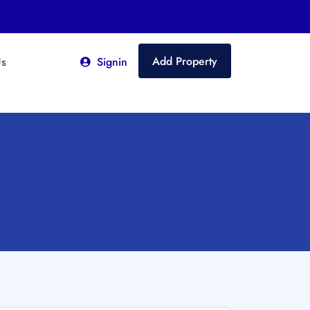
Add Property
Us
Signin