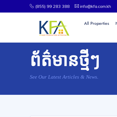
(855) 99 283 388
info@kfa.com.kh
All Properties
ព័ត៌មានថ្មីៗ
See Our Latest Articles & News.