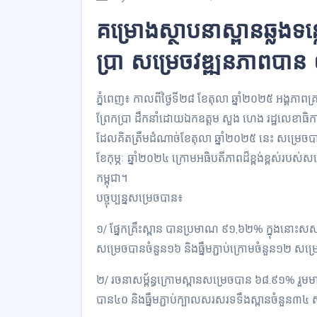
គម្រោងស្ថាបនាស្ពានឆ្លងទន្
ប្រា សម្រេចវឌ្ឍនភាពប
ភ្នំពេញ៖ កាលពីថ្ងៃទី២៨ ខែតុលា ឆ្នាំ២០២៥ អង្គភាពគ
ព្រែកប្រា ដឹកនាំដោយឯកឧត្តម សួង ហេង រដ្ឋលេខាធិក
ដែលគិតត្រឹមដំណាច់ខែតុលា ឆ្នាំ២០២៥ នេះ សម្រេច
ខែកុម្ភៈ ឆ្នាំ២០២៤ ក្រោមអធិបតីភាពដ៏ខ្ពង់ខ្ពស់របស់ស
កម្ពុជា។
បច្ចុប្បន្នសម្រេចបាន៖
១/ ផ្នែកគ្រឹះស្ពាន បានប្រមាណ ៩១,៦២% ក្នុងនោះ
សម្រេចបានចំនួន១៦ និងធ្នឹមភ្ជាប់ក្រោមចំនួន១២ ស
២/ រចនាសម្ព័ន្ធក្រោមស្ពានសម្រេចបាន ៦៨.៩១% 
បាន៤០ និងធ្នឹមភ្ជាប់ក្បាលសរសរទទឹងស្ពានចំនួន៣៤ 