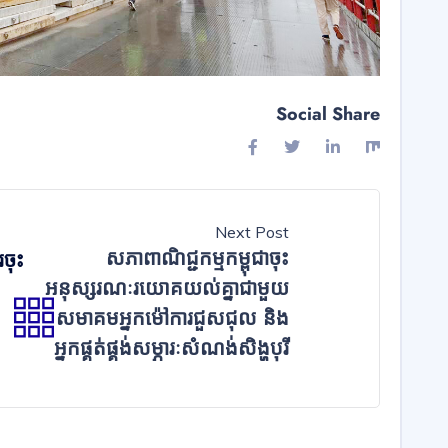
Social Share
Next Post
សភាពាណិជ្ជកម្មកម្ពុជាចុះ
រចុះ
អនុស្សរណៈរយោគយល់គ្នាជាមួយ
សមាគមអ្នកម៉ៅការជួសជុល និង
អ្នកផ្គត់ផ្គង់សម្ភារៈសំណង់សិង្ហបុរី