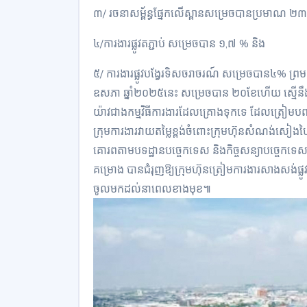
៣/ រចនាសម្ព័ន្ធផ្នែកលើស្ពានសម្រេចបានប្រមាណ ២
៤/ការងារផ្លូវតភ្ជាប់ សម្រេចបាន ១,៧ % និង
៥/ ការងារផ្លូវបង្វែរទិសចរាចរណ៍ សម្រេចបាន៤% ព
ឧសភា ឆ្នាំ២០២៥នេះ សម្រេចបាន ២០ខែហើយ ស្មើ
យ៉ាវជាងកម្មវិធីការងារដែលគ្រោងទុកទេ ដែលត្រៀមបញ
ក្រុមការងារវាយតម្លៃខ្ពង់ចំពោះក្រុមហ៊ុនសំណង់សៀ
គោរពតាមបទដ្ឋានបច្ចេកទេស និងកិច្ចសន្យាបច្ចេក
គម្រោង បានជំរុញឱ្យក្រុមហ៊ុនត្រៀមការងារសាងសង់ផ្លូវ
ចូលមកដល់នាពេលខាងមុខ៕