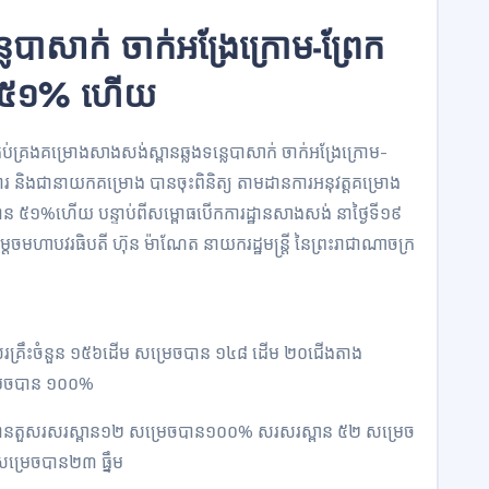
លេបាសាក់ ចាក់អង្រែក្រោម-ព្រែក
ាន ៥១% ហើយ
្រប់គ្រងគម្រោងសាងសង់ស្ពានឆ្លងទន្លេបាសាក់ ចាក់អង្រែក្រោម-
ារ និងជានាយកគម្រោង បានចុះពិនិត្យ តាមដានការអនុវត្តគម្រោង
បាន ៥១%ហើយ បន្ទាប់ពីសម្ពោធបើកការដ្ឋានសាងសង់ នាថ្ងៃទី១៩
ម្តេចមហាបវរធិបតី ហ៊ុន ម៉ាណែត នាយករដ្ឋមន្ត្រី នៃព្រះរាជាណាចក្រ
សសរគ្រឹះចំនួន ១៥៦ដើម សម្រេចបាន ១៤៨ ដើម ២០ជើងតាង
ម្រេចបាន ១០០%
រួមមានតួសរសរស្ពាន១២ សម្រេចបាន១០០% សរសរស្ពាន ៥២ សម្រេច
សម្រេចបាន២៣ ធ្នឹម