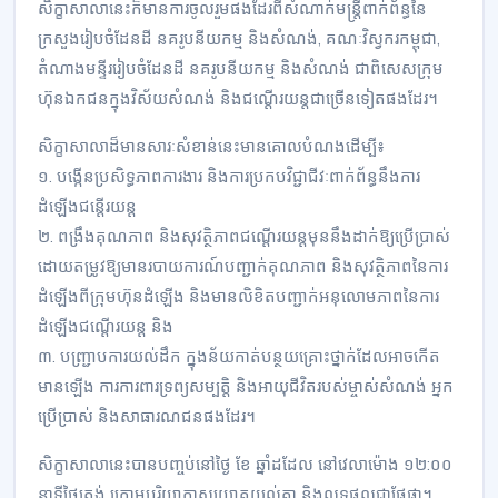
សិក្ខាសាលានេះក៏មានការចូលរួមផងដែរពីសំណាក់មន្ត្រីពាក់ព័ន្ធនៃ
ក្រសួងរៀបចំដែនដី នគរូបនីយកម្ម និងសំណង់, គណៈវិស្វករកម្ពុជា,
តំណាងមន្ទីររៀបចំដែនដី នគរូបនីយកម្ម និងសំណង់ ជាពិសេសក្រុម
ហ៊ុនឯកជនក្នុងវិស័យសំណង់ និងជណ្តើរយន្តជាច្រើនទៀតផងដែរ។
សិក្ខាសាលាដ៏មានសារៈសំខាន់នេះមានគោលបំណងដើម្បី៖
១. បង្កើនប្រសិទ្ធភាពការងារ និងការប្រកបវិជ្ជាជីវៈពាក់ព័ន្ធនឹងការ
ដំឡើងជន្តើរយន្ត
២. ពង្រឹងគុណភាព និងសុវត្ថិភាពជណ្តើរយន្តមុននឹងដាក់ឱ្យប្រើប្រាស់
ដោយតម្រូវឱ្យមានរបាយការណ៍បញ្ជាក់គុណភាព និងសុវត្ថិភាពនៃការ
ដំឡើងពីក្រុមហ៊ុនដំឡើង និងមានលិខិតបញ្ជាក់អនុលោមភាពនៃការ
ដំឡើងជណ្តើរយន្ត និង
៣. បញ្ជ្រាបការយល់ដឹក ក្នុងន័យកាត់បន្ថយគ្រោះថ្នាក់ដែលអាចកើត
មានឡើង ការការពារទ្រព្យសម្បត្តិ និងអាយុជីវិតរបស់ម្ចាស់សំណង់ អ្នក
ប្រើប្រាស់ និងសាធារណជនផងដែរ។
សិក្ខាសាលានេះបានបញ្ចប់នៅថ្ងៃ ខែ ឆ្នាំដដែល នៅវេលាម៉ោង ១២:០០
នាទីថ្ងៃត្រង់ ក្រោមបរិយាកាសយោគយល់គ្នា និងលទ្ធផលជាផ្លែផ្កា។