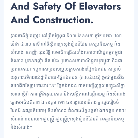
And Safety Of Elevators
And Construction.
(រាជធានីភ្នំពេញ)៖ នៅព្រឹកថ្ងៃពុធ ទី១៣ ខែឧសភា ឆ្នាំ២០២៦ វេលា
ម៉ោង ៨:៣០ នាទី នៅទីស្តីការក្រសួងរៀបចំដែន នគរូបនីយកម្ម និង
សំណង់, ឧកញ៉ា នួន រិទ្ធី សមាជិកជ្រើសតាំងសភាពាណិជ្ជកម្មកម្ពុជា
តំណាង អ្នកឧកញ៉ា គិត ម៉េង ប្រធានសភាពាណិជ្ជកម្មកម្ពុជា និងជា
ប្រធានគណៈកម្មការសម្របសម្រួលក្រុមការងារផ្នែកឯកជន សម្រាប់
យន្តការវេទិការាជរដ្ឋាភិបាល-ផ្នែកឯកជន (គ.ស.ឯ.រ.ជ) រួមជាមួយនឹង
សមាជិកនៃក្រុមការងារ “ឌ” ផ្នែកឯកជន បានអញ្ជើញចូលរួមក្នុងសិក្ខា
សាលាស្តីពី ការពង្រឹងគុណភាព និងសុវត្តិភាពជណ្តើរយន្ត និងសំណង់
ក្រោមអធិបតីភាព ឯកឧត្តម ទេព ធន រដ្ឋលេខាធិការ ក្រសួងរៀបចំ
ដែនដី នគរូបនីយកម្ម និងសំណង់ តំណាងដ៏ខ្ពង់ខ្ពស់ ឯកឧត្តម សាយ
សំអាល់ ឧបនាយករដ្ឋមន្ត្រី រដ្ឋមន្ត្រីក្រសួងរៀបចំដែនដី នគរូបនីយកម្ម
និងសំណង់។