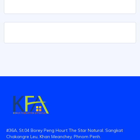
#36A, St.04 Borey Peng Hourt The Star Natural. Sangkat
Chakangre Leu, Khan Meanchey, Phnom Penh.