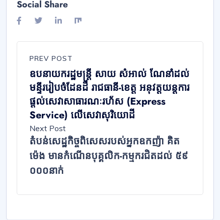
Social Share
PREV POST
ឧបនាយករដ្ឋមន្ដ្រី សាយ សំអាល់ ណែនាំដល់
មន្ទីររៀបចំដែនដី រាជធានី-ខេត្ត អនុវត្តយន្តការ
ផ្តល់សេវាសាធារណៈរហ័ស (Express
Service) លើសេវាសុរិយោដី
Next Post
តំបន់សេដ្ឋកិច្ចពិសេសរបស់អ្នកឧកញ៉ា គិត
ម៉េង មានកំណើនបុគ្គលិក-កម្មករជិតដល់ ៥៩
០០០នាក់