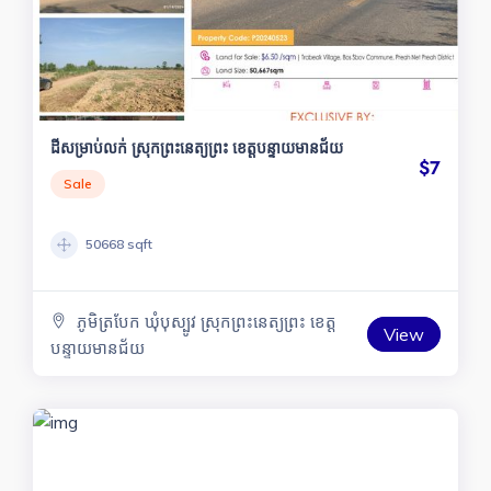
ដីសម្រាប់លក់ ស្រុកព្រះនេត្យព្រះ ខេត្តបន្ទាយមានជ័យ
$7
Sale
50668 sqft
ភូមិត្របែក ឃុំបុស្បូវ ស្រុកព្រះនេត្យព្រះ ខេត្ត
View
បន្ទាយមានជ័យ