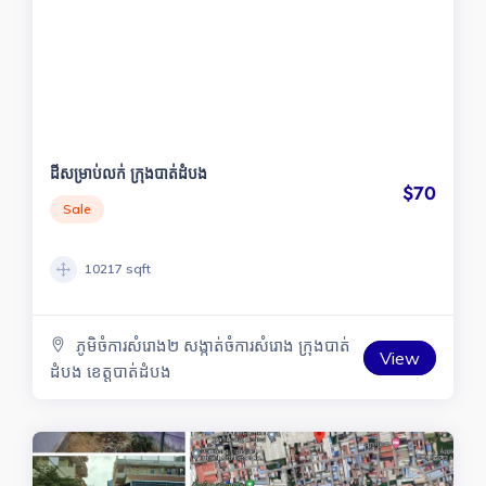
ដីសម្រាប់លក់ ក្រុងបាត់ដំបង
$70
Sale
10217 sqft
ភូមិចំការសំរោង២ សង្កាត់ចំការសំរោង ក្រុងបាត់
View
ដំបង ខេត្តបាត់ដំបង