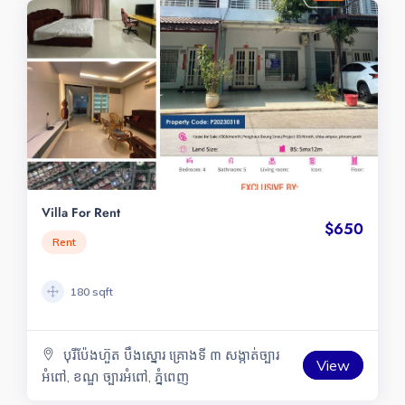
Villa For Rent
$650
Rent
180 sqft
បុរីប៉ែងហ៊ួត បឹងស្នោរ គ្រោងទី ៣ សង្កាត់ច្បារ
View
អំពៅ, ខណ្ឌ ច្បារអំពៅ, ភ្នំពេញ