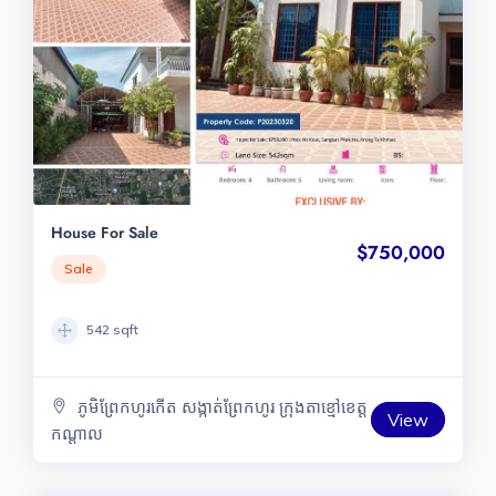
House For Sale
$750,000
Sale
542 sqft
ភូមិព្រែកហូរកើត សង្កាត់ព្រែកហូរ ក្រុងតាខ្មៅខេត្ត
View
កណ្ដាល