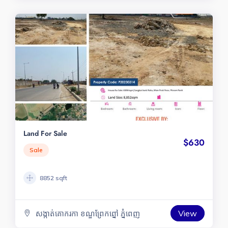
Land For Sale
$630
Sale
8852 sqft
View
សង្កាត់គោករកា ខណ្ឌព្រែកព្នៅ ភ្នំពេញ