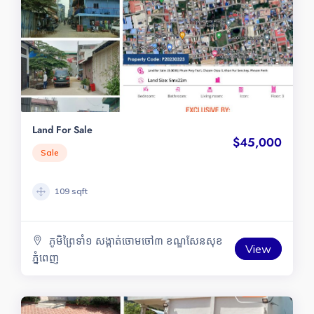
Land For Sale
$45,000
Sale
109 sqft
ភូមិព្រៃទាំ១ សង្កាត់ចោមចៅ៣ ខណ្ឌសែនសុខ
View
ភ្នំពេញ