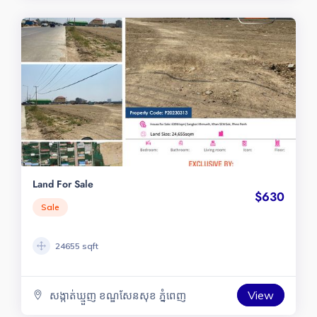
Land For Sale
$630
Sale
24655 sqft
View
សង្កាត់ឃ្មួញ ខណ្ឌសែនសុខ ភ្នំពេញ