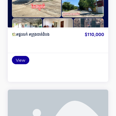
$110,000
#ផ្ទះលក់ #ក្រុងបាត់ដំបង
View