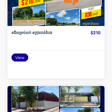
$210
#ដីសម្រាប់លក់ #ក្រុងបាត់ដំបង
View