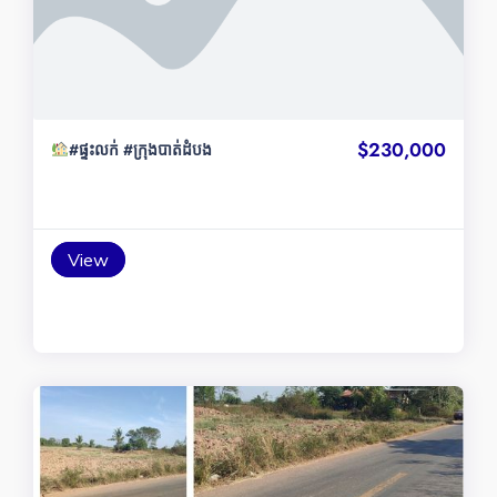
$230,000
#ផ្ទះលក់ #ក្រុងបាត់ដំបង
View