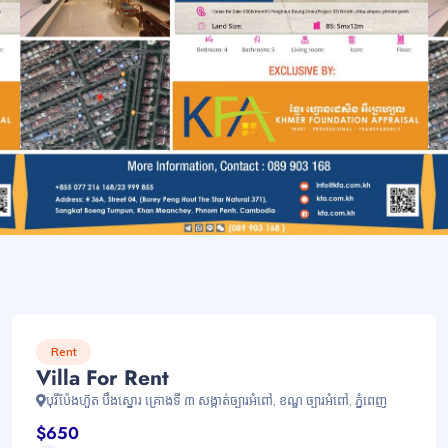
Rent
Villa For Rent
បុរីប៉ែងហ៊ួត បឹងស្នោរ គ្រោងទី ៣ សង្កាត់ច្បារអំពៅ, ខណ្ឌ ច្បារអំពៅ, ភ្នំពេញ
$650