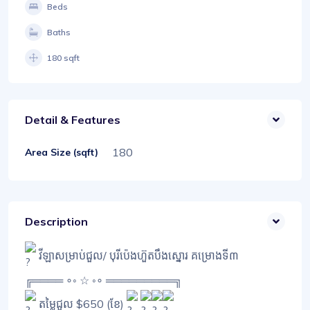
Beds
Baths
180 sqft
Detail & Features
180
Area Size (sqft)
Description
វីឡាសម្រាប់ជួល/ បុរីប៉េងហ៊ួតបឹងស្នោរ គម្រោងទី៣
╔════ ∘◦ ☆ ◦∘ ═════════╗
តម្លៃជួល $650 (ខែ)