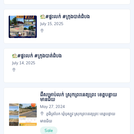
#ផ្ទះលក់ #ក្រុងបាត់ដំបង
July 15, 2025
#ផ្ទះលក់ #ក្រុងបាត់ដំបង
July 14, 2025
ដីសម្រាប់លក់ ស្រុកព្រះនេត្យព្រះ ខេត្តបន្ទាយ
មានជ័យ
May 27, 2024
ភូមិត្របែក ឃុំបុស្បូវ ស្រុកព្រះនេត្យព្រះ ខេត្តបន្ទាយ
មានជ័យ
Sale