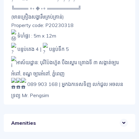
╚════ ∘◦ ❉ ◦∘ ═════════╝
(មានគ្រឿងសង្ហារឹមគ្រប់គ្រាន់)
Property code: P20230318
ទំហំផ្ទះ : 5m x 12m
បន្ទប់គេង 4 |
បន្ទប់ទឹក 5
អាស័យដ្ឋាន: បុរីប៉ែងហ៊ួត បឹងស្នោរ គ្រោងទី ៣ សង្កាត់ច្បារ
អំពៅ, ខណ្ឌ ច្បារអំពៅ, ភ្នំពេញ
089 903 168 | អ្នកឯកទេសទិញ លក់ជួល អចលន
ទ្រព្យ Mr. Pengsim
Amenities