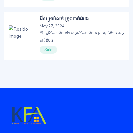
ដីសម្រាប់លក់ ក្រុងបាត់ដំបង
May 27, 2024
ភូមិចំការសំរោង២ សង្កាត់ចំការសំរោង ក្រុងបាត់ដំបង ខេត្ត
បាត់ដំបង
Sale