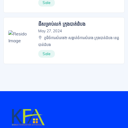
Sale
ដីសម្រាប់លក់ ក្រុងបាត់ដំបង
May 27, 2024
ភូមិចំការសំរោង២ សង្កាត់ចំការសំរោង ក្រុងបាត់ដំបង ខេត្ត
បាត់ដំបង
Sale