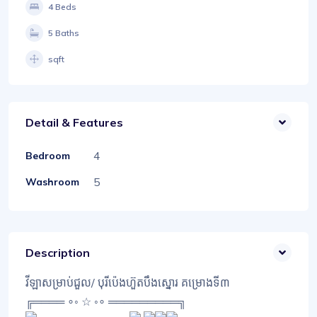
4 Beds
5 Baths
sqft
Detail & Features
4
Bedroom
5
Washroom
Description
វីឡាសម្រាប់ជួល/ បុរីប៉េងហ៊ួតបឹងស្នោរ គម្រោងទី៣
╔════ ∘◦ ☆ ◦∘ ═════════╗