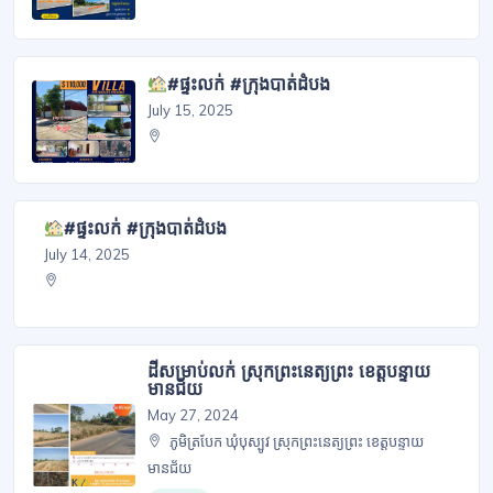
#ផ្ទះលក់ #ក្រុងបាត់ដំបង
July 15, 2025
#ផ្ទះលក់ #ក្រុងបាត់ដំបង
July 14, 2025
ដីសម្រាប់លក់ ស្រុកព្រះនេត្យព្រះ ខេត្តបន្ទាយ
មានជ័យ
May 27, 2024
ភូមិត្របែក ឃុំបុស្បូវ ស្រុកព្រះនេត្យព្រះ ខេត្តបន្ទាយ
មានជ័យ