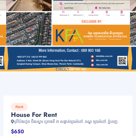
Rent
House For Rent
បុរីប៉ែងហ៊ួត បឹងស្នោរ គ្រោងទី ៣ សង្កាត់ច្បារអំពៅ, ខណ្ឌ ច្បារអំពៅ, ភ្នំពេញ
$650