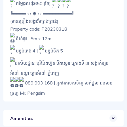
តម្លៃជួល $650 (ខែ)
╚════ ∘◦ ❉ ◦∘ ═════════╝
(មានគ្រឿងសង្ហារឹមគ្រប់គ្រាន់)
Property code: P20230318
ទំហំផ្ទះ : 5m x 12m
បន្ទប់គេង 4 |
បន្ទប់ទឹក 5
អាស័យដ្ឋាន: បុរីប៉ែងហ៊ួត បឹងស្នោរ គ្រោងទី ៣ សង្កាត់ច្បារ
អំពៅ, ខណ្ឌ ច្បារអំពៅ, ភ្នំពេញ
089 903 168 | អ្នកឯកទេសទិញ លក់ជួល អចលន
ទ្រព្យ Mr. Pengsim
Amenities