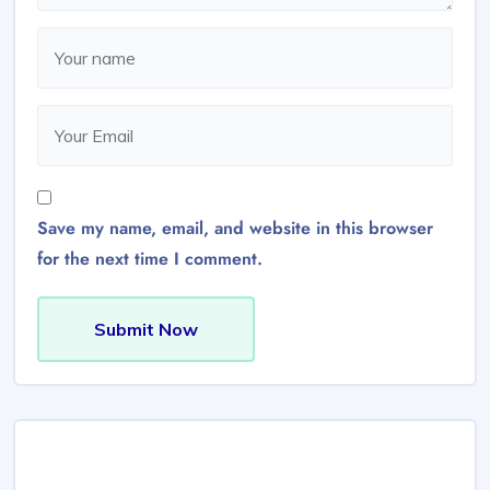
Save my name, email, and website in this browser
for the next time I comment.
Submit Now