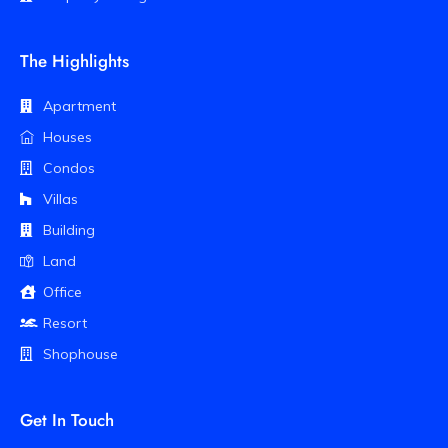
The Highlights
Apartment
Houses
Condos
Villas
Building
Land
Office
Resort
Shophouse
Get In Touch