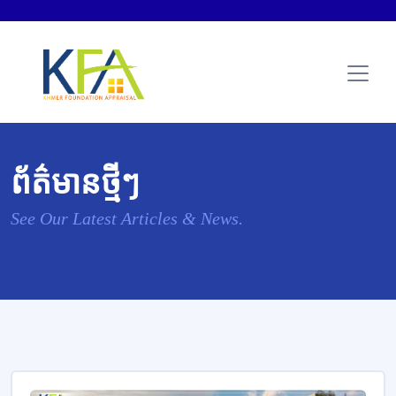
ព័ត៌មានថ្មីៗ
See Our Latest Articles & News.