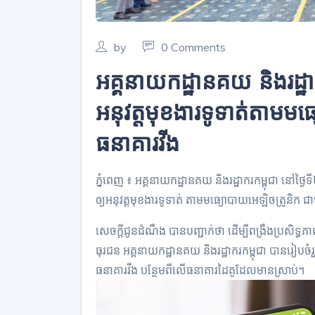
by
0 Comments
អគ្គនាយកដ្ឋានគយ និងរដ្ឋា
អនុវត្តមុខងារទូទាត់តាមម
ធនាគារវីង
ភ្នំពេញ ៖ អគ្គនាយកដ្ឋានគយ និងរដ្ឋាករកម្ពុជា នៅថ្ងៃ
ឲ្យអនុវត្តមុខងារទូទាត់ តាមមធ្យោបាយអេឡិចត្រូនិក 
សេចក្ដីជូនដំណឹង បានបញ្ជាក់ថា ដើម្បីពង្រឹងប្រសិទ្
ធុរជន អគ្គនាយកដ្ឋានគយ និងរដ្ឋាករកម្ពុជា បានរៀបច
ធនាគារវីង បន្ថែមពីលើធនាគារដៃគូដែលមានស្រាប់។