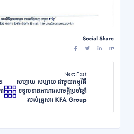
Social Share
Next Post
សប្បាយ សប្បាយ ជាមួយកម្មវិធី
ិត
ការ
ទទួលទានអាហារសាមគ្គីប្រចាំឆ្នាំ
របស់គ្រួសារ KFA Group