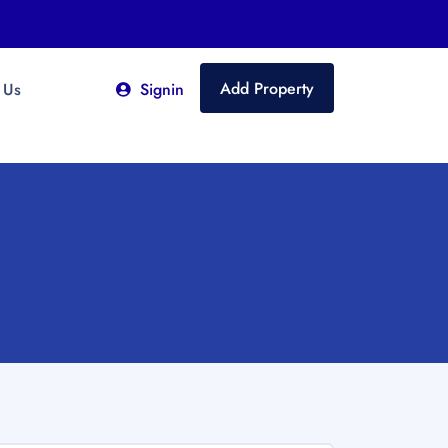
Add Property
 Us
Signin