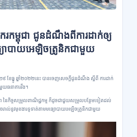
ករកម្ពុជា ជូនដំណឹងពីការដាក់ឲ្យ
ធ្យោបាយអេឡិចត្រូនិកជាមួយ
ទី២៩ ខែធ្នូ ឆ្នាំ២០២២នេះ បានចេញសេចក្តីជូនដំណឹង ស្តីពី ការដាក់
ជាមួយធនាគារវីង។
ធភាព នៃកិច្ចសម្រួលពាណិជ្ជកម្ម ក៏ដូចជាជួយសម្រួលបន្ថែមទៀតដល់
ំរួចរាល់នូវមុខងារទូទាត់តាមមធ្យោបាយអេឡិចត្រូនិកជាមួយ