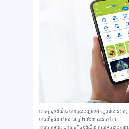
សេចក្ដីជូនដំណឹង បានគូសបញ្ជាក់ថា «ក្នុងន័យនេះ អគ្គ
ចាប់ពីថ្ងៃទី០១ ខែមករា ឆ្នាំ២០២៣ នេះតទៅ»។
ខាងក្រោមនេះ ជាសេចក្ដីជូនដំណឹង របស់អគ្គនាយកដ្ឋាន