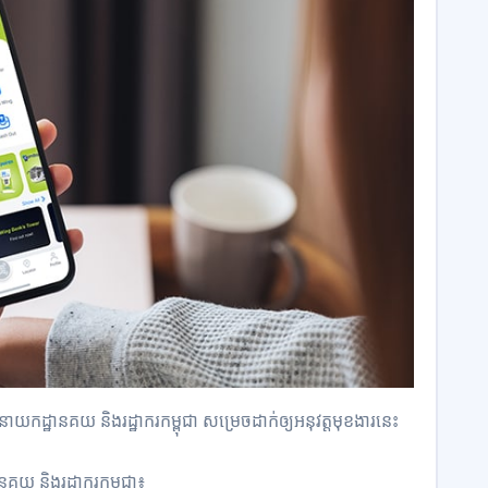
នាយកដ្ឋានគយ និងរដ្ឋាករកម្ពុជា សម្រេចដាក់ឲ្យអនុវត្តមុខងារនេះ
គយ និងរដ្ឋាករកម្ពុជា៖