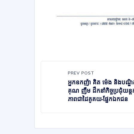
PREV POST
អ្នកឧកញ៉ា គិត ម៉េង និងបណ្ឌ
គុណ ញឹម ដឹកនាំកិច្ចប្រជុំយន្ត
ភាពជាដៃគូគយ-ផ្នែកឯកជន