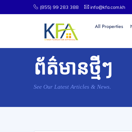
(855) 99 283 388
info@kfa.com.kh
All Properties
ព័ត៌មានថ្មីៗ
See Our Latest Articles & News.