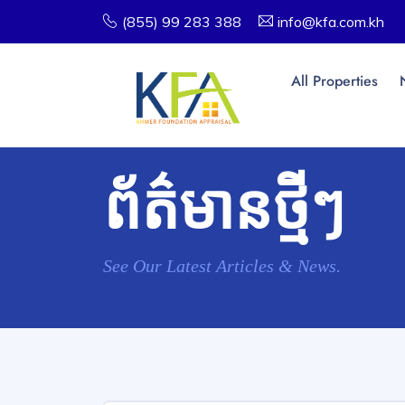
(855) 99 283 388
info@kfa.com.kh
All Properties
ព័ត៌មានថ្មីៗ
See Our Latest Articles & News.