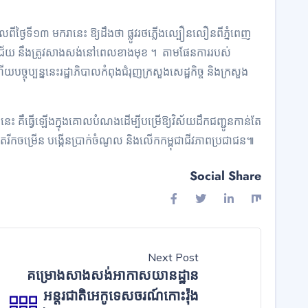
លពីថ្ងៃទី១៣ មករានេះ ឱ្យដឹងថា ផ្លូវរថភ្លើងល្បឿនលឿនពីភ្នំពេញ
យមានជ័យ នឹងត្រូវសាងសង់នៅពេលខាងមុខ ។ តាមផែនការរបស់
យបច្ចុប្បន្ននេះរដ្ឋាភិបាលកំពុងជំរុញក្រសួងសេដ្ឋកិច្ច និងក្រសួង
នេះ គឺធ្វើឡើងក្នុងគោលបំណងដើម្បីបម្រើឱ្យវិស័យដឹកជញ្ជូនកាន់តែ
ន់តែរីកចម្រើន បង្កើនប្រាក់ចំណូល និងលើកកម្ពុជាជីវភាពប្រជាជន៕
Social Share
Next Post
គម្រោងសាងសង់អាកាសយានដ្ឋាន
អន្តរជាតិអេកូទេសចរណ៍កោះរ៉ុង