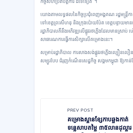
កិច្ចសហប្រតិបត្តិការ ដ៏ទៃទៀត ។
យោងតាមលទ្ធផលនៃកិច្ចប្រជុំពេញអង្គគណៈរដ្ឋមន្រ្តីកា
ទៅខេត្តព្រះសីហនុ និងក្រុងប៉ោយប៉ែត ខេត្តបន្ទា
រដ្ឋាភិបាលគឺនឹងអភិវឌ្ឍលើផ្លូវរថភ្លើងដែលមានស្រាប់ ហើ
សាធារណការធ្វើការសិក្សាលើគម្រោងនេះ។
សម្រាប់រដ្ឋាភិបាល ការសាងសង់ផ្លូវរថភ្លើងល្បឿនលឿន
សម្បូរបែប ជំរុញកំណើនសេដ្ឋកិច្ច សង្គមកម្ពុជា ឱ្យកា
PREV POST
គម្រោងស្ពានខ្សែកាបឆ្លងកាត់
ទន្លេសាបតម្លៃ ៣៥លានដុល្លារ