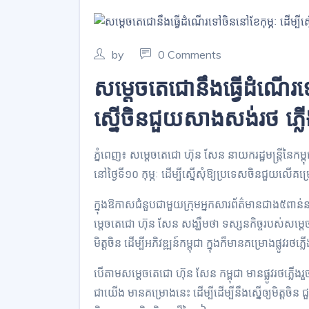
by
0 Comments
សម្តេចតេជោនឹងធ្វើដំណើរទៅ
ស្នើចិនជួយសាងសង់រថ ភ្ល
ភ្នំពេញ៖ សម្តេចតេជោ ហ៊ុន សែន នាយករដ្ឋមន្ត្រីនៃក
នៅថ្ងៃទី១០ កុម្ភៈ ដើម្បីស្នើសុំឱ្យប្រទេសចិនជួ
ក្នុងឱកាសជំនួបជាមួយក្រុមអ្នកសារព័ត៌មានជាង៥ពាន់នា
ម្តេចតេជោ ហ៊ុន សែន សង្ឃឹមថា ទស្សនកិច្ចរបស់សម្ត
មិត្តចិន ដើម្បីអភិវឌ្ឍន៍កម្ពុជា ក្នុងក៏មានគម្រោងផ្លូ
បើតាមសម្តេចតេជោ ហ៊ុន សែន កម្ពុជា មានផ្លូវរថភ្លើងរ
ជាយើង មានគម្រោងនេះ ដើម្បីដើម្បីនឹងស្នើឲ្យមិត្តចិ