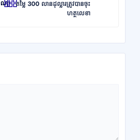
ុណ្យ
តម្លៃ 300 លានដុល្លារត្រូវបានចុះ
ហត្ថលេខា