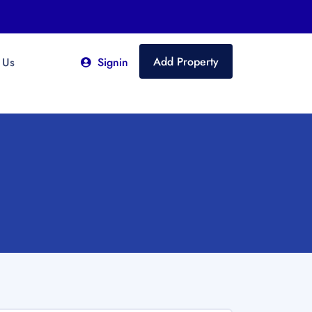
Add Property
 Us
Signin