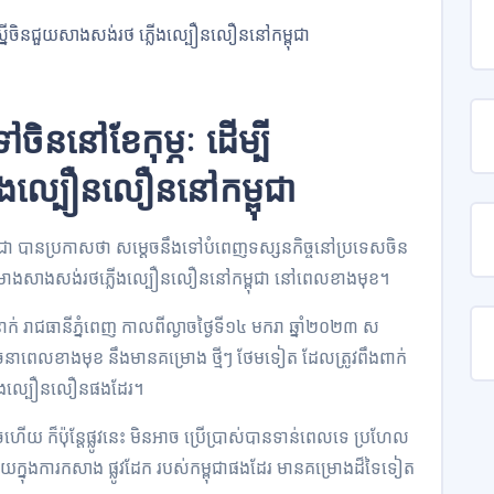
ចិននៅខែកុម្ភៈ ដើម្បី
ើងល្បឿនលឿននៅកម្ពុជា
ម្ពុជា បានប្រកាសថា សម្តេចនឹងទៅបំពេញទស្សនកិច្ចនៅប្រទេសចិន
យលើគម្រោងសាងសង់រថភ្លើងល្បឿនលឿននៅកម្ពុជា នៅពេលខាងមុខ។
ក់ រាជធានីភ្នំពេញ កាលពីល្ងាចថ្ងៃទី១៤ មករា ឆ្នាំ២០២៣ ស
េចនាពេលខាងមុខ នឹងមានគម្រោង ថ្មីៗ ថែមទៀត ដែលត្រូវពឹងពាក់
វរថភ្លើងល្បឿនលឿនផងដែរ។
ួចហើយ ក៏ប៉ុន្តែផ្លូវនេះ មិនអាច ប្រើប្រាស់បានទាន់ពេលទេ ប្រហែល
ន ជួយក្នុងការកសាង ផ្លូវដែក របស់កម្ពុជាផងដែរ មានគម្រោងដ៏ទៃទៀត