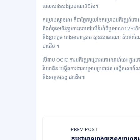
ពេលសាងសង់ប្រមាណ35ខែ។
គម្រោងស្ពាននេះ គឺជាផ្នែកមួយនៃគម្រោងអភិវឌ្ឍន៍កោ
និងកំពុងអភិវឌ្ឍកោះនរានៅលើទំហំដីប្រមាណ125ហិកតា 
និងខ្នាតតូច រោងមហោស្រប សួនសាធារណៈ តំបន់សំណង
ជាដើម ។
បើតាម OCIC ការអភិវឌ្ឍគម្រោងកោះនរាហ៍នេះ ក្នុង
វិយោគិន បង្កើតការងារសម្រាប់ប្រជាជន បង្កើនសោភ័ណ
និងទន្លេមេគង្គ ជាដើម៕
PREV POST
កម្ពុជាមានរោងចក្រឧស្សាហកម្