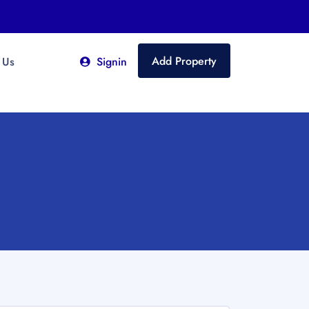
Add Property
 Us
Signin