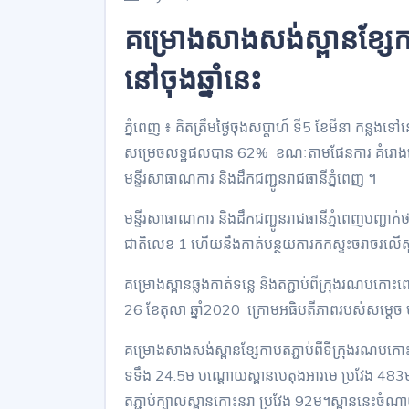
គម្រោងសាងសង់ស្ពានខ្សែក
នៅចុងឆ្នាំនេះ
ភ្នំពេញ ៖ គិតត្រឹមថ្ងៃចុងសប្ដាហ៍​ ទី5 ខែមីនា​ កន្
សម្រេចលទ្ឋផលបាន 62% ខណៈតាមផែនការ គំរោងនេះ
មន្ទីរសាធាណការ និងដឹកជញ្ជូនរាជធានីភ្នំពេញ ។
មន្ទីរសាធាណការ និងដឹកជញ្ជូនរាជធានីភ្នំពេញបញ្ជាក់ថ
ជាតិលេខ 1 ហើយនឹងកាត់បន្ថយការកកស្ទះចរាចរលើស្ពា
គម្រោងស្ពានឆ្លងកាត់ទន្លេ និងតភ្ជាប់ពីក្រុងរណបកោ
26 ខែតុលា ឆ្នាំ2020 ក្រោមអធិបតីភាពរបស់សម្តេច ហ៊ុ
គម្រោងសាងសង់ស្ពានខ្សែកាបតភ្ជាប់ពីទីក្រុងរណបកោ
ទទឹង 24.5ម បណ្តោយស្ពានបេតុងអារមេ ប្រវែង 483ម ។ ផ
តភ្ជាប់ក្បាលស្ពានកោះនរា ប្រវែង 92ម។ស្ពាននេះចំណ