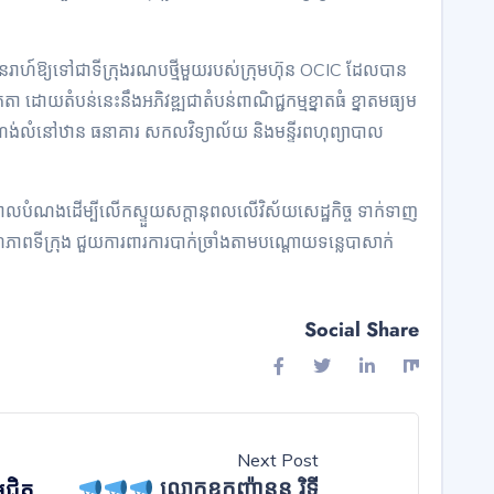
ះនរាហ៍ឱ្យទៅជាទីក្រុងរណបថ្មីមួយរបស់ក្រុមហ៊ុន OCIC ដែលបាន
ដោយតំបន់នេះនឹងអភិវឌ្ឍជាតំបន់ពាណិជ្ជកម្មខ្នាតធំ ខ្នាតមធ្យម
់លំនៅឋាន ធនាគារ សកលវិទ្យាល័យ និងមន្ទីរពហុព្យាបាល
គោលបំណងដើម្បីលើកស្ទួយសក្តានុពលលើវិស័យសេដ្ឋកិច្ច ទាក់ទាញ
ភាពទីក្រុង ជួយការពារការបាក់ច្រាំងតាមបណ្តោយទន្លេបាសាក់
Social Share
Next Post
លោកឧកញ៉ានួន រិទ្ធី
មជិត