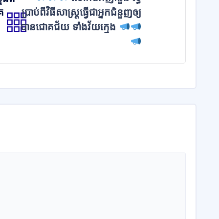
គ
ប្រាប់ពីវិធីសាស្ត្រធ្វើជាអ្នកជំនួញឲ្យ
បានជោគជ័យ ទាំងវ័យក្មេង