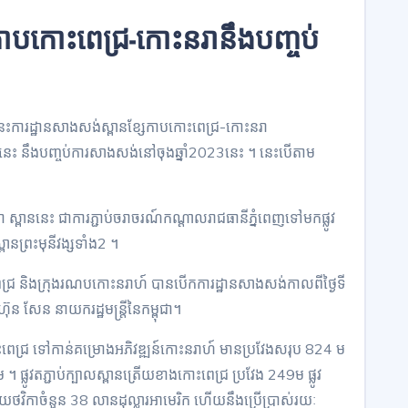
ាបកោះពេជ្រ-កោះនរានឹងបញ្ចប់
លងទៅនេះការដ្ឋានសាងសង់ស្ពានខ្សែកាបកោះពេជ្រ-កោះនរា
 នឹងបញ្ចប់ការសាងសង់នៅចុងឆ្នាំ2023នេះ ។ នេះបើតាម
ា ស្ពាននេះ ជាការភ្ជាប់ចរាចរណ៍កណ្តាលរាជធានីភ្នំពេញទៅមកផ្លូវ
នព្រះមុនីវង្សទាំង2 ។
ះពេជ្រ និងក្រុងរណបកោះនរាហ៍ បានបើកការដ្ឋានសាងសង់កាលពីថ្ងៃទី
ន សែន នាយករដ្ឋមន្ត្រីនៃកម្ពុជា។
ះពេជ្រ ទៅកាន់គម្រោងអភិវឌ្ឍន៍កោះនរាហ៍ មានប្រវែងសរុប 824 ម
្លូវតភ្ជាប់ក្បាលស្ពានត្រើយខាងកោះពេជ្រ ប្រវែង 249ម ផ្លូវ
ាយថវិកាចំនួន 38 លានដុល្លារអាមេរិក ហើយនឹងប្រើប្រាស់រយៈ