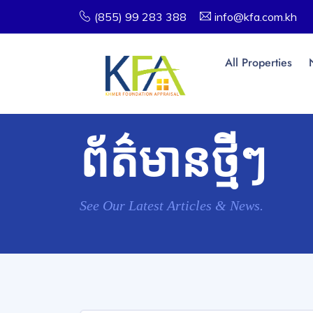
(855) 99 283 388
info@kfa.com.kh
All Properties
ព័ត៌មានថ្មីៗ
See Our Latest Articles & News.