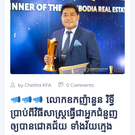
by Chettra KFA
0 Comments
លោកឧកញ៉ានួន រិទ្ធី
ប្រាប់ពីវិធីសាស្ត្រធ្វើជាអ្នកជំនួញ
ឲ្យបានជោគជ័យ ទាំងវ័យក្មេង