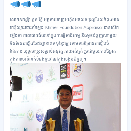
លោកឧកញ៉ា នួន រិទ្ធី អគ្គនាយកក្រុមហ៊ុនអចលនទ្រព្យដែលកំពុងមាន
កេរ្តិ៍ឈ្មោះបោះសំឡេង Khmer Foundation Appraisal បានលើក
ឡើងថា ភាពជោគជ័យនៅក្នុងការធ្វើអាជីវកម្ម និងមុខជំនួញណាមួយ
មិនមែនជារឿងចៃដន្យនោះទេ ប៉ុន្តែវាត្រូវទាមទារឱ្យមានការរៀបចំ
ផែនការ យុទ្ធសាស្ត្រសម្រាប់អនុវត្ត ភាពអត់ធ្មត់ រួមជាមួយភាពវៃឆ្លាត
ក្នុងការចេះទំនាក់ទំនងទូទៅនៅក្នុងសង្គមជំនួញ។