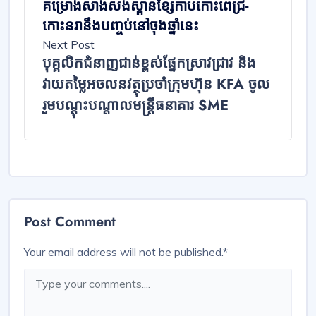
គម្រោងសាងសង់ស្ពានខ្សែកាបកោះពេជ្រ-
កោះនរានឹងបញ្ចប់នៅចុងឆ្នាំនេះ
Next Post
បុគ្គលិកជំនាញជាន់ខ្ពស់ផ្នែកស្រាវជ្រាវ និង
វាយតម្លៃអចលនវត្ថុប្រចាំក្រុមហ៊ុន KFA ចូល
រួមបណ្តុះបណ្តាលមន្ត្រីធនាគារ SME
Post Comment
Your email address will not be published.
*