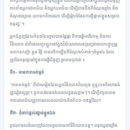
សិក្សាបន្ថែមពីមនុស្សនៅជុំវិញខ្លួន ដែលជាអ្នកស្ថិតនៅក្នុងសង្គមជំនួញ
រាប់ទាំងអ្នកជោគជ័យ និងអ្នកបរាជ័យ ដើម្បីបានដឹងពីចំណុចខ្លាំង និង
ចំណុចខ្សោយ យកមកពិចារណា ដើម្បីរៀបចំផែនការថ្មីផ្ទាល់ខ្លួនសម្រាប់
អនុវត្ត”។
អ្នកជំនួញដែលកំពុងតែទទួលបានផ្លែផ្កា ពីការធ្វើអាជីវកម្ម និងការ
វិនិយោគ ជាពិសេសប្រឡូកនៅក្នុងវិស័យអចលនទ្រព្យនាពេលបច្ចុប្បន្ន
លោកឧកញ៉ា នួន រិទ្ធី បានលើកឡើងពីចំណុចសំខាន់ៗចំនួន៤ ដែល
ត្រូវតែអនុវត្តនៅក្នុងការធ្វើជំនួញ រួមមានដូចជា ៖
ទី១- មានភាពអត់ធ្មត់
“ភាពអត់ធ្មត់” គឺជាមេរៀនដែលអ្នកវិនិយោគវ័យក្មេង ឬខ្វះបទពិសោធន៍
ត្រូវរៀនសូត្រ។ ពួកគេរមែងចង់បានលទ្ធផលភ្លាមៗ។ ដើម្បីទទួលបាន
ភាពជោគជ័យត្រូវការពេលវេលាយ៉ាងតិចក៏១០-១៥ឆ្នាំដែរ។
ទី២- កុំឆាប់ផ្តល់រង្វាន់ខ្លួនឯង
គួរយកផលចំណេញដែលទទួលបានទៅវិនិយោគបន្ត។ មនុស្សជាច្រើន