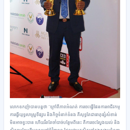
លោកឧកញ៉ាបានបន្តថា “ក្រៅពីភាពអំណត់ ការចេះធ្វើផែនការអាជីវកម្ម
ការធ្វើយុទ្ធសាស្ត្រទីផ្សារ និងកិច្ចទំនាក់ទំនង គឺសុទ្ធតែជាធាតុផ្សំសំខាន់
មិនអាចខ្វះបាន ហើយរឹតតែចាំបាច់បន្ថែមពីនេះ គឺការចេះស្វែងយល់ និង