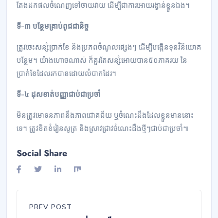
តែងដកផលចំណេញទៅចាយវាយ ដើម្បីជាការអោយរង្វាន់ខ្លួនឯង។
ទី-៣ បន្ថែមគ្រាប់ពូជជានិច្ច
ត្រូវចេះសន្សំប្រាក់ខែ និងប្រភពចំណូលផ្សេងៗ ដើម្បីបង្កើនទុនវិនិយោគ
បន្ថែម។ យ៉ាងហោចណាស់ ក៏គួរតែសន្សំអោយបាន៥០ភាគរយ នៃ
ប្រាក់ខែដែលរកបានដោយលំបាកដែរ។
ទី-៤ ដុសខាត់បញ្ញាជាប់ជាប្រចាំ
មិនត្រូវមោទនភាពនឹងភាពជោគជ័យ ឬចំណេះដឹងដែលខ្លួនមាននោះ
ទេ។ ត្រូវខិតខំរៀនសូត្រ និងស្រាវជ្រាវចំណេះដឹងថ្មីៗជាប់ជាប្រចាំ៕
Social Share
PREV POST