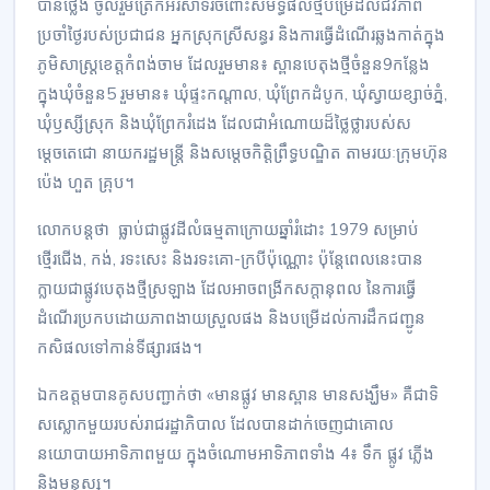
បានថ្លែង ចូលរួមត្រេកអរសាទរចំពោះសមិទ្ធផលថ្មីបម្រើដល់ជីវភាព
ប្រចាំថ្ងៃរបស់ប្រជាជន អ្នកស្រុកស្រីសន្ធរ និងការធ្វើដំណើរឆ្លងកាត់ក្នុង
ភូមិសាស្ត្រខេត្តកំពង់ចាម ដែលរួមមាន៖ ស្ពានបេតុងថ្មីចំនួន9កន្លែង
ក្នុងឃុំចំនួន5 រួមមាន៖ ឃុំផ្ទះកណ្តាល, ឃុំព្រែកដំបូក, ឃុំស្វាយខ្សាច់ភ្នំ,
ឃុំឫស្សីស្រុក និងឃុំព្រែករំដេង ដែលជាអំណោយដ៏ថ្លៃថ្លារបស់ស
ម្តេចតេជោ នាយករដ្ឋមន្ត្រី និងសម្តេចកិត្តិព្រឹទ្ធបណ្ឌិត តាមរយៈក្រុមហ៊ុន
ប៉េង ហួត គ្រុប។
លោកបន្តថា ធ្លាប់ជាផ្លូវដីលំធម្មតាក្រោយឆ្នាំរំដោះ 1979 សម្រាប់
ថ្មើរជើង, កង់, រទះសេះ និងរទះគោ-ក្របីប៉ុណ្ណោះ ប៉ុន្តែពេលនេះបាន
ក្លាយជាផ្លូវបេតុងថ្មីស្រឡាង ដែលអាចពង្រីកសក្តានុពល នៃការធ្វើ
ដំណើរប្រកបដោយភាពងាយស្រួលផង និងបម្រើដល់ការដឹកជញ្ជូន
កសិផលទៅកាន់ទីផ្សារផង។
ឯកឧត្តមបានគូសបញ្ជាក់ថា «មានផ្លូវ មានស្ពាន មានសង្ឃឹម» គឺជាទិ
សស្លោកមួយរបស់រាជរដ្ឋាភិបាល ដែលបានដាក់ចេញជាគោល
នយោបាយអាទិភាពមួយ ក្នុងចំណោមអាទិភាពទាំង 4៖ ទឹក ផ្លូវ ភ្លើង
និងមនុស្ស។