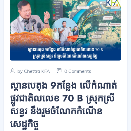
by Chettra KFA
0 Comments
ស្ពានបេតុង 9កន្លែង លើកំណាត់
ផ្លូវជាតិលលេខ 70 B ស្រុកស្រី
សន្ធរ នឹងរួមចំណែកកំណើន
សេដ្ឋកិច្ច