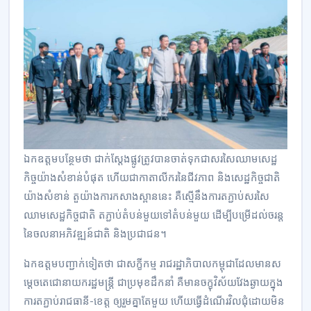
ឯកឧត្តមបន្ថែមថា ជាក់ស្តែងផ្លូវត្រូវបានចាត់ទុកជាសរសៃឈាមសេដ្ឋ
កិច្ចយ៉ាងសំខាន់បំផុត ហើយជាកាតាលីករនៃជីវភាព និងសេដ្ឋកិច្ចជាតិ
យ៉ាងសំខាន់ តួយ៉ាងការកសាងស្ពាននេះ គឺស្មើនឹងការតភ្ជាប់សរសៃ
ឈាមសេដ្ឋកិច្ចជាតិ តភ្ជាប់តំបន់មួយទៅតំបន់មួយ ដើម្បីបម្រើដល់ចរន្ត
នៃចលនាអភិវឌ្ឍន៍ជាតិ និងប្រជាជន។
ឯកឧត្តមបញ្ជាក់ទៀតថា ជាសក្ខីកម្ម រាជរដ្ឋាភិបាលកម្ពុជាដែលមានស
ម្តេចតេជោនាយករដ្ឋមន្ត្រី ជាប្រមុខដឹកនាំ គឺមានចក្ខុវិស័យវែងឆ្ងាយក្នុង
ការតភ្ជាប់រាជធានី-ខេត្ត ឲ្យរួមគ្នាតែមួយ ហើយធ្វើដំណើរវិលជុំដោយមិន