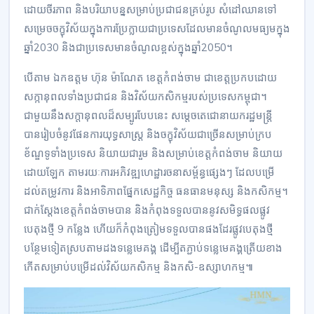
ដោយចីរភាព និងបរិយាបន្នសម្រាប់ប្រជាជនគ្រប់រូប សំដៅឈានទៅ
សម្រេចចក្ខុវិស័យក្នុងការប្រែក្លាយជាប្រទេសដែលមានចំណូលមធ្យមក្នុង
ឆ្នាំ2030 និងជាប្រទេសមានចំណូលខ្ពស់ក្នុងឆ្នាំ2050។
បើតាម ឯកឧត្តម ហ៊ុន ម៉ាណែត ខេត្តកំពង់ចាម ជាខេត្តប្រកបដោយ
សក្កានុពលទាំងប្រជាជន និងវិស័យកសិកម្មរបស់ប្រទេសកម្ពុជា។
ជាមួយនឹងសក្តានុពលដ៏សម្បូរបែបនេះ សម្តេចតេជោនាយករដ្ឋមន្ត្រី
បានរៀបចំនូវផែនការយុទ្ធសាស្ត្រ និងចក្ខុវិស័យជាច្រើនសម្រាប់ក្រប
ខ័ណ្ឌទូទាំងប្រទេស និយាយជារួម និងសម្រាប់ខេត្តកំពង់ចាម និយាយ
ដោយឡែក តាមរយៈការអភិវឌ្ឍហេដ្ឋារចនាសម្ព័ន្ធផ្សេងៗ ដែលបម្រើ
ដល់តម្រូវការ និងអាទិភាពផ្នែកសេដ្ឋកិច្ច ធនធានមនុស្ស និងកសិកម្ម។
ជាក់ស្តែងខេត្តកំពង់ចាមបាន និងកំពុងទទួលបាននូវសមិទ្ធផលផ្លូវ
បេតុងថ្មី 9 កន្លែង ហើយក៏កំពុងត្រៀមទទួលបានផងដែរផ្លូវបេតុងថ្មី
បន្ថែមទៀតស្របតាមដងទន្លេមេគង្គ ដើម្បីតភ្ជាប់ទន្លេមេគង្គត្រើយខាង
កើតសម្រាប់បម្រើដល់វិស័យកសិកម្ម និងកសិ-ឧស្សាហកម្ម៕