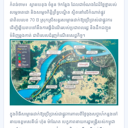
កំពង់ចាម៖ ស្ពានបេតុង ចំនួន 9កន្លែង ដែលជាចំណងដៃដ៏ថ្លៃថ្លារបស់
សម្តេចតេជោ និងសម្តេចកិត្តិព្រឹទ្ធបណ្ឌិត ស្ថិតនៅលើកំណាត់ផ្លូវ
ជាតិលលេខ 70 B ស្រុកស្រីសន្ធរសម្ពោធដាក់ឱ្យប្រើប្រាស់ជាផ្លូវការ
ដើម្បីឆ្លើយតបទៅនឹងការធ្វើដំណើររបស់ប្រជាពលរដ្ឋ និងដឹកជញ្ជូន
ទំនិញឆ្លងកាត់ ជាពិសេសជំរុញកំណើនសេដ្ឋកិច្ច។
ក្នុងពិធីសម្ពោធដាក់ឱ្យប្រើប្រាស់ជាផ្លូវការកាលពីថ្ងៃចុងសប្ដាហ៍កន្លងទៅ
នាយឧត្តមសេនីយ៍ ហ៊ុន ម៉ាណែត បេក្ខភាពនាយករដ្ឋមន្ត្រីរបស់កម្ពុជា