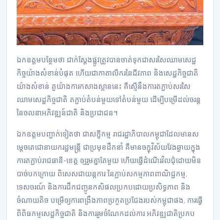
ឯកឧត្តមបន្ថែមថា ជាក់ស្តែងផ្លូវត្រូវបានចាត់ទុកជាសរសៃឈាមសេដ្ឋ
កិច្ចយ៉ាងសំខាន់បំផុត ហើយជាកាតាលីករនៃជីវភាព និងសេដ្ឋកិច្ចជាតិ
យ៉ាងសំខាន់ តួយ៉ាងការកសាងស្ពាននេះ គឺស្មើនឹងការតភ្ជាប់សរសៃ
ឈាមសេដ្ឋកិច្ចជាតិ តភ្ជាប់តំបន់មួយទៅតំបន់មួយ ដើម្បីបម្រើដល់ចរន្ត
នៃចលនាអភិវឌ្ឍន៍ជាតិ និងប្រជាជន។
ឯកឧត្តមបញ្ជាក់ទៀតថា ជាសក្ខីកម្ម រាជរដ្ឋាភិបាលកម្ពុជាដែលមានស
ម្តេចតេជោនាយករដ្ឋមន្ត្រី ជាប្រមុខដឹកនាំ គឺមានចក្ខុវិស័យវែងឆ្ងាយក្នុង
ការតភ្ជាប់រាជធានី-ខេត្ត ឲ្យរួមគ្នាតែមួយ ហើយធ្វើដំណើរវិលជុំដោយមិន
បាច់បកក្រោយ ពិសេសជាយន្តការ នៃភ្ជាប់សកម្មភាពពាណិជ្ជកម្ម,
ទេសចរណ៍ និងការដឹកជញ្ជូនកសិផលប្រកបដោយប្រសិទ្ធភាព និង
ចំណាយតិច បម្រើឲ្យការពង្រឹងភាពប្រកួតប្រជែងរបស់កម្ពុជាផង, ការធ្វើ
ពិពិធកម្មសេដ្ឋកិច្ចជាតិ និងការរួមចំណែកដល់ការ អភិវឌ្ឍជាតិប្រកប