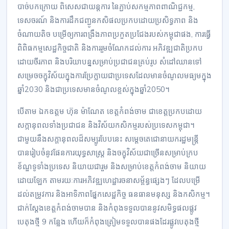
បាច់បកក្រោយ ពិសេសជាយន្តការ នៃភ្ជាប់សកម្មភាពពាណិជ្ជកម្ម,
ទេសចរណ៍ និងការដឹកជញ្ជូនកសិផលប្រកបដោយប្រសិទ្ធភាព និង
ចំណាយតិច បម្រើឲ្យការពង្រឹងភាពប្រកួតប្រជែងរបស់កម្ពុជាផង, ការធ្វើ
ពិពិធកម្មសេដ្ឋកិច្ចជាតិ និងការរួមចំណែកដល់ការ អភិវឌ្ឍជាតិប្រកប
ដោយចីរភាព និងបរិយាបន្នសម្រាប់ប្រជាជនគ្រប់រូប សំដៅឈានទៅ
សម្រេចចក្ខុវិស័យក្នុងការប្រែក្លាយជាប្រទេសដែលមានចំណូលមធ្យមក្នុង
ឆ្នាំ2030 និងជាប្រទេសមានចំណូលខ្ពស់ក្នុងឆ្នាំ2050។
បើតាម ឯកឧត្តម ហ៊ុន ម៉ាណែត ខេត្តកំពង់ចាម ជាខេត្តប្រកបដោយ
សក្កានុពលទាំងប្រជាជន និងវិស័យកសិកម្មរបស់ប្រទេសកម្ពុជា។
ជាមួយនឹងសក្តានុពលដ៏សម្បូរបែបនេះ សម្តេចតេជោនាយករដ្ឋមន្ត្រី
បានរៀបចំនូវផែនការយុទ្ធសាស្ត្រ និងចក្ខុវិស័យជាច្រើនសម្រាប់ក្រប
ខ័ណ្ឌទូទាំងប្រទេស និយាយជារួម និងសម្រាប់ខេត្តកំពង់ចាម និយាយ
ដោយឡែក តាមរយៈការអភិវឌ្ឍហេដ្ឋារចនាសម្ព័ន្ធផ្សេងៗ ដែលបម្រើ
ដល់តម្រូវការ និងអាទិភាពផ្នែកសេដ្ឋកិច្ច ធនធានមនុស្ស និងកសិកម្ម។
ជាក់ស្តែងខេត្តកំពង់ចាមបាន និងកំពុងទទួលបាននូវសមិទ្ធផលផ្លូវ
បេតុងថ្មី 9 កន្លែង ហើយក៏កំពុងត្រៀមទទួលបានផងដែរផ្លូវបេតុងថ្មី