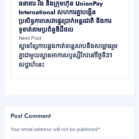
ធនាគារ វីង និងក្រុមហ៊ុន UnionPay
International សហការគ្នាបង្កើន
ប្រសិទ្ធភាពសេវាផ្ទេរប្រាក់អន្តរជាតិ និងការ
ទូទាត់តាមប្រព័ន្ធឌីជីថល
Next Post
ស្ពានខ្សែកាបឆ្លងកាត់ទន្លេសាបនឹងសម្ពោធរួម
គ្នាជាមួយស្ពានអាកាសឫស្សីកែវនៅថ្ងៃទី31
សប្ដាហ៍នេះ
Post Comment
Your email address will not be published.
*