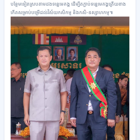
បន្ថែមទៀតស្របតាមដងទន្លេមេគង្គ ដើម្បីតភ្ជាប់ទន្លេមេគង្គត្រើយខាង
កើតសម្រាប់បម្រើដល់វិស័យកសិកម្ម និងកសិ-ឧស្សាហកម្ម៕