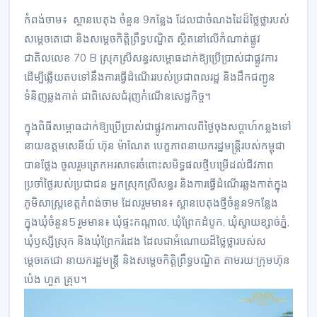
កំពង់ចាម៖ ស្ពានបេតុង ចំនួន 9កន្លែង ដែលជាចំណងដៃដ៏ថ្លៃថ្លារបស់
សម្តេចតេជោ និងសម្តេចកិត្តិព្រឹទ្ធបណ្ឌិត ស្ថិតនៅលើកំណាត់ផ្លូវ
ជាតិលលេខ 70 B ស្រុកស្រីសន្ធរសម្ពោធដាក់ឱ្យប្រើប្រាស់ជាផ្លូវការ
ដើម្បីឆ្លើយតបទៅនឹងការធ្វើដំណើររបស់ប្រជាពលរដ្ឋ និងដឹកជញ្ជូន
ទំនិញឆ្លងកាត់ ជាពិសេសជំរុញកំណើនសេដ្ឋកិច្ច។
ក្នុងពិធីសម្ពោធដាក់ឱ្យប្រើប្រាស់ជាផ្លូវការកាលពីថ្ងៃចុងសប្ដាហ៍កន្លងទៅ
នាយឧត្តមសេនីយ៍ ហ៊ុន ម៉ាណែត បេក្ខភាពនាយករដ្ឋមន្ត្រីរបស់កម្ពុជា
បានថ្លែង ចូលរួមត្រេកអរសាទរចំពោះសមិទ្ធផលថ្មីបម្រើដល់ជីវភាព
ប្រចាំថ្ងៃរបស់ប្រជាជន អ្នកស្រុកស្រីសន្ធរ និងការធ្វើដំណើរឆ្លងកាត់ក្នុង
ភូមិសាស្ត្រខេត្តកំពង់ចាម ដែលរួមមាន៖ ស្ពានបេតុងថ្មីចំនួន9កន្លែង
ក្នុងឃុំចំនួន5 រួមមាន៖ ឃុំផ្ទះកណ្តាល, ឃុំព្រែកដំបូក, ឃុំស្វាយខ្សាច់ភ្នំ,
ឃុំឫស្សីស្រុក និងឃុំព្រែករំដេង ដែលជាអំណោយដ៏ថ្លៃថ្លារបស់ស
ម្តេចតេជោ នាយករដ្ឋមន្ត្រី និងសម្តេចកិត្តិព្រឹទ្ធបណ្ឌិត តាមរយៈក្រុមហ៊ុន
ប៉េង ហួត គ្រុប។