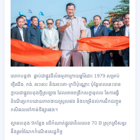
លោកបន្តថា ធ្លាប់ជាផ្លូវដីលំធម្មតាក្រោយឆ្នាំរំដោះ 1979 សម្រាប់
ថ្មើរជើង, កង់, រទះសេះ និងរទះគោ-ក្របីប៉ុណ្ណោះ ប៉ុន្តែពេលនេះបាន
ក្លាយជាផ្លូវបេតុងថ្មីស្រឡាង ដែលអាចពង្រីកសក្តានុពល នៃការធ្វើ
ដំណើរប្រកបដោយភាពងាយស្រួលផង និងបម្រើដល់ការដឹកជញ្ជូន
កសិផលទៅកាន់ទីផ្សារផង។
ស្ពានបេតុង 9កន្លែង លើកំណាត់ផ្លូវជាតិលលេខ 70 B ស្រុកស្រីសន្ធរ
នឹងរួមចំណែកកំណើនសេដ្ឋកិច្ច