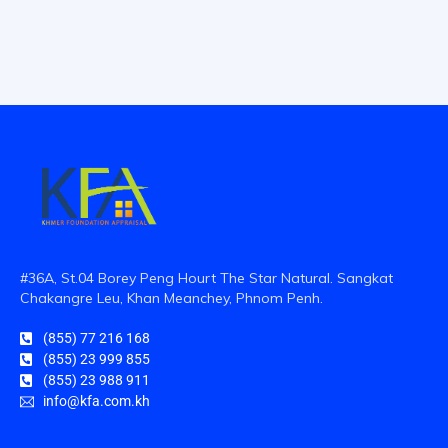
#36A, St.04 Borey Peng Hourt The Star Natural. Sangkat
Chakangre Leu, Khan Meanchey, Phnom Penh.
(855) 77 216 168
(855) 23 999 855
(855) 23 988 911
info@kfa.com.kh