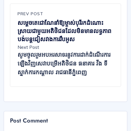
PREV POST
សម្ដេចតេជោណែនាំឱ្យម្ចាស់បុរីរកដំណោះ
ស្រាយជាមួយអតិថិជនដែលមិនមានលទ្ធភាព
បង់បន្តជៀសវាងការរឹបអូស
Next Post
សូមចូលរួមអបអរសាទរនូវការដាក់ដំណើរការ
ឡើងវិញសេវាបម្រើអតិថិជន ធនាគារ វីង ទី
ស្នាក់ការកណ្ដាល រាជធានីភ្នំពេញ
Post Comment