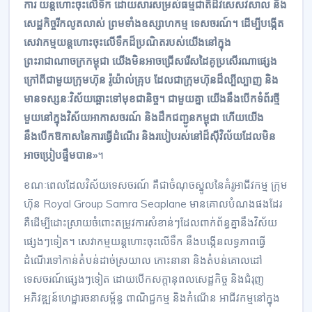
ការ យន្តហោះចុះលើទឹក ដោយសារសម្រស់ធម្មជាតិដ៏វិសេសវិសាល និង
សេដ្ឋកិច្ចរីកលូតលាស់ ព្រមទាំងឧស្សាហកម្ម ទេសចរណ៍។ ដើម្បីបង្កើត
សេវាកម្មយន្តហោះចុះលើទឹកដ៏ប្រណិតរបស់យើងនៅក្នុង
ព្រះរាជាណាចក្រកម្ពុជា យើងមិនអាចជ្រើសរើសដៃគូប្រសើរណាផ្សេង
ក្រៅពីជាមួយក្រុមហ៊ុន រ៉ូយ៉ាល់គ្រុប ដែលជាក្រុមហ៊ុនដ៏ល្បីល្បាញ និង
មានទស្សនៈវិស័យឆ្ពោះទៅមុខជានិច្ច។ ជាមួយគ្នា យើងនឹងបើកទំព័រថ្មី
មួយនៅក្នុងវិស័យអាកាសចរណ៍ និងដឹកជញ្ជូនកម្ពុជា ហើយយើង
នឹងបើកឱកាសនៃការធ្វើដំណើរ និងរបៀបរស់នៅដ៏ស៊ីវិល័យដែលមិន
អាចប្រៀបផ្ទឹមបាន»
។
ខណៈពេលដែលវិស័យទេសចរណ៍ គឺជាចំណុចស្នូលនៃគំរូអាជីវកម្ម ក្រុម
ហ៊ុន Royal Group Samra Seaplane មានគោលបំណងផងដែរ
គឺដើម្បីដោះស្រាយចំពោះតម្រូវការសំខាន់ៗដែលពាក់ព័ន្ធគ្នានឹងវិស័យ
ផ្សេងៗទៀត។ សេវាកម្មយន្តហោះចុះលើទឹក នឹងបង្កើនលទ្ធភាពធ្វើ
ដំណើរទៅកាន់តំបន់ដាច់ស្រយាល កោះនានា និងតំបន់គោលដៅ
ទេសចរណ៍ផ្សេងៗទៀត ដោយបើកសក្តានុពលសេដ្ឋកិច្ច និងជំរុញ
អភិវឌ្ឍន៍ហេដ្ឋារចនាសម្ព័ន្ធ ពាណិជ្ជកម្ម និងកំណើន អាជីវកម្មនៅក្នុង