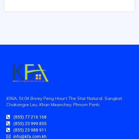
#36A, St.04 Borey Peng Hourt The Star Natural. Sangkat
Chakangre Leu, Khan Meanchey, Phnom Penh.
(855) 77 216 168
(855) 23 999 855
(855) 23 988 911
info@kfa.com.kh