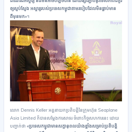
ដំណើរដ៏អស្ចារ្យ និងមិនអាចបំភ្លេចបាន ដោយផ្សារភ្ជាប់នូវទេសភាពដ៏គួរ
ឲ្យស្ញប់ស្ញែង អស្ចារ្យរបស់ប្រទេសកម្ពុជាតាមរបៀបដែលមិនធ្លាប់មាន
ពីមុនមក»
។
លោក Dennis Keller អគ្គនាយកប្រតិបត្តិនៃក្រុមហ៊ុន Seaplane
Asia Limited ក៏បានសម្តែងការសាទរ ចំពោះកិច្ចសហការនេះ ដោយ
បញ្ជាក់ថា
«ប្រទេសកម្ពុជាមានសក្តានុពលយ៉ាងខ្លាំងសម្រាប់ប្រតិបត្តិ