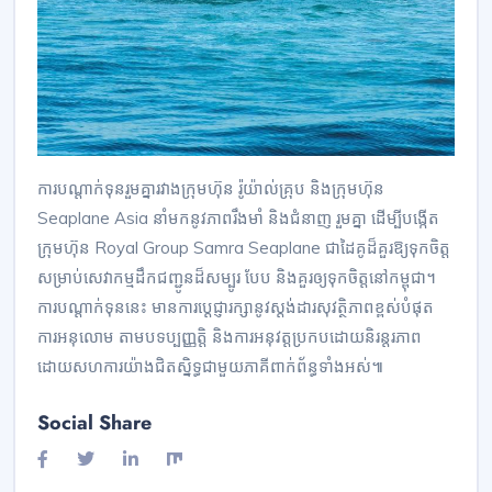
ការបណ្តាក់ទុនរួមគ្នារវាងក្រុមហ៊ុន រ៉ូយ៉ាល់គ្រុប និងក្រុមហ៊ុន
Seaplane Asia នាំមកនូវភាពរឹងមាំ និងជំនាញ រួមគ្នា ដើម្បីបង្កើត
ក្រុមហ៊ុន Royal Group Samra Seaplane ជាដៃគូដ៏គួរឱ្យទុកចិត្ត
សម្រាប់សេវាកម្មដឹកជញ្ជូនដ៏សម្បូរ បែប និងគួរឲ្យទុកចិត្តនៅកម្ពុជា។
ការបណ្តាក់ទុននេះ មានការប្ដេជ្ញារក្សានូវស្តង់ដារសុវត្ថិភាពខ្ពស់បំផុត
ការអនុលោម តាមបទប្បញ្ញត្តិ និងការអនុវត្តប្រកបដោយនិរន្តរភាព
ដោយសហការយ៉ាងជិតស្និទ្ធជាមួយភាគីពាក់ព័ន្ធទាំងអស់៕
Social Share