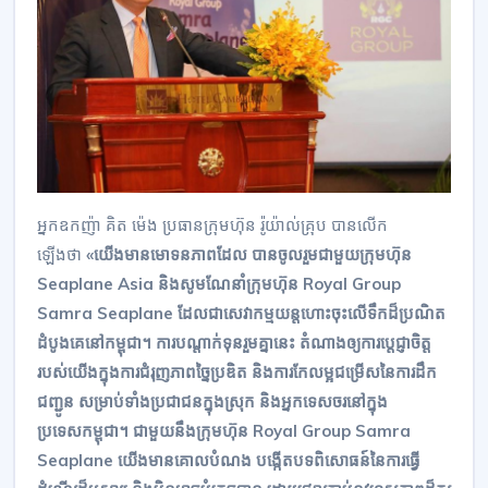
អ្នកឧកញ៉ា គិត ម៉េង ប្រធានក្រុមហ៊ុន រ៉ូយ៉ាល់គ្រុប បានលើក
ឡើងថា
«យើងមានមោទនភាពដែល បានចូលរួមជាមួយក្រុមហ៊ុន
Seaplane Asia និងសូមណែនាំក្រុមហ៊ុន Royal Group
Samra Seaplane ដែលជាសេវាកម្មយន្តហោះចុះលើទឹកដ៏ប្រណិត
ដំបូងគេនៅកម្ពុជា។ ការបណ្តាក់ទុនរួមគ្នានេះ តំណាងឲ្យការប្តេជ្ញាចិត្ត
របស់យើងក្នុងការជំរុញភាពច្នៃប្រឌិត និងការកែលម្អជម្រើសនៃការដឹក
ជញ្ជូន សម្រាប់ទាំងប្រជាជនក្នុងស្រុក និងអ្នកទេសចរនៅក្នុង
ប្រទេសកម្ពុជា។ ជាមួយនឹងក្រុមហ៊ុន Royal Group Samra
Seaplane យើងមានគោលបំណង បង្កើតបទពិសោធន៍នៃការធ្វើ