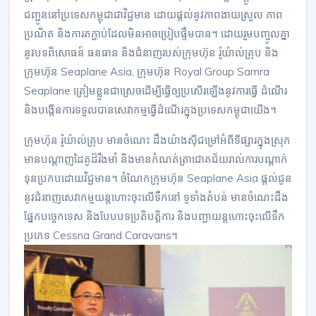
ជញ្ជូននៅប្រទេសកម្ពុជាជាវិជ្ជមាន ដោយផ្តល់នូវភាពងាយស្រួល ភាព
ប្រណិត និងការតភ្ជាប់ដែលមិនអាចប្រៀបផ្ទឹមបាន។ ដោយរួមបញ្ចូលគ្នា
នូវបទពិសោធន៍ ធនធាន និងជំនាញរបស់ក្រុមហ៊ុន រ៉ូយ៉ាល់គ្រុប និង
ក្រុមហ៊ុន Seaplane Asia, ក្រុមហ៊ុន Royal Group Samra
Seaplane ត្រៀមខ្លួនជាស្រេចដើម្បីធ្វើឲ្យប្រសើរឡើងនូវការធ្វើ ដំណើរ
និងបង្កើនការទទួលបានសេវាកម្មធ្វើដំណើរក្នុងប្រទេសកម្ពុជាយើង។
ក្រុមហ៊ុន រ៉ូយ៉ាល់គ្រុប មានចំណេះ ដឹងយ៉ាងស៊ីជម្រៅអំពីទីផ្សារក្នុងស្រុក
មានបណ្តាញដៃគូដ៏រឹងមាំ និងមានកំណត់ត្រាជោគជ័យរាល់ការបណ្តាក់
ទុនប្រកបដោយវិជ្ជមាន។ ចំណែកក្រុមហ៊ុន Seaplane Asia ផ្តល់ជូន
នូវជំនាញសេវាកម្មយន្តហោះចុះលើទឹកនៅ ទូទាំងតំបន់ មានចំណេះដឹង
ផ្នែកបច្ចេកទេស និងបែបបទប្រតិបត្តិការ និងបញ្ជាយន្តហោះចុះលើទឹក
ប្រភេទ Cessna Grand Caravans។