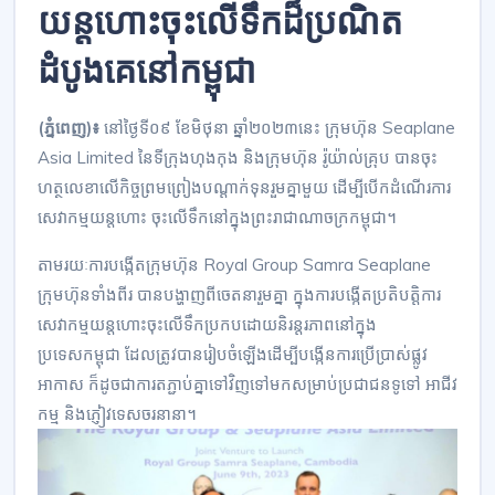
យន្តហោះចុះលើទឹកដ៏ប្រណិត
ដំបូងគេនៅកម្ពុជា
(ភ្នំពេញ)៖
នៅថ្ងៃទី០៩ ខែមិថុនា ឆ្នាំ២០២៣នេះ ក្រុមហ៊ុន Seaplane
Asia Limited នៃទីក្រុងហុងកុង និងក្រុមហ៊ុន រ៉ូយ៉ាល់គ្រុប បានចុះ
ហត្ថលេខាលើកិច្ចព្រមព្រៀងបណ្ដាក់ទុនរួមគ្នាមួយ ដើម្បីបើកដំណើរការ
សេវាកម្មយន្តហោះ ចុះលើទឹកនៅក្នុងព្រះរាជាណាចក្រកម្ពុជា។
តាមរយៈការបង្កើតក្រុមហ៊ុន Royal Group Samra Seaplane
ក្រុមហ៊ុនទាំងពីរ បានបង្ហាញពីចេតនារួមគ្នា ក្នុងការបង្កើតប្រតិបត្តិការ
សេវាកម្មយន្តហោះចុះលើទឹកប្រកបដោយនិរន្តរភាពនៅក្នុង
ប្រទេសកម្ពុជា ដែលត្រូវបានរៀបចំឡើងដើម្បីបង្កើនការប្រើប្រាស់ផ្លូវ
អាកាស ក៏ដូចជាការតភ្ជាប់គ្នាទៅវិញទៅមកសម្រាប់ប្រជាជនទូទៅ អាជីវ
កម្ម និងភ្ញៀវទេសចរនានា។