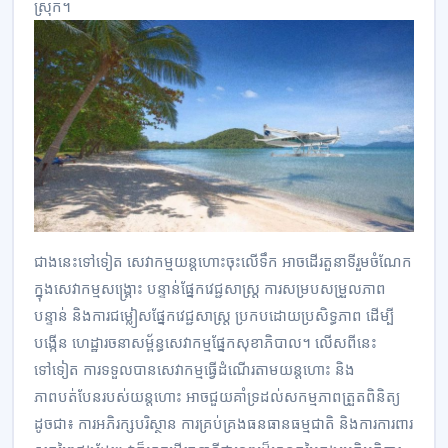
ស្រុក។
ជាងនេះទៅទៀត សេវាកម្មយន្តហោះចុះលើទឹក អាចដើរតួនាទីរួមចំណែក
ក្នុងសេវាកម្មសង្គ្រោះ បន្ទាន់ផ្នែកវេជ្ជសាស្ត្រ ការសម្របសម្រួលភាព
បន្ទាន់ និងការជម្លៀសផ្នែកវេជ្ជសាស្ត្រ ប្រកបដោយប្រសិទ្ធភាព ដើម្បី
បង្កើន ហេដ្ឋារចនាសម្ព័ន្ធសេវាកម្មផ្នែកសុខាភិបាល។ លើសពីនេះ
ទៅទៀត ការទទួលបានសេវាកម្មធ្វើដំណើរតាមយន្តហោះ និង
ភាពបត់បែនរបស់យន្តហោះ អាចជួយគាំទ្រដល់សកម្មភាពត្រួតពិនិត្យ
ដូចជា៖ ការអភិរក្សបរិស្ថាន ការគ្រប់គ្រងធនធានធម្មជាតិ និងការការពារ