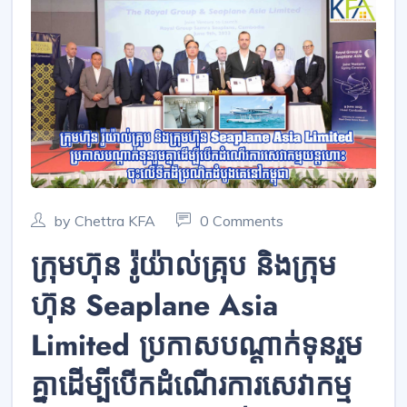
by Chettra KFA
0 Comments
ក្រុមហ៊ុន រ៉ូយ៉ាល់គ្រុប និងក្រុម
ហ៊ុន Seaplane Asia
Limited ប្រកាសបណ្ដាក់ទុនរួម
គ្នាដើម្បីបើកដំណើរការសេវាកម្ម