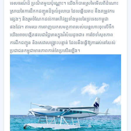
ទេសចរណ៍ដ៏ ប្រណិតមួយប៉ុណ្ណោះ។ យើងក៏បានស្រមៃមើលពីដំណោះ
ស្រាយនៃការដឹកកជញ្ជូនដ៏ទូលំទូលាយ ដែលឆ្លើយតប នឹងតម្រូវការ
ផ្សេងៗ និងរួមចំណែកដល់ការអភិវឌ្ឍទាំងមូលនៃប្រទេសកម្ពុជា
ផងដែរ។ តាមរយៈការទាញយកសមត្ថភាពរបស់យន្តហោះចុះលើទឹក
យើងអាចបង្កើតផលជាវិជ្ជមានក្នុងវិស័យដូចជា៖ ការថែទាំសុខភាព
ការដឹកជញ្ជូន និងសេវាសង្គ្រោះបន្ទាន់ ដែលនឹងធ្វើឱ្យការរស់នៅរបស់
ប្រជាជនកម្ពុជាមានភាពកាន់តែប្រសើរឡើង។