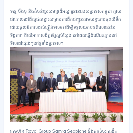
ទន្លេ បឹងបួ និងតំបន់ឆ្នេរសមុទ្រដ៏អស្ចារ្យនានារបស់ប្រទេសកម្ពុជា ក្លាយ
ជាគោលដៅដ៏ល្អឥតខ្ចោះសម្រាប់ការដឹកជញ្ជូនតាមយន្តហោះចុះលើទឹក
ដោយផ្តល់ឱកាសដល់ភ្ញៀវទេសចរ ដើម្បីទទួលយកបទពិសោធន៍នៃ
ទិដ្ឋភាព ពីលើអាកាសដ៏គួរឱ្យស្ញប់ស្ញែង នៅពេលធ្វើដំណើរតភ្ជាប់ទៅ
ទិសដៅផ្សេងៗនៅទូទាំងប្រទេស។
ក្រុមហ៊ុន Royal Group Samra Seaplane នឹងផ្លាស់ប្ដូរការដឹក