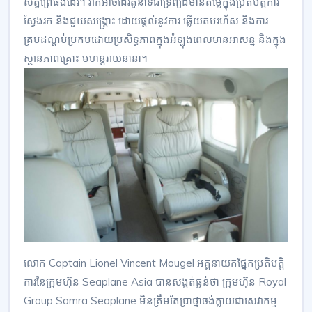
សត្វព្រៃផងដែរ។ វាក៏អាចដើរតួនាទីជាទ្រព្យដ៏មានតម្លៃក្នុងប្រតិបត្តិការ
ស្វែងរក និងជួយសង្គ្រោះ ដោយផ្តល់នូវការ ឆ្លើយតបរហ័ស និងការ
គ្របដណ្តប់ប្រកបដោយប្រសិទ្ធភាពក្នុងអំឡុងពេលមានអាសន្ន និងក្នុង
ស្ថានភាពគ្រោះ មហន្តរាយនានា។
លោក Captain Lionel Vincent Mougel អគ្គនាយកផ្នែកប្រតិបត្តិ
ការនៃក្រុមហ៊ុន Seaplane Asia បានសង្កត់ធ្ងន់ថា ក្រុមហ៊ុន Royal
Group Samra Seaplane មិនត្រឹមតែប្រាថ្នាចង់ក្លាយជាសេវាកម្ម