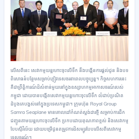
លើសពីនេះ សេវាកម្មយន្តហោះចុះលើទឹក នឹងបង្កើនការផ្តល់ជូន និងបទ
ពិសោធន៍បន្ថែមសម្រាប់ភ្ញៀវទេសចរនាពេលបច្ចុប្បន្ន។ កិច្ចសហការនេះ
គឺជាព្រឹត្តិការណ៍ដ៏សំខាន់មួយនៅក្នុងឧស្សាហកម្មអាកាសចរណ៍របស់
កម្ពុជា ដោយបានបង្កើតសេវាកម្មយន្តហោះចុះលើទឹក លំដាប់ប្រណិត
ដំបូងគេបង្អស់នៅក្នុងប្រទេសកម្ពុជា។ ក្រុមហ៊ុន Royal Group
Samra Seaplane មានគោលដៅកំណត់ស្តង់ដារថ្មី សម្រាប់ការដឹក
ជញ្ជូនតាមយន្តហោះចុះលើទឹក ប្រកបដោយគុណភាពខ្ពស់ និងសេវាកម្ម
បែបស៊ីវិល័យ ដោយបម្រើជូនតម្រូវការដ៏សម្បូរបែបលើសពីសេវាកម្ម
ទេសចរណ៍។