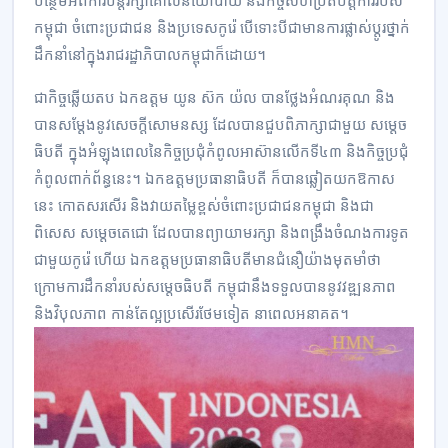
បន្ថែមអំពីការបន្តរក្សាគោលនយោបាយ និងកិច្ចសហប្រតិបត្តិការរបស់
កម្ពុជា ចំពោះប្រជាជន និងប្រទេសកូរ៉េ បើទោះបីជាមានការផ្លាស់ប្តូរថ្នាក់
ដឹកនាំនៅក្នុងរាជរដ្ឋាភិបាលកម្ពុជាក៏ដោយ។
ជាកិច្ចឆ្លើយតប ឯកឧត្តម យូន ស៊ក យ៉ល បានថ្លែងអំណរគុណ និង
បានសម្តែងនូវសេចក្តីសោមនស្ស ដែលបានជួបពិភាក្សាជាមួយ សម្តេច
ធិបតី ក្នុងអំឡុងពេលនៃកិច្ចប្រជុំកំពូលអាស៊ានលើកទី៤៣ និងកិច្ចប្រជុំ
កំពូលពាក់ព័ន្ធនេះ។ ឯកឧត្តមប្រធានាធិបតី ក៏បានឆ្លៀតយកឱកាស
នេះ កោតសរសើរ និងវាយតម្លៃខ្ពស់ចំពោះប្រជាជនកម្ពុជា និងជា
ពិសេស សម្តេចតេជោ ដែលបានព្យាយាមរក្សា និងពង្រឹងចំណងការទូត
ជាមួយកូរ៉េ ហើយ ឯកឧត្តមប្រធានាធិបតីមានជំនឿយ៉ាងមុតមាំថា
ក្រោមការដឹកនាំរបស់សម្តេចធិបតី កម្ពុជានឹងទទួលបាននូវវឌ្ឍនភាព
និងវិបុលភាព កាន់តែល្អប្រសើរថែមទៀត នាពេលអនាគត។