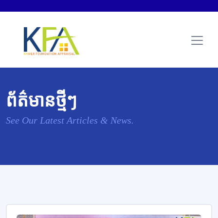
ព័ត៌មានថ្មីៗ
See Our Latest Articles & News.