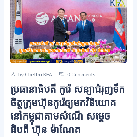
by Chettra KFA
0 Comments
ប្រធានាធិបតី កូរ៉េ សន្យាជំរុញទឹក
ចិត្តក្រុមហ៊ុនកូរ៉េឲ្យមកវិនិយោគ
នៅកម្ពុជាតាមសំណើ សម្ដេច
ធិបតី ហ៊ុន ម៉ាណែត