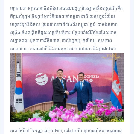
ហ្សាការតា ៖ ប្រធានាធិបតីនៃសាធារណរដ្ឋកូរ៉េសន្យាថានឹងបន្តលើកទឹក
ចិត្តដល់ក្រុមហ៊ុនកូរ៉េ មកវិនិយោគនៅកម្ពុជា ជាពិសេស ក្នុងវិស័យ
បច្ចេកវិទ្យាឌីជីថល ស្របពេលភាគីទាំងពីរ កម្ពុជា-កូរ៉េ បានឯកភាព
ពង្រឹង និងពង្រីកកិច្ចសហប្រតិបត្តិការបន្ថែមទៅលើវិស័យដែលមាន
សក្តានុពល ដូចជាការវិនិយោគ, ពាណិជ្ជកម្ម, កសិកម្ម, សុខភាព
សាធារណៈ, ការពារជាតិ និងការតភ្ជាប់រវាងប្រជាជន និងប្រជាជន។
កាលថ្ងៃទី៧ ខែកញ្ញា ឆ្នាំ២០២៣, នៅរដ្ឋធានីហ្សាការតានៃសាធារណរដ្ឋ