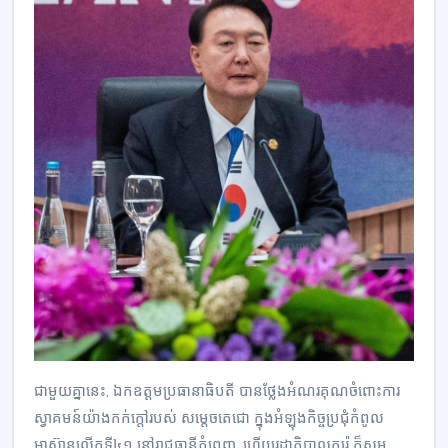
ជាមួយគ្នានេះ, ឯកឧត្តមប្រធានាធិបតី បានថ្លែងអំណរគុណចំពោះការ
ស្វាគមន៍យ៉ាងកក់ក្តៅរបស់ សម្តេចតេជោ ក្នុងអំឡុងកិច្ចប្រជុំកំពូល
អាស៊ានលើកទី៤១ នៅរាជធានីភ្នំពេញ, ហើយរដ្ឋាភិបាលកូរ៉េ ក៏សូម