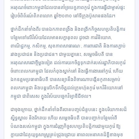
អរគុណចំពោះកម្ពុជាដែលបានគាំទ្របេក្ខភាពកូរ៉េ ក្នុងការធ្វើជាម្ចាស់ផ្ទះ
រៀបចំពិព័រណ៍ពិភពលោក ឆ្នាំ២០៣០ នៅទីក្រុងប៊ូសានផងដែរ។
ថ្នាក់ដឹកនាំទាំងពីរ បានឯកភាពពង្រឹង និងពង្រីកកិច្ចសហប្រតិបត្តិការ
បន្ថែមទៅលើវិស័យដែលមានសក្តានុពល ដូចជា ការវិនិយោគ,
ពាណិជ្ជកម្ម, កសិកម្ម, សុខភាពសាធារណៈ, ការពារជាតិ និងការតភ្ជាប់
រវាងប្រជាជន និងប្រជាជន។ ជាមួយគ្នានេះ, សម្តេចធិបតី បាន
អរគុណសារជាថ្មីម្តងទៀត ដល់ការយកចិត្តទុកដាក់របស់រដ្ឋាភិបាលកូរ៉េ
ចំពោះពលករកម្ពុជា ដែលកំពុងស្នាក់នៅ និងធ្វើការងារនៅកូរ៉េ, ហើយ
ឯកឧត្តមប្រធានាធិបតី បានសន្យានឹងពិចារណាបង្កើនកូតាសម្រាប់
ពលករកម្ពុជា និងបន្តលើកទឹកចិត្តដល់ក្រុមហ៊ុនកូរ៉េ មកវិនិយោគនៅ
កម្ពុជា ជាពិសេស ក្នុងវិស័យបច្ចេកវិទ្យាឌីជីថល។
ជាចុងក្រោយ, ថ្នាក់ដឹកនាំទាំងពីរបានបញ្ចប់ជំនួបនេះ ក្នុងបរិយាកាសដ៏
ស្និទ្ធស្នាល និងរីករាយ ហើយ សម្តេចធិបតី បានបញ្ជាក់បន្ថែមអំពី
បំណងរបស់កម្ពុជា ក្នុងការជំរុញកិច្ចសហប្រតិបត្តិការជាមួយកូរ៉េ ឱ្យ
ក្លាយជាដៃគូយុទ្ធសាស្រ្តគ្រប់ជ្រុងជ្រោយ នាពេលអនាគតដ៏ខ្លីខាងមុខ