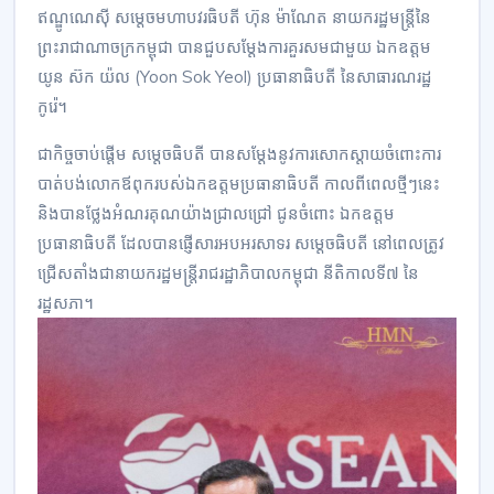
ឥណ្ឌូណេស៊ី សម្តេចមហាបវរធិបតី ហ៊ុន ម៉ាណែត នាយករដ្ឋមន្រ្តីនៃ
ព្រះរាជាណាចក្រកម្ពុជា បានជួបសម្តែងការគួរសមជាមួយ ឯកឧត្តម
យូន ស៊ក យ៉ល (Yoon Sok Yeol) ប្រធានាធិបតី នៃសាធារណរដ្ឋ
កូរ៉េ។
ជាកិច្ចចាប់ផ្តើម សម្តេចធិបតី បានសម្តែងនូវការសោកស្តាយចំពោះការ
បាត់បង់លោកឪពុករបស់ឯកឧត្តមប្រធានាធិបតី កាលពីពេលថ្មីៗនេះ
និងបានថ្លែងអំណរគុណយ៉ាងជ្រាលជ្រៅ ជូនចំពោះ ឯកឧត្តម
ប្រធានាធិបតី ដែលបានផ្ញើសារអបអរសាទរ សម្តេចធិបតី នៅពេលត្រូវ
ជ្រើសតាំងជានាយករដ្ឋមន្រ្តីរាជរដ្ឋាភិបាលកម្ពុជា នីតិកាលទី៧ នៃ
រដ្ឋសភា។