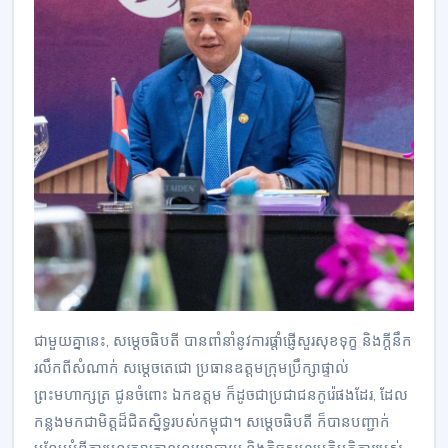
ជាមួយគ្នានេះ, សម្តេចធិបតី បានពាំនាំនូវការផ្តាំផ្ញើសួរសុខទុក្ខ និងក្តីនឹក
រលឹកពីសំណាក់ សម្តេចតេជោ ប្រធានឧត្តមក្រុមប្រឹក្សាផ្ទាល់
ព្រះមហាក្សត្រ ជូនចំពោះ ឯកឧត្តម ក៏ដូចជាប្រជាជនកូរ៉េផងដែរ, ដែល
កន្លងមកជាមិត្តដ៏ជិតស្និទ្ធរបស់កម្ពុជា។ សម្តេចធិបតី ក៏បានបញ្ជាក់