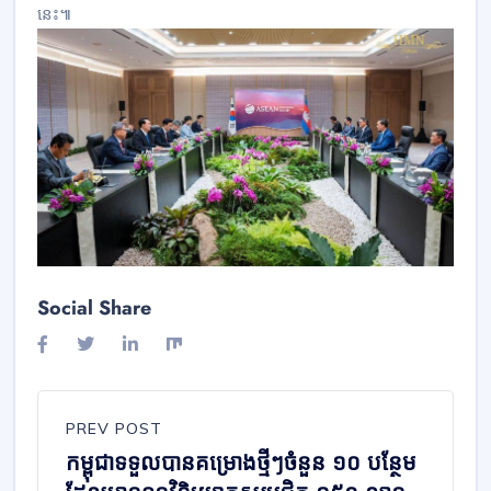
នេះ៕
Social Share
PREV POST
កម្ពុជាទទួលបានគម្រោងថ្មីៗចំនួន ១០ បន្ថែម