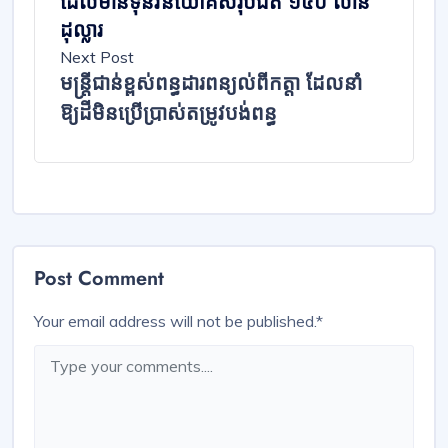
ដែលមានទុនវិនិយោគសរុបជិត ១៥០ លាន
ដុល្លារ
Next Post
មន្ត្រីជាន់ខ្ពស់ពន្ធដារពន្យល់ពីកត្តា ដែលនាំ
ឱ្យដីមិនប្រើប្រាស់តម្រូវបង់ពន្ធ
Post Comment
Your email address will not be published.
*