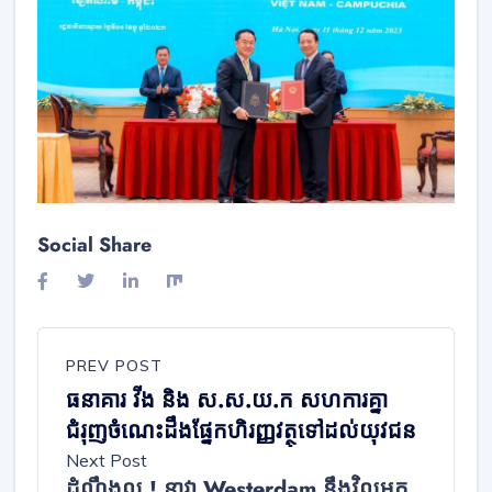
Social Share
PREV POST
ធនាគារ វីង និង ស.ស.យ.ក សហការគ្នា
ជំរុញចំណេះដឹងផ្នែកហិរញ្ញវត្ថុទៅដល់យុវជន
Next Post
ដំណឹងល្អ ! នាវា Westerdam នឹងវិលមក