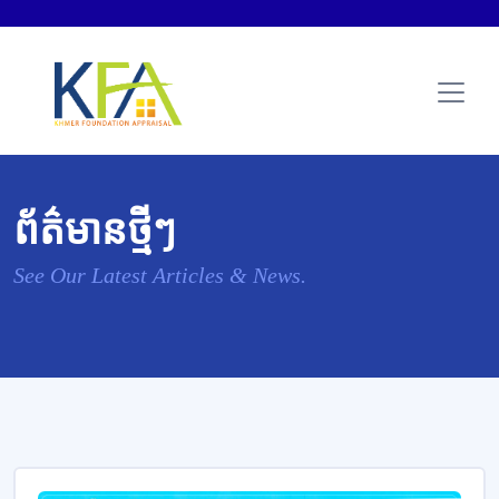
ព័ត៌មានថ្មីៗ
See Our Latest Articles & News.