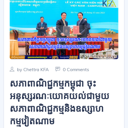
by Chettra KFA
0 Comments
សភាពាណិជ្ជកម្មកម្ពុជា ចុះ
អនុស្សរណៈយោគយល់ជាមួយ
សភាពាណិជ្ជកម្មនិងឧស្សាហ
កម្មវៀតណាម