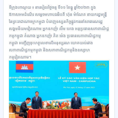
ទីក្រុងហាណូយ ៖ នាសៀលថ្ងៃចន្ទ ទី១១ ខែធ្នូ ឆ្នាំ២០២៣ ក្នុង
ឱកាសអមដំណើរ សម្តេចមហាបវរធិបតី ហ៊ុន ម៉ាណែត នាយករដ្ឋមន្ត្រី
នៃព្រះរាជាណាចក្រកម្ពុជា បំពេញទស្សនកិច្ចផ្លូវការនៅសាធារណរដ្ឋ
សង្គមនិយមវៀតណាម អ្នកឧកញ៉ា លឹម ហេង អនុប្រធានសភាពាណិជ្ជ
កម្មកម្ពុជា តំណាង អ្នកឧកញ៉ា គិត ម៉េង ប្រធានសភាពាណិជ្ជកម្ម
កម្ពុជា អញ្ជើញចុះហត្ថលេខាលើអនុស្សរណៈយោគយល់រវាង
សភាពាណិជ្ជកម្មកម្ពុជា និងសភាពាណិជ្ជកម្មនិងឧស្សាហ
កម្មវៀតណាម។