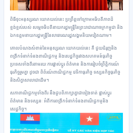
ពិធីចុះអនុស្សរណៈយោគយល់នេះ ប្រព្រឹត្តទៅក្រោមអធិបតីភាពដ៏
ខ្ពង់ខ្ពស់របស់ សម្តេចធិបតីនាយករដ្ឋមន្ត្រីនៃព្រះរាជាណាចក្រកម្ពុជា និង
ឯកឧត្តមនាយករដ្ឋមន្ត្រីនៃសាធារណរដ្ឋសង្គមនិយមវៀតណាម។
គោលបំណងសំខាន់នៃអនុស្សរណៈយោគយល់នេះ គឺ ជួយជំរុញនិង
ពង្រីកទំនាក់ទំនងពាណិជ្ជកម្ម និងសេដ្ឋកិច្ចរវាងសហគមន៍ធុរកិច្ច
ប្រទេសទាំងពីរតាមរយៈការផ្លាស់ប្តូរ ព័ត៌មាន និងការរៀបចំព្រឹត្តិការណ៍
ធុរកិច្ចរួមគ្នា ដូចជា ពិព័រណ៍ពាណិជ្ជកម្ម វេទិកាធុរកិច្ច ទស្សនកិច្ចធុរកិច្ច
និងសិក្ខាសាលាជាដើម។
សភាពាណិជ្ជកម្មទាំងពីរ នឹងជួបពិភាក្សាគ្នាជាទៀងទាត់ ផ្លាស់ប្តូរ
ព័ត៌មាន និងទស្សនៈ អំពីការពង្រីកទំនាក់ទំនងពាណិជ្ជកម្មនិង
សេដ្ឋកិច្ច។