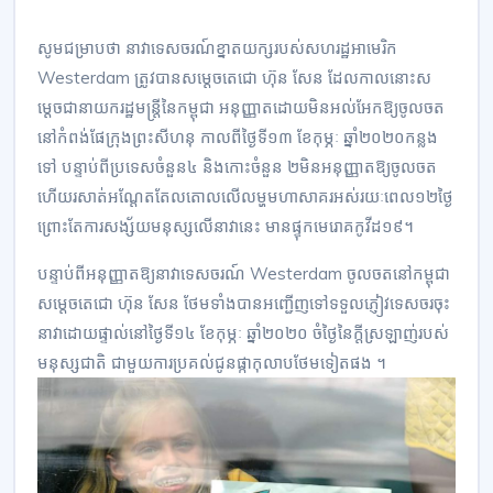
សូមជម្រាបថា នាវាទេសចរណ៍ខ្នាតយក្សរបស់សហរដ្ឋអាមេរិក
Westerdam ត្រូវបានសម្ដេចតេជោ ហ៊ុន សែន ដែលកាលនោះស
ម្តេចជានាយករដ្ឋមន្ត្រីនៃកម្ពុជា អនុញ្ញាតដោយមិនអល់អែកឱ្យចូលចត
នៅកំពង់ផែក្រុងព្រះសីហនុ កាលពីថ្ងៃទី១៣ ខែកុម្ភៈ ឆ្នាំ២០២០កន្លង
ទៅ បន្ទាប់ពីប្រទេសចំនួន៤ និងកោះចំនួន ២មិនអនុញ្ញាតឱ្យចូលចត
ហើយរសាត់អណ្តែតតែលតោលលើលម្ហមហាសាគរអស់រយៈពេល១២ថ្ងៃ
ព្រោះតែការសង្ស័យមនុស្សលើនាវានេះ មានផ្ទុកមេរោគកូវីដ១៩។
បន្ទាប់ពីអនុញ្ញាតឱ្យនាវាទេសចរណ៍ Westerdam ចូលចតនៅកម្ពុជា
សម្តេចតេជោ ហ៊ុន សែន ថែមទាំងបានអញ្ជើញទៅទទួលភ្ញៀវទេសចរចុះ
នាវាដោយផ្ទាល់នៅថ្ងៃទី១៤ ខែកុម្ភៈ ឆ្នាំ២០២០ ចំថ្ងៃនៃក្តីស្រឡាញ់របស់
មនុស្សជាតិ ជាមួយការប្រគល់ជូនផ្កាកុលាបថែមទៀតផង ។