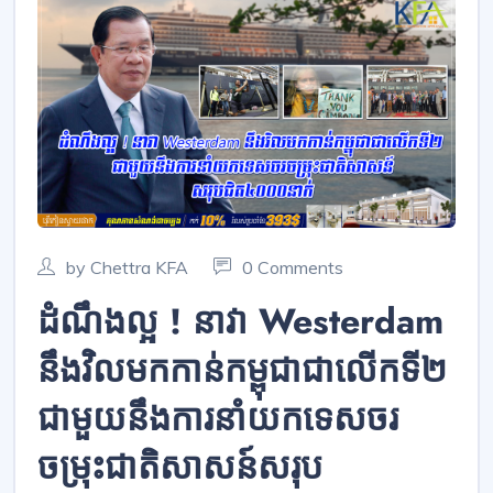
by Chettra KFA
0 Comments
ដំណឹងល្អ ! នាវា Westerdam
នឹងវិលមកកាន់កម្ពុជាជាលើកទី២
ជាមួយនឹងការនាំយកទេសចរ
ចម្រុះជាតិសាសន៍សរុប