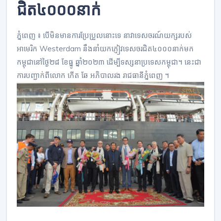
ជិត៤០០០នាក់
ភ្នំពេញ ៖ បើមិនមានការប្រែប្រួលនោះទេ នាវាទេសចរណ៍យក្សរបស់
អាមេរិក Westerdam នឹងនាំយកភ្ញៀវទេសចរជិត៤០០០នាក់មក
កម្ពុជានៅថ្ងៃ២៨ ខែធ្នូ ឆ្នាំ២០២៣ ដើម្បីទស្សនាប្រទេសកម្ពុជា។ នេះជា
ការបញ្ជាក់ពីលោក កើត ឆែ អភិបាលរង រាជធានីភ្នំពេញ ។