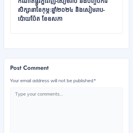
កំណាត់ផ្លូវភ្នំពេញ-សៀមរាប នឹងបញ្ចប់ការ
សិក្សានាខែកុម្ភៈឆ្នាំ២០២៤ និងសៀមរាប-
ប៉ោយប៉ែត ខែឧសភា
Post Comment
Your email address will not be published.
*