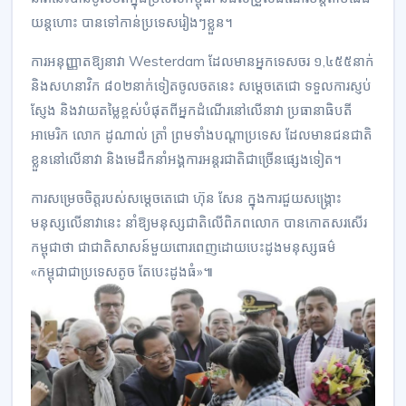
យន្តហោះ បានទៅកាន់ប្រទេសរៀងៗខ្លួន។
ការអនុញ្ញាតឱ្យនាវា Westerdam ដែលមានអ្នកទេសចរ ១,៤៥៥នាក់
និងសហនាវិក ៨០២នាក់ទៀតចូលចតនេះ សម្ដេចតេជោ ទទួលការស្ញប់
ស្ញែង និងវាយតម្លៃខ្ពស់បំផុតពីអ្នកដំណើរនៅលើនាវា ប្រធានាធិបតី
អាមេរិក លោក ដូណាល់ ត្រាំ ព្រមទាំងបណ្តាប្រទេស ដែលមានជនជាតិ
ខ្លួននៅលើនាវា និងមេដឹកនាំអង្គការអន្តរជាតិជាច្រើនផ្សេងទៀត។
ការសម្រេចចិត្តរបស់សម្តេចតេជោ ហ៊ុន សែន ក្នុងការជួយសង្គ្រោះ
មនុស្សលើនាវានេះ នាំឱ្យមនុស្សជាតិលើពិភពលោក បានកោតសរសើរ
កម្ពុជាថា ជាជាតិសាសន៍មួយពោរពេញដោយបេះដូងមនុស្សធម៌
«កម្ពុជាជាប្រទេសតូច តែបេះដូងធំ»៕