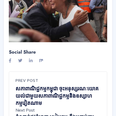
Social Share
PREV POST
សភាពាណិជ្ជកម្មកម្ពុជា ចុះអនុស្សរណៈយោគ
យល់ជាមួយសភាពាណិជ្ជកម្មនិងឧស្សាហ
កម្មវៀតណាម
Next Post