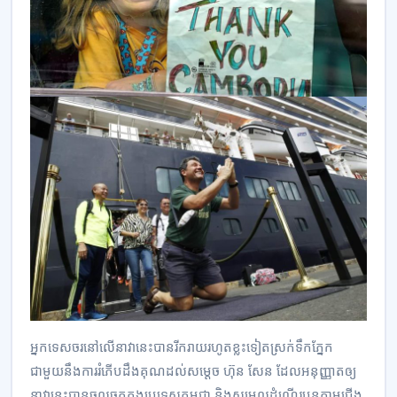
អ្នកទេសចរនៅលើនាវានេះបានរីករាយរហូតខ្លះទៀតស្រក់ទឹកភ្នែក
ជាមួយនឹងការរំភើបដឹងគុណដល់សម្តេច ហ៊ុន សែន ដែលអនុញ្ញាតឲ្យ
នាវានេះបានចូលចតក្នុងប្រទេសកម្ពុជា និងសម្រួលដំណើរបន្តតាមជើង