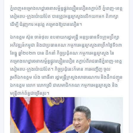
ភ្នំពេញ៖គម្រោងហេដ្ឋារចនាសម្ព័ន្ធផ្លូវល្បឿនលឿនតភ្ជាប់ពី ភ្នំពេញ-ខេត្ត
សៀមរាប-ក្រុងប៉ោយប៉ែត បានត្រូវអន្តរក្រសួងលើកយកមក ពិភាក្សា
ដើម្បី ជំរុញការ អនុវត្ត គម្រោងឱ្យបានលឿន។
ឯកឧត្តម ស៊ុន ចាន់ថុល ឧបនាយករដ្ឋមន្ត្រី អនុប្រធានទី១ក្រុមប្រឹក្សា
អភិវឌ្ឍន៍កម្ពុជា និងជាប្រធានគណៈកម្មការអន្តរក្រសួងនាព្រឹកថ្ងៃទី១៣
ខែធ្នូ ឆ្នាំ២០២៣ បាន ដឹកនាំ កិច្ចប្រជុំគណៈកម្មការអន្តរក្រសួង នៃ
គម្រោងហេដ្ឋារចនាសម្ព័ន្ធផ្លូវល្បឿនលឿន តភ្ជាប់ពីរាជធានីភ្នំពេញ-ខេត្ត
សៀមរាប-ក្រុងប៉ោយប៉ែត។ កិច្ចប្រជុំនេះក៏មាន ការអញ្ជើញ ចូល
រួមពីឯកឧត្តម ប៉េង ពោធិ៍នា រដ្ឋមន្រ្តីក្រសួងសាធារណការ និងដឹកជញ្ជូន
ឯកឧត្តម លោក លោកស្រី ជាសមាជិកគណៈកម្មការអន្តរក្រសួង និង
មន្ត្រីពាក់ព័ន្ធជាច្រើនរូប។