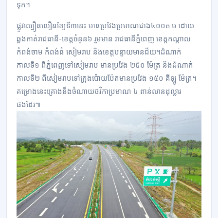
ទុក។
ផ្លូវល្បឿនលឿនខ្សែទី៣នេះ មានប្រវែងប្រមាណជាង៤០០គ.ម ដោយ
ឆ្លងកាត់រាជធានី-ខេត្តចំនួន៦ រួមមាន រាជធានីភ្នំពេញ ខេត្ដកណ្ដាល
កំពង់ចាម កំពង់ធំ សៀមរាប និងខេត្តបន្ទាយមានជ័យ។ដំណាក់
កាលទី១ ពីភ្នំពេញទៅសៀមរាប មានប្រវែង ២៥០ ម៉ែត្រ និងដំណាក់
កាលទី២ ពីសៀមរាបទៅក្រុងប៉ោយប៉ែតមានប្រវែង ១៥០ គីឡូ ម៉ែត្រ។
គម្រោងនេះគ្រោងនឹងចំណាយថវិកាប្រមាណ ៤ ពាន់លានដុល្លារ
ផងដែរ៕