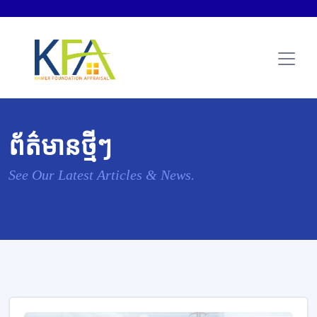
ព័ត៌មានថ្មីៗ
See Our Latest Articles & News.