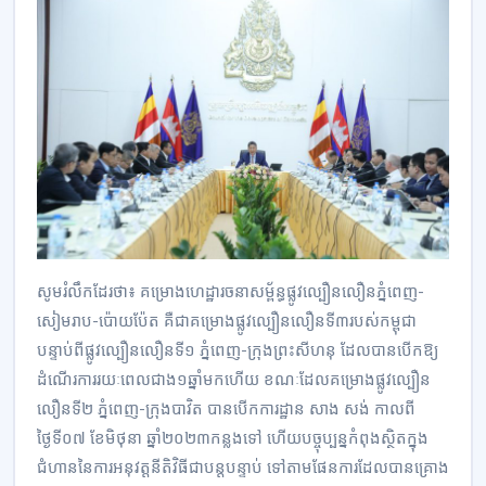
សូមរំលឹកដែរថា៖ គម្រោងហេដ្ឋារចនាសម្ព័ន្ធផ្លូវល្បឿនលឿនភ្នំពេញ-
សៀមរាប-ប៉ោយប៉ែត គឺជាគម្រោងផ្លូវល្បឿនលឿនទី៣របស់កម្ពុជា
បន្ទាប់ពីផ្លូវល្បឿនលឿនទី១ ភ្នំពេញ-ក្រុងព្រះសីហនុ ដែលបានបើកឱ្យ
ដំណើរការរយៈពេលជាង១ឆ្នាំមកហើយ ខណៈដែលគម្រោងផ្លូវល្បឿន
លឿនទី២ ភ្នំពេញ-ក្រុងបាវិត បានបើកការដ្ឋាន សាង សង់ កាលពី
ថ្ងៃទី០៧ ខែមិថុនា ឆ្នាំ២០២៣កន្លងទៅ ហើយបច្ចុប្បន្នកំពុងស្ថិតក្នុង
ជំហាននៃការអនុវត្តនីតិវិធីជាបន្តបន្ទាប់ ទៅតាមផែនការដែលបានគ្រោង