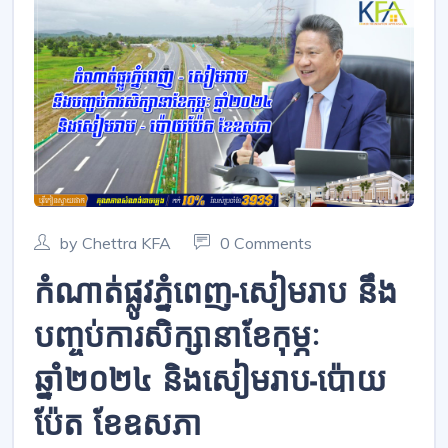
by Chettra KFA
0 Comments
កំណាត់ផ្លូវភ្នំពេញ-សៀមរាប នឹង
បញ្ចប់ការសិក្សានាខែកុម្ភៈ
ឆ្នាំ២០២៤ និងសៀមរាប-ប៉ោយ
ប៉ែត ខែឧសភា