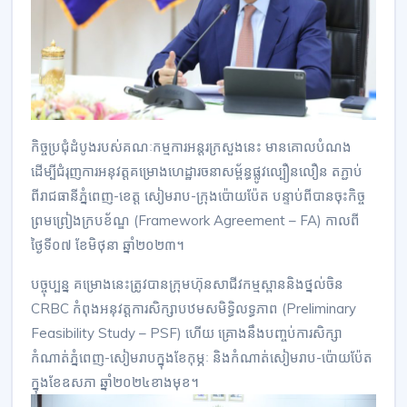
កិច្ចប្រជុំដំបូងរបស់គណៈកម្មការអន្តរក្រសួងនេះ មានគោលបំណង
ដើម្បីជំរុញការអនុវត្តគម្រោងហេដ្ឋារចនាសម្ព័ន្ធផ្លូវល្បឿនលឿន តភ្ជាប់
ពីរាជធានីភ្នំពេញ-ខេត្ត សៀមរាប-ក្រុងប៉ោយប៉ែត បន្ទាប់ពីបានចុះកិច្ច
ព្រមព្រៀងក្របខ័ណ្ឌ (Framework Agreement – FA) កាលពី
ថ្ងៃទី០៧ ខែមិថុនា ឆ្នាំ២០២៣។
បច្ចុប្បន្ន គម្រោងនេះត្រូវបានក្រុមហ៊ុនសាជីវកម្មស្ពាននិងថ្នល់ចិន
CRBC កំពុងអនុវត្តការសិក្សាបឋមសមិទ្ធិលទ្ធភាព (Preliminary
Feasibility Study – PSF) ហើយ គ្រោងនឹងបញ្ចប់ការសិក្សា
កំណាត់ភ្នំពេញ-សៀមរាបក្នុងខែកុម្ភៈ និងកំណាត់សៀមរាប-ប៉ោយប៉ែត
ក្នុងខែឧសភា ឆ្នាំ២០២៤ខាងមុខ។