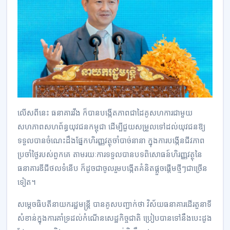
លើសពីនេះ ធនាគារវីង ក៏បានបង្កើតភាពជាដៃគូសហការជាមួយ
សហភាពសហព័ន្ធយុវជនកម្ពុជា ដើម្បីជួយសម្រួលទៅដល់យុវជនឱ្យ
ទទួលបានចំណេះដឹងផ្នែកហិរញ្ញវត្ថុចាំបាច់នានា ក្នុងការបង្កើនជីវភាព
ប្រចាំថ្ងៃរបស់ពួកគេ តាមរយៈការទទួលបានបទពិសោធន៍ហិរញ្ញវត្ថុនៃ
ធនាគារឌីជីថលទំនើប ក៏ដូចជាចូលរួមបង្កើតគំនិតផ្តួចផ្តើមថ្មីៗជាច្រើន
ទៀត។
សម្តេចធិបតីនាយករដ្ឋមន្ត្រី បានគូសបញ្ជាក់ថា វិស័យធនាគារដើរតួនាទី
សំខាន់ក្នុងការគាំទ្រដល់កំណើនសេដ្ឋកិច្ចជាតិ ប្រៀបបានទៅនឹងបេះដូង