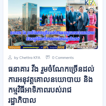
by Chettra KFA
0 Comments
ធនាគារ វីង រួមចំណែកច្រើនដល់
ការអនុវត្តគោលនយោបាយ និង
កម្មវិធីអាទិភាពរបស់រាជ
រដ្ឋាភិបាល