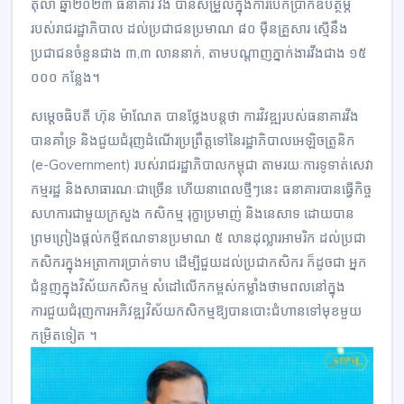
តុលា ឆ្នាំ២០២៣ ធនាគារ វីង បានសម្រួលក្នុងការបើកប្រាក់ឧបត្ថម្ភ
របស់រាជរដ្ឋាភិបាល ដល់ប្រជាជនប្រមាណ ៨០ ម៉ឺនគ្រួសារ ស្មើនឹង
ប្រជាជនចំនួនជាង ៣,៣ លាននាក់, តាមបណ្ដាញភ្នាក់ងារវីងជាង ១៥
០០០ កន្លែង។
សម្តេចធិបតី ហ៊ុន ម៉ាណែត បានថ្លែងបន្តថា ការវិវឌ្ឍរបស់ធនាគារវីង
បានគាំទ្រ និងជួយជំរុញដំណើរប្រព្រឹត្តទៅនៃរដ្ឋាភិបាលអេឡិចត្រូនិក
(e-Government) របស់រាជរដ្ឋាភិបាលកម្ពុជា តាមរយៈការទូទាត់សេវា
កម្មរដ្ឋ និងសាធារណៈជាច្រើន ហើយនាពេលថ្មីៗនេះ ធនាគារបានធ្វើកិច្ច
សហការជាមួយក្រសួង កសិកម្ម រុក្ខាប្រមាញ់ និងនេសាទ ដោយបាន
ព្រមព្រៀងផ្តល់កម្ចីឥណទានប្រមាណ ៥ លានដុល្លារអាមរិក ដល់ប្រជា
កសិករក្នុងអត្រាការប្រាក់ទាប ដើម្បីជួយដល់ប្រជាកសិករ ក៏ដូចជា អ្នក
ជំនួញក្នុងវិស័យកសិកម្ម សំដៅលើកកម្ពស់កម្លាំងថាមពលនៅក្នុង
ការជួយជំរុញការអភិវឌ្ឍវិស័យកសិកម្មឱ្យបានបោះជំហានទៅមុខមួយ
កម្រិតទៀត ។