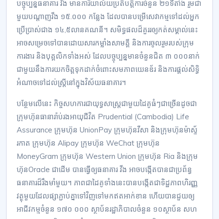
បច្ចុប្បន្នធនាគារ វីង មានការិយាល័យប្រតិបត្តិការចំនួន ២១ទីតាំង រួមជា
មួយបណ្តាញវីង ១៥.០០០ កន្លែង ដែលបានបម្រើសេវាកម្មទៅដល់អ្នក
ប្រើប្រាស់ជាង ១៤,៥លានគណនី។ សមិទ្ធផលដ៏គួររឲ្យកត់សម្គាល់នេះ
អាចសម្រេចទៅបានដោយសារកម្លាំងសាមគ្គី និងការចូលរួមរបស់ក្រុម
ការងារ និងបុគ្គលិកទាំងអស់ ដែលបច្ចុប្បន្នមានចំនួនជិត ៣ ០០០នាក់
ជាមួយនឹងការយកចិត្តទុកដាក់ចំពោះសមភាពយេនឌ័រ និងការផ្តល់សិទ្ធិ
អំណាចទៅដល់ស្រ្តីនៅក្នុងវិស័យធនាគារ។
បន្ថែមលើនេះ កិច្ចសហការជាយុទ្ធសាស្ត្រជាមួយដៃគូធំៗជាច្រើនដូចជា
ក្រុមហ៊ុនធានារ៉ាប់រងអាយុជីវិត Prudential (Cambodia) Life
Assurance ក្រុមហ៊ុន UnionPay ក្រុមហ៊ុនវីសា និងក្រុមហ៊ុនម៉ាស្ទ័
រកាត ក្រុមហ៊ុន Alipay ក្រុមហ៊ុន WeChat ក្រុមហ៊ុន
MoneyGram ក្រុមហ៊ុន Western Union ក្រុមហ៊ុន Ria និងក្រុម
ហ៊ុនOracle ជាដើម បានធ្វើឲ្យធនាគារ វីង អាចបង្កើតបានជាប្រព័ន្ធ
ធនាគារដ៏រឹងមាំមួយ។ ភាពជាដៃគូទាំងនេះបានបង្កើតជាទិដ្ឋភាពហិរញ្ញ
វត្ថុមួយដែលផ្សាភ្ជាប់គ្នាទៅវិញទៅមកឥតអាក់ខាន ហើយបានជួយឲ្យ
អាជីវកម្មចំនួន ១៧០ ០០០ ស្ថាប័នរដ្ឋាភិបាលចំនួន ១០ស្ថាប័ន សហ