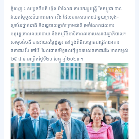
ភ្នំពេញ ៖ សម្តេចធិបតី ហ៊ុន ម៉ាណែត នាយករដ្ឋមន្រ្តី នៃកម្ពុជា បាន
វាយតម្លៃខ្ពស់ចំពោះធនាគារ វីង ដែលបានសហការជាមួយក្រសួង-
ស្ថាប័នថ្នាក់ជាតិ និងរដ្ឋបាលថ្នាក់ក្រោមជាតិ រួមចំណែកដល់ការ
អនុវត្តគោលនយោបាយ និងកម្មវិធីអាទិភាពនានារបស់រាជរដ្ឋាភិបាល។
សម្តេចធិបតី បានវាយតម្លៃដូច្នេះ នៅក្នុងពិធីសម្ពោធជាផ្លូវការអគារ
ធនាគារ វីង ថៅវើ ដែលជាសមិទ្ធផលថ្មីមួយរបស់ធនាគារវីង មានកម្ពស់
២៥ ជាន់ នាព្រឹកថ្ងៃទី២០ ខែធ្នូ ឆ្នាំ២០២៣។