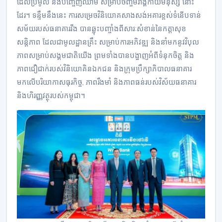
ដែលប្រមូល និងបញ្ចេញឈាម សម្រាប់ចិញ្ចឹមរាង្គកាយមនុស្ស នោះ
ដែរ។ ទន្ទឹមនឹងនេះ ការសម្រេចវិនិយោគសាងសង់អគារខ្ពស់ទំនើបទាន់
សម័យរបស់ធនាគារវីង បានឆ្លុះបញ្ចាំងពីសារៈសំខាន់នៃកត្តាសុខ
សន្តិភាព ដែលជាមូលដ្ឋានគ្រឹះ សម្រាប់ការអភិវឌ្ឍ និងនាំមកនូវវិបុល
ភាពសម្រាប់សង្គមជាតិយើង ព្រមទាំងបានបង្ហាញអំពីទំនុកចិត្ត និង
ភាពជឿជាក់របស់វិនិយោគិនឯកជន និងក្រុមប្រឹក្សាភិបាលធនាគារ
មកលើបរិយាកាសធុរកិច្ច, ភាពរឹងមាំ និងភាពធន់របស់វិស័យធនាគារ
និងហិរញ្ញវត្ថុរបស់កម្ពុជា។