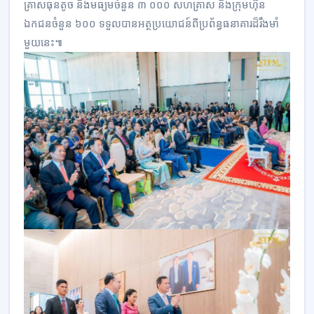
គ្រាសធុនតូច និងមធ្យមចំនួន ៣ ០០០ សហគ្រាស និងក្រុមហ៊ុន
ឯកជនចំនួន ៦០០ ទទួលបានអត្ថប្រយោជន៍ពីប្រព័ន្ធធនាគារដ៏រឹងមាំ
មួយនេះ៕