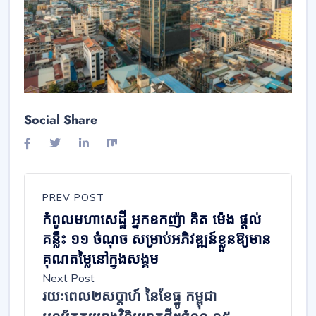
Social Share
PREV POST
កំពូលមហាសេដ្ឋី អ្នកឧកញ៉ា គិត ម៉េង ផ្តល់
គន្លឹះ ១១ ចំណុច សម្រាប់អភិវឌ្ឍន៍ខ្លួនឱ្យមាន
គុណតម្លៃនៅក្នុងសង្គម
Next Post
រយៈពេល២សប្ដាហ៍ នៃខែធ្នូ កម្ពុជា