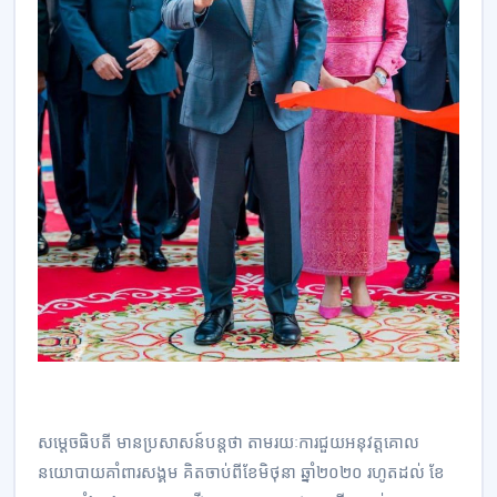
សម្តេចធិបតី មានប្រសាសន៍បន្តថា តាមរយៈការជួយអនុវត្តគោល
នយោបាយគាំពារសង្គម គិតចាប់ពីខែមិថុនា ឆ្នាំ២០២០ រហូតដល់ ខែ