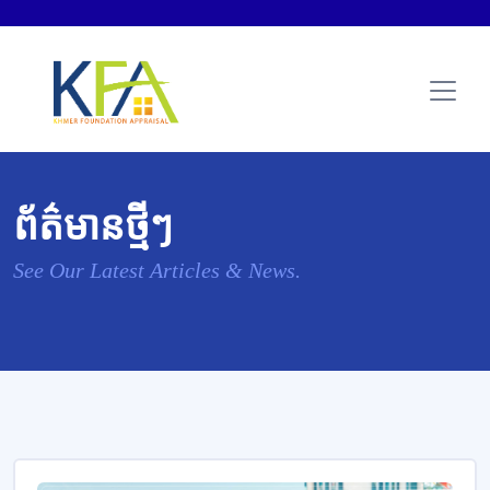
ព័ត៌មានថ្មីៗ
See Our Latest Articles & News.