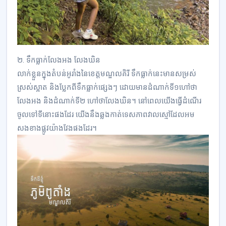
២. ទឹកធ្លាក់លែងអង លែងឃិន
លាក់ខ្លួនក្នុងតំបន់អូរាំងនៃខេត្តមណ្ឌលគិរី ទឹកធ្លាក់នេះមានសម្រស់
ស្រស់ស្អាត និងប្លែកពីទឹកធ្លាក់ផ្សេងៗ ដោយមានដំណាក់ទី១ហៅថា
លែងអង និងដំណាក់ទី២ ហៅថាលែងឃិន។ នៅពេលយើងធ្វើដំណើរ
ចូលទៅទីនោះផងដែរ យើងនឹងឆ្លងកាត់ទេសភាពវាលស្មៅដែលអម
សងខាងផ្លូវយ៉ាងវែងផងដែរ។