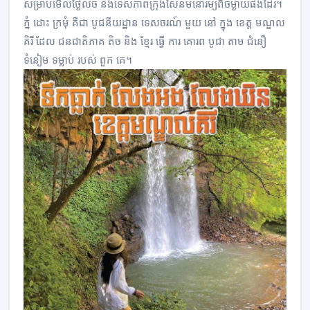
សម្រាប់មើលថ្ងៃលិច និងទេសភាពក្រុងសែនមនោរម្យពីចម្ងាយផងដែរ។
ភ្នំ ដោះ ក្រមុំ គឺជា បូជនីយដ្ឋាន ទេសចរណ៍ មួយ នៅ ក្នុង ខេត្ត មណ្ឌល
គិរី ដែល ជនជាតិភាគ តិច និង ខ្មែរ ធ្វើ ការ គោរព បូជា តាម ជំនឿ
ទំនៀម ទម្លាប់ របស់ ពួក គេ។