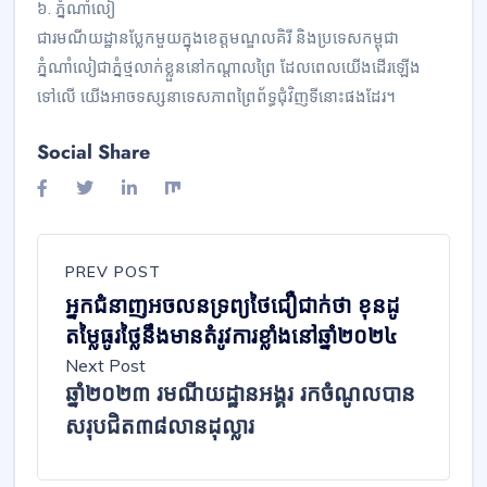
៦. ភ្នំណាំលៀ
ជារមណីយដ្ឋានប្លែកមួយក្នុងខេត្តមណ្ឌលគិរី និងប្រទេសកម្ពុជា
ភ្នំណាំលៀជាភ្នំថ្មលាក់ខ្លួននៅកណ្តាលព្រៃ ដែលពេលយើងដើរឡើង
ទៅលើ យើងអាចទស្សនាទេសភាពព្រៃព័ទ្ធជុំវិញទីនោះផងដែរ។
Social Share
PREV POST
អ្នកជំនាញអចលនទ្រព្យថៃជឿជាក់ថា ខុនដូ
តម្លៃធូរថ្លៃនឹងមានតំរូវការខ្លាំងនៅឆ្នាំ២០២៤
Next Post
ឆ្នាំ២០២៣ រមណីយដ្ឋានអង្គរ រកចំណូលបាន
សរុបជិត៣៨លានដុល្លារ