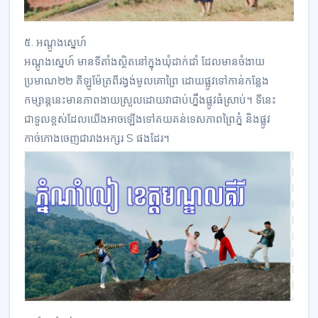
៥. អណ្តូងស្នេហ៍
អណ្តូងស្នេហ៍ មានទីតាំងស្ថិតនៅក្នុងឃុំដាក់ដាំ ដែលមានចំងាយ
ប្រមាណ២២ គីឡូម៉ែត្រពីរង្វង់មូលគោព្រៃ ដោយផ្លូវទៅកាន់កន្លែង
កម្សាន្តនេះមានភាពងាយស្រួលដោយវាជាប់ហ្នឹងផ្លូវធំស្រាប់។ ទីនេះ
ជាទួលខ្ពស់ដែលយើងអាចឡើងទៅគយគន់ទេសភាពព្រៃភ្នំ និងផ្លូវ
កាច់កោងចេញជារាងអក្សរ S ផងដែរ។