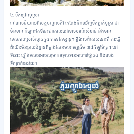
៤. ទឹកជ្រោះប៊ូស្រា
នៅពេលនិយាយពីខេត្តមណ្ឌលគិរី គេតែងនឹកឃើញទឹកធ្លាក់ប៊ូស្រាជា
មិនខាន ក៏ព្រោះតែទីនេះជាគោលដៅទេសចរណ៍សំខាន់ និងមាន
ទេសភាពស្រស់ស្អាតក្នុងការទៅកម្សាន្ត។ អ្វីដែលពិសេសនោះគឺ ការធ្វើ
ដំណើរមិនឆ្ងាយប៉ុន្មានពីក្រុងសែនមនោរម្យត្រឹម ៣៨គីឡូម៉ែត្រ។ នៅ
ទីនោះ ភ្ញៀវទេសចរអាចសម្រាកទទួលទានអាហារថ្ងៃត្រង់ និងលេង
ទឹកធ្លាក់ផងដែរ។