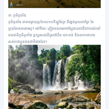
៣. ភូមិពូតាំង
ភូមិពូតាំង មានចម្ងាយប្រហែល១០គីឡូម៉ែត្រ ពីរង្វង់មូលគោព្រៃ នៃ
ក្រុងសែនមនោរម្យ។ នៅទីនេះ ភ្ញៀវទេសចរអាចស្វែងយល់ជីវភាពរស់នៅ
ជនជាតិភូមិពូតាំង ភ្លក្សរសជាតិស្រាឪទិន បោះតង់ និងសាកអាហារ
របស់បងប្អូនជនជាតិផងដែរ។