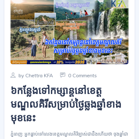
by Chettra KFA
0 Comments
៦កន្លែងទៅកម្សាន្តនៅខេត្ត
មណ្ឌលគិរីសម្រាប់ថ្ងៃឆ្លងឆ្នាំខាង
មុខនេះ
ភ្នំពេញ: អ្នកធ្លាប់ទៅលេងខេត្តមណ្ឌលគិរីច្បាស់ជាដឹងហើយថា ចុងឆ្នាំជា