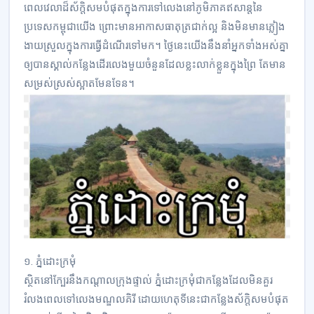
ពេលវេលាដ៏ស័ក្តិសមបំផុតក្នុងការទៅលេងនៅភូមិភាគឥសាន្តនៃ
ប្រទេសកម្ពុជាយើង ព្រោះមានអាកាសធាតុត្រជាក់ល្អ និងមិនមានភ្លៀង
ងាយស្រួលក្នុងការធ្វើដំណើរទៅមក។ ថ្ងៃនេះយើងនឹងនាំអ្នកទាំងអស់គ្នា
ឲ្យបានស្គាល់កន្លែងដើរលេងមួយចំនួនដែលខ្លះលាក់ខ្លួនក្នុងព្រៃ តែមាន
សម្រស់ស្រស់ស្អាតមែនទែន។
១. ភ្នំដោះក្រមុំ
ស្ថិតនៅក្បែរនឹងកណ្តាលក្រុងផ្ទាល់ ភ្នំដោះក្រមុំជាកន្លែងដែលមិនគួរ
រំលងពេលទៅលេងមណ្ឌលគិរី ដោយហេតុទីនេះជាកន្លែងស័ក្តិសមបំផុត