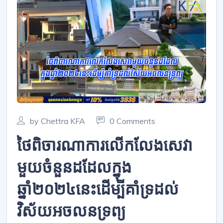
by Chettra KFA
0 Comments
ថៃពិចារណាការលើកលែងសេវា
មួយចំនួនដដែលក្នុង
ឆ្នាំ២០២៤នេះដើម្បីគាំទ្រដល់
វិស័យអចលនទ្រព្យ