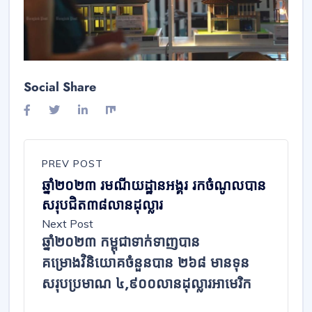
Social Share
PREV POST
ឆ្នាំ២០២៣ រមណីយដ្ឋានអង្គរ រកចំណូលបាន
សរុបជិត៣៨លានដុល្លារ
Next Post
ឆ្នាំ២០២៣ កម្ពុជាទាក់ទាញបាន
គម្រោងវិនិយោគចំនួនបាន ២៦៨ មានទុន
សរុបប្រមាណ ៤,៩០០លានដុល្លារអាមេរិក