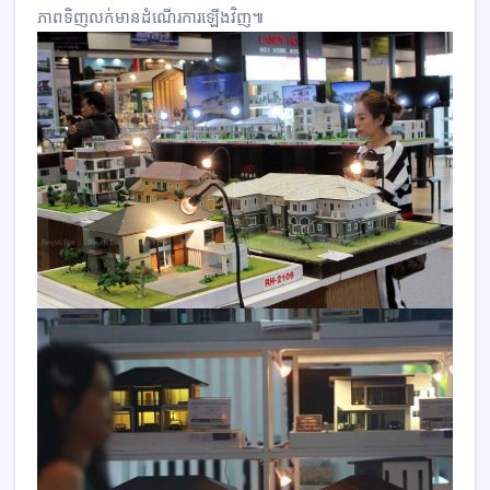
ភាពទិញលក់មានដំណើរការឡើងវិញ៕