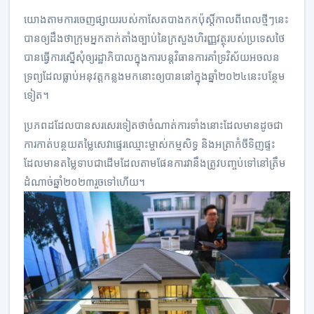
យោងតាមការចេញផ្សាយរបស់កាសែតបាងកកប៉ុស្តិ៍កាលពីពេលថ្មីៗនេះ
បានឲ្យដឹងថាក្រុមអ្នកតាក់តាំងច្បាប់នៃក្រសួងហិរញ្ញវត្ថុរបស់ប្រទេសថៃ
បានធ្វើការស្នើសុំឲ្យរដ្ឋាភិបាលក្នុងការបន្តវិធានការគាំទ្រវិស័យអចលន
ទ្រព្យដែលធ្លាប់អនុវត្តកន្លងមកនោះឲ្យបាននៅក្នុងឆ្នាំ២០២៤នេះបន្ថែម
ទៀត។
ប្រភពដដែលបានសរសេរទៀតថាចំណាត់ការទាំងនោះដែលមានដូចជា
ការកាត់បន្ថយតម្លៃសេវាផ្ទេរឈ្មោះម្ចាស់កម្មសិទ្ធ និងអត្រាកំចីទិញផ្ទះ
ដែលមានតម្លៃទាបជាដើមដែលតាមផែនការវានឹងត្រូវបញ្ចប់ទៅនៅត្រឹម
ដំណាច់ឆ្នាំ២០២៣រួចទៅហើយ។