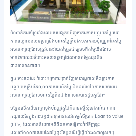
ចំណាត់ការគាំទ្រទាំងនោះគេសង្កេតឃើញថាការកាត់បន្ថយតម្លៃសេវា
កាត់ឈ្មោះអចលនទ្រព្យនឹងមានតម្លៃត្រឹមតែ១ភាគរយប៉ុណ្ណោះនៃតម្លៃ
អចលនទ្រព្យដែលត្រូវបានវាយតម្លៃរួចជាស្រេចពីតម្លៃដើមដែល
មាន២ភាគរយចំពោះអចលនទ្រព្យដែលមានតម្លៃសរុបតិច
ជាង៣លានបាត។
ក្នុងនោះផងដែរ ចំពោះអត្រាការប្រាក់វិញសេវារដ្ឋបាលនឹងត្រូវកាត់
បន្ថយមកត្រឹមតែ០,០១ភាគរយពីតម្លៃដើមដល់ទៅ១ភាគរយចំពោះ
អចលនទ្រព្យដែលមានតម្លៃតិចជាង៣លានបាតដូចគ្នាដែរ។
បន្ថែមលើសពីនេះក្រសួងហិរញ្ញវត្ថុថៃក៏បានស្នើសុំទៅកាន់ធនាគារ
កណ្តាលថៃក្នុងការបន្តដាក់ឲ្យមានសេវាកម្មកំចីប្រាក់ Loan to value
(LTV) ដែលមានន័យថាអតិថិជនអាចធ្វើការកំចីទិញផ្ទះ
ដល់ទៅ១០០ភាគរយនៃតម្លៃផ្ទះតែម្តងដើម្បីធ្វើយ់ាងណាឲ្យសកម្ម