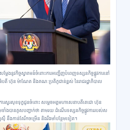
 បានសម្តែងនូវកិច្ចស្វាគមន៍ចំពោះការអញ្ជើញបំពេញទស្សនកិច្ចផ្លូវការនៅ
ចធិបតី ហ៊ុន ម៉ាណែត និងគណៈប្រតិភូជាន់ខ្ពស់ នៃរាជរដ្ឋាភិបាល
ំផ្ញើការសួរសុខទុក្ខជូនចំពោះ សម្តេចអគ្គមហាសេនាបតីតេជោ ហ៊ុន
្រមទាំងបានគូសបញ្ជាក់ថា តាមរយៈដំណើរទស្សនកិច្ចផ្លូវការរបស់ស
េស៊ី នឹងកាន់តែរីកចម្រើន និងរឹងមាំបន្ថែមទៀត។