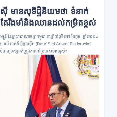
ឡេស៊ី មានសុទិដ្ឋិនិយមថា ទំនាក់
់តែរឹងមាំនិងឈានដល់កម្រិតខ្ពស់
្រី នៃព្រះរាជាណាចក្រកម្ពុជា នាព្រឹកថ្ងៃទី២៧ ខែកុម្ភៈ ឆ្នាំ២០២៤
ុ ស៊េរី អាន់វ៉ា អ៊ីប្រាហ៊ីម (Dato’ Seri Anwar Bin Ibrahim)
របំពេញទស្សនកិច្ចផ្លូវការនៅប្រទេសម៉ាឡេស៊ី។