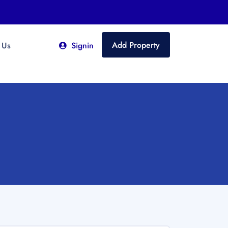
Add Property
 Us
Signin