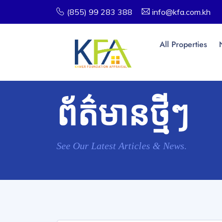
(855) 99 283 388
info@kfa.com.kh
All Properties
ព័ត៌មានថ្មីៗ
See Our Latest Articles & News.