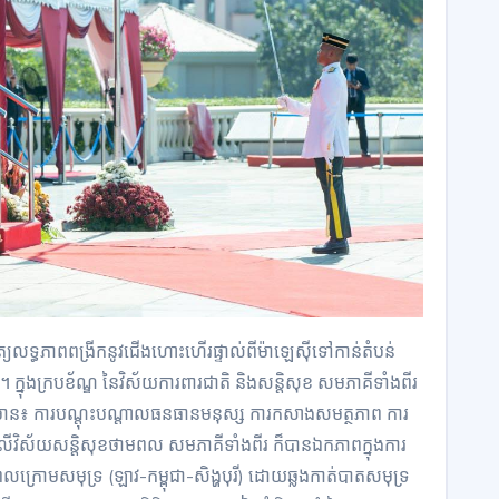
ិនិត្យលទ្ធភាពពង្រីកនូវជើងហោះហើរផ្ទាល់ពីម៉ាឡេស៊ីទៅកាន់តំបន់
្នុងក្របខ័ណ្ឌ នៃវិស័យការពារជាតិ និងសន្ដិសុខ សមភាគីទាំងពីរ
រួមមាន៖ ការបណ្តុះបណ្តាលធនធានមនុស្ស ការកសាងសមត្ថភាព ការ
ឡែក លើវិស័យសន្តិសុខថាមពល សមភាគីទាំងពីរ ក៏បានឯកភាពក្នុងការ
លក្រោមសមុទ្រ (ឡាវ-កម្ពុជា-សិង្ហបុរី) ដោយឆ្លងកាត់បាតសមុទ្រ