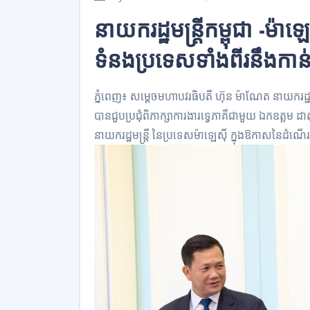
នាយករដ្ឋមន្ត្រីកម្ពុជា -ម៉ា
ទំនងប្រទេសទាំងពីរនឹងកាន
ភ្នំពេញ៖ សម្តេចមហាបវរធិបតី ហ៊ុន ម៉ាណែត នាយករដ្ឋមន្ត
បានជួបប្រជុំពិភាក្សាការងារទ្វេភាគីជាមួយ ឯកឧត្តម ដាត
នាយករដ្ឋមន្រ្តី នៃប្រទេសម៉ាឡេស៊ី ក្នុងឱកាសនៃដំណើ