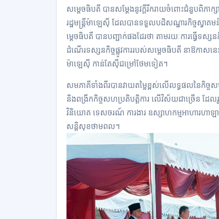
សម្តេចធិបតី បានសម្តែងនូវក្តីរីករាយចំពោះជំនួបពិភ
រដ្ឋមន្ត្រីម៉ាឡេស៊ី ដែលបានទទួលបដិសណ្ឋារកិច្ចស្វ
ម្តេចធិបតី បានបញ្ជាក់ផងដែរថា តាមរយៈការធ្វើទស្សនកិច្
ដំណើរទស្សនកិច្ចផ្លូវការរបស់សម្តេចធិបតី នាឱកាសនេះ 
ម៉ាឡេស៊ី កាន់តែស៊ីជម្រៅថែមទៀត។
សមភាគីទាំងពីរបានវាយតម្លៃខ្ពស់លើលទ្ធផលនៃកិច្ចសហប្
និងពង្រីកកិច្ចសហប្រតិបត្តិការ លើវិស័យជាច្រើន ដែ
វិនិយោគ ទេសចរណ៍ ការងារ ឧស្សាហកម្មអាហារហាឡាល់ ទូ
សន្តិសុខថាមពល។