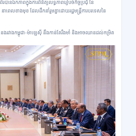
នឯកភាពក្នុងការពិនិត្យលទ្ធភាពរៀបចំកិច្ចប្រជុំ នៃ
C) នាពេលខាងមុខ ដែលដឹកនាំរួមគ្នាដោយរដ្ឋមន្ត្រីការបរទេសនៃ
ក់ទំនងរវាងកម្ពុជា-ម៉ាឡេស៊ី នឹងកាន់តែរឹងមាំ និងអាចឈានដល់កម្រិត