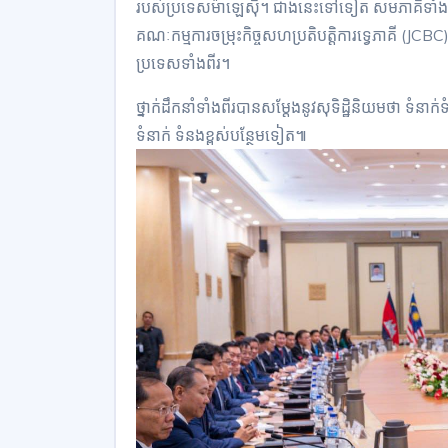
របស់ប្រទេសម៉ាឡេស៊ី។ ជាងនេះទៅទៀត សមភាគីទាំងពីរបា
គណៈកម្មការចម្រុះកិច្ចសហប្រតិបត្តិការទ្វេភាគី (JCB
ប្រទេសទាំងពីរ។
ថ្នាក់ដឹកនាំទាំងពីរបានសម្តែងនូវសុទិដ្ឋិនិយមថា ទំនា
ទំនាក់ ទំនងខ្ពស់បន្ថែមទៀត៕