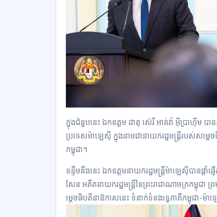
ក្នុងជំនួបនេះ ឯកឧត្តម ដាតុ ស៊េរី អាន់វ៉ា អ៊ីប្រាហ៊ីម
ប្រទេសម៉ាឡេស៊ី ក្នុងនាមជានាយករដ្ឋមន្ត្រីរបស់សម្តេ
កម្ពុជា។
ទន្ទឹមនឹងនេះ ឯកឧត្តមនាយករដ្ឋមន្ត្រីម៉ាឡេស៊ីបានផ្តា
សែន អតីតនាយករដ្ឋមន្រ្តីនៃព្រះរាជាណាចក្រកម្ពុជា ព
ម្តេចធិបតីនាឱកាសនេះ ទំនាក់ទំនងទ្វេភាគីកម្ពុជា-ម៉ាឡ