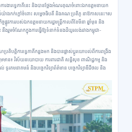
ាក្សាការងារទ្វេភាគីនេះ និងបានថ្លែងអំណរគុណចំពោះឯកឧត្តមនាយក
ាគមន៍យ៉ាងកក់ក្តៅចំពោះ សម្តេចធិបតី និងគណ:ប្រតិភូ នាឱកាសនេះ។ស
ចផ្លូវការរបស់ឯកឧត្តមនាយករដ្ឋមន្ត្រីកាលពីខែមីនា ឆ្នាំមុន និង
នឹងរួមចំណែកក្នុងការធ្វើឱ្យទំនាក់ទំនងដ៏យូរលង់រវាងកម្ពុជា-
រតិបត្តិការទ្វេភាគីកន្លងមក និងបានផ្លាស់ប្ដូរយោបល់ពីការពង្រឹង
លរួមមាន៖ វិស័យនយោបាយ ការពារជាតិ សន្តិសុខ ពាណិជ្ជកម្ម និង
រគមនាគមន៍ និងបច្ចេកវិទ្យាព័ត៌មាន បច្ចេកវិទ្យាឌីជីថល និង