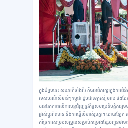
ក្នុងជំនួបនេះ សមភាគីទាំងពីរ ក៏បានពិភាក្សាក្នុងការព
ទេសចរណ៍សំខាន់ៗកម្ពុជា ដូចជាខេត្តសៀមរាប ផងដែរ។ ក
បានឯកភាពលើការបន្តជំរុញនូវកិច្ចសហប្រតិបត្តិការ
ផ្លាស់ប្តូរព័ត៌មាន និងការធ្វើលំហាត់រួមគ្នា។ ដោយ
គាំទ្រការសម្របសម្រួលសម្រាប់គម្រោងខ្សែបញ្ជូនថាមព