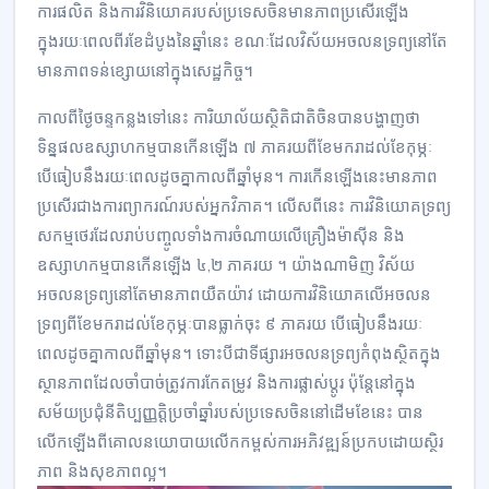
ការផលិត និងការវិនិយោគរបស់ប្រទេសចិនមានភាពប្រសើរឡើង
ក្នុងរយៈពេលពីរខែដំបូងនៃឆ្នាំនេះ ខណៈដែលវិស័យអចលនទ្រព្យនៅតែ
មានភាពទន់ខ្សោយនៅក្នុងសេដ្ឋកិច្ច។
កាលពីថ្ងៃចន្ទកន្លងទៅនេះ ការិយាល័យស្ថិតិជាតិចិនបានបង្ហាញថា
ទិន្នផលឧស្សាហកម្មបានកើនឡើង ៧ ភាគរយពីខែមករាដល់ខែកុម្ភៈ
បើធៀបនឹងរយៈពេលដូចគ្នាកាលពីឆ្នាំមុន។ ការកើនឡើងនេះមានភាព
ប្រសើរជាងការព្យាករណ៍របស់អ្នកវិភាគ។ លើសពីនេះ ការវិនិយោគទ្រព្យ
សកម្មថេរដែលរាប់បញ្ចូលទាំងការចំណាយលើគ្រឿងម៉ាស៊ីន និង
ឧស្សាហកម្មបានកើនឡើង ៤,២ ភាគរយ ។ យ៉ាងណាមិញ វិស័យ
អចលនទ្រព្យនៅតែមានភាពយឺតយ៉ាវ ដោយការវិនិយោគលើអចលន
ទ្រព្យពីខែមករាដល់ខែកុម្ភៈបានធ្លាក់ចុះ ៩ ភាគរយ បើធៀបនឹងរយៈ
ពេលដូចគ្នាកាលពីឆ្នាំមុន។ ទោះបីជាទីផ្សារអចលនទ្រព្យកំពុងស្ថិតក្នុង
ស្ថានភាពដែលចាំបាច់ត្រូវការកែតម្រូវ និងការផ្លាស់ប្តូរ ប៉ុន្តែនៅក្នុង
សម័យប្រជុំនីតិប្បញ្ញត្តិប្រចាំឆ្នាំរបស់ប្រទេសចិននៅដើមខែនេះ បាន
លើកឡើងពីគោលនយោបាយលើកកម្ពស់ការអភិវឌ្ឍន៍ប្រកបដោយស្ថិរ
ភាព និងសុខភាពល្អ។