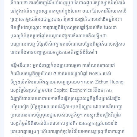
និយាយថា ការនាំចេញដ៏រឹងមាំពេញមួយខែបានជួយរក្សាចង្វាក់ដ៏សំខាន់
នៅក្នុងផលិតកម្មឧស្សាហកម្មនៅក្នុងខែនេះ ខណៈដែលការវិនិយោគលើ
ទ្រព្យសកម្មថេរទំនងជាត្រូវបានគាំទ្រដោយរដ្ឋាភិបាលនៅដើមឆ្នាំនេះ។
មិនត្រឹមតែប៉ុណ្ណោះ ការប្រារព្ធពិធីបុណ្យចូលឆ្នាំថ្មីរបស់ចិន ដែលជា
បុណ្យធំបំផុតប្រចាំឆ្នាំនបណ្តាលឱ្យការចំណាយកើនឡើងជា
បណ្ដោះអាសន្ន ប៉ុន្តែបើសិនគ្មានការចំណាយបន្ថែមពីរដ្ឋាភិបាលទៀតទេ
នោះវានឹងមានបញ្ហាប្រឈមក្នុងការអភិវឌ្ឍន៍ដ៏រឹងមាំ។
ទន្ទឹមនឹងនេះ អ្នកជំនាញកំពុងព្រួយបារម្ភថា ការកំណត់គោលដៅ
កំណើនសេដ្ឋកិច្ចប្រហែល ៥ ភាគរយសម្រាប់ឆ្នាំ ២០២៤ របស់
ទីក្រុងប៉េកាំងអាចនឹងក្លាយជាបញ្ហាប្រឈម។ លោក Zichun Huang
សេដ្ឋវិទូចិនប្រចាំក្រុមហ៊ុន Capital Economics រំពឹងថា ការ
ជំរុញពីគោលនយោបាយអាចនឹងធ្វើឲ្យសន្ទុះសេដ្ឋកិច្ចនឹងប្រសើរឡើង
បន្ថែមទៀត ប៉ុន្តែក្នុងរយៈពេលដ៏ខ្លីខាងមុខប៉ុណ្ណោះ ដោយសារតែបញ្ហា
ប្រឈមរចនាសម្ព័ន្ធមូលដ្ឋានរបស់សេដ្ឋកិច្ច។ ការស្ទុះងើបឡើងវិញនៃ
សេដ្ឋកិច្ចធំទីពីររបស់ពិភពលោកបន្ទាប់ពីការរាតត្បាតត្រូវបានរារាំង
ដោយកត្តាផ្សេងៗ ហើយការធ្លាក់ចុះនៃវិស័យអចលន្យទ្រព្យគឺជាការធ្លាក់