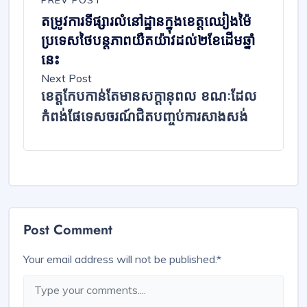
តម្រូវការទីផ្សារលំនៅដ្ឋានក្នុងខេត្តឈៀងម៉ៃ
ប្រទេសថៃបន្តភាពយឺតយ៉ាវដល់២ខែដើមឆ្នាំ
នេះ
Next Post
ខេត្តកែបកាន់តែមានសក្ដានុពល ខណៈដែល
កំពង់ផែទេសចរណ៍ជិតបញ្ចប់ការសាងសង់
Post Comment
Your email address will not be published.
*