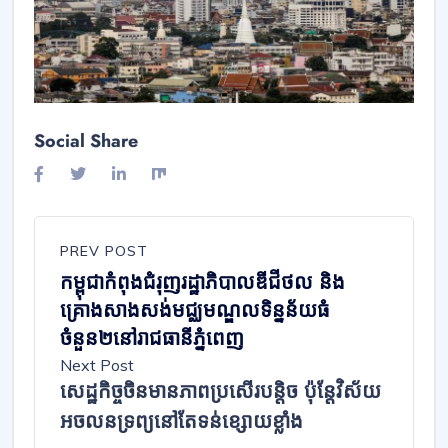
Social Share
PREV POST
កម្ពុជាកំពុងជំរុញរដ្ឋាភិបាលឌីជីថល និង
គ្រោងសាងសង់មជ្ឈមណ្ឌលទិន្នន័យធំ
ចំនួន២នៅរាជធានីភ្នំពេញ
Next Post
សេដ្ឋកិច្ចចិនមានភាពប្រសើរបន្តិច ប៉ុន្តែវិស័យ
អចលនទ្រព្យនៅតែទន់ខ្សោយខ្លាំង