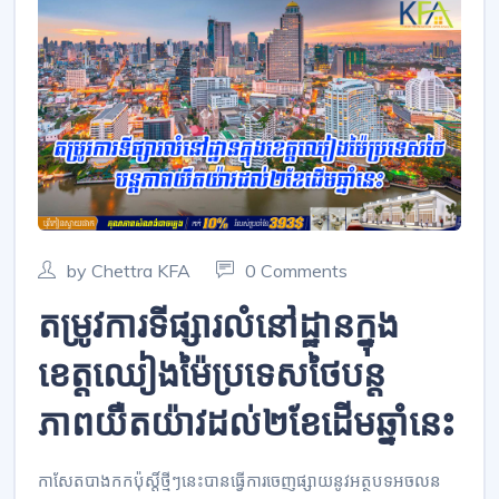
by Chettra KFA
0 Comments
តម្រូវការទីផ្សារលំនៅដ្ឋានក្នុង
ខេត្តឈៀងម៉ៃប្រទេសថៃបន្ត
ភាពយឺតយ៉ាវដល់២ខែដើមឆ្នាំនេះ
កាសែតបាងកកប៉ុស្តិ៍ថ្មីៗនេះបានធ្វើការចេញផ្សាយនូវអត្ថបទអចលន