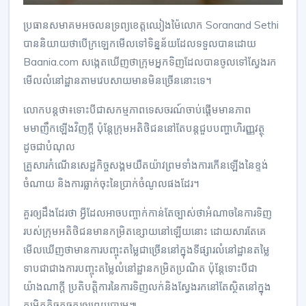
ប្រធានសមាគមអចលនទ្រព្យខេត្តឈៀងម៉ៃលោក Soranand Sethi
បាននិយាយថាបើក្រឡេកមើលទៅទិន្នន័យដែលទទួលបានដោយ
Baania.com សង្កេតឃើញថាក្រុមអ្នកទិញដែលបានចូលទៅស្វែងរក
មើលលំនៅដ្ឋានតាមវេបសាយមានមិនច្រើននោះទេ។
លោកបន្តថា៖ទោះបីជាសកម្មភាពទេសចរណ៍ចាប់ផ្តើមមានភាព
មមាញឹកឡើងវិញក្តី ប៉ុន្តែក្រុមអតិថិជននៅតែបន្តជួបបញ្ហាហិរញ្ញវត្ថុ
ដូចជាបំណុល
គ្រួសារកំណើនសេដ្ឋកិច្ចសង្គមយឺតយ៉ាវព្រមទាំងការកើនឡើងនៃខ្ទង់
ចំណាយ និងការធ្លាក់ចុះនៃប្រាក់ចំណូលផងដែរ។
គួរឲ្យដឹងដែរថា អ្វីដែលអាចបញ្ចាក់កាន់តែច្បាស់ថាអំណាចនៃការទិញ
របស់ក្រុមអតិថិជនមានកម្រិតខ្សោយនៅឡើយនោះ ដោយសារតែគេ
មើលឃើញថាមានការបញ្ចុះតម្លៃជាច្រើននៅក្នុងទីផ្សារលំនៅដ្ឋានតម្លៃ
ទាបជាជាងការបញ្ចុះតម្លៃលំនៅដ្ឋានកម្រិតប្រណិត ប៉ុន្តែទោះបីជា
យ៉ាងណាក្តី ប្រតិបត្តិការនៃការទិញលក់និងស្វែងរកនៅតែស្ថិតនៅក្នុង
កម្រិតតិចតួចគួរឲ្យព្រួយបារម្ភ៕