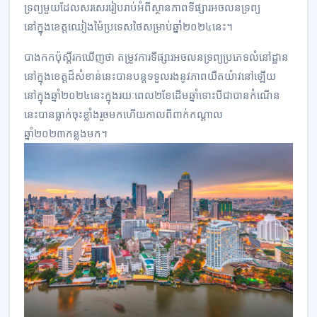
ទ្រព្យមួយដែលសរសេររៀបរាប់អំពីស្ថានភាពទីផ្សារអចលនទ្រព្យ
នៅក្នុងខេត្តឈៀងម៉ៃប្រទេសថៃសម្រាប់ឆ្នាំ២០២៤នេះ។
បាងកកប៉ុស្តិ៍រកឃើញថា តម្រូវការទីផ្សារអចលនទ្រព្យប្រភេទលំនៅដ្ឋាន
នៅក្នុងខេត្តដ៏សំខាន់នេះបានបន្តទទួលរងនូវភាពយឺតយ៉ាវនៅឡើយ
នៅក្នុងឆ្នាំ២០២៤នេះក្នុងរយៈពេល២ខែដើមឆ្នាំទោះបីជាបានកំណើន
នេះបានធ្លាក់ចុះខ្លាំងរួចមកហើយកាលពីពាក់កណ្តាល
ឆ្នាំ២០២៣កន្លងមក។