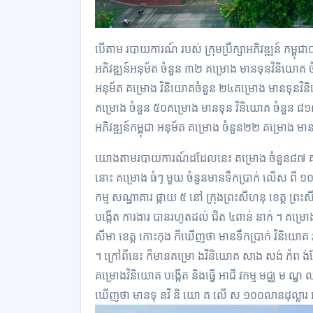
បើតាម របាយការណ៍ របស់ ក្រុមប្រឹក្សាអភិវឌ្ឍន៍ កម្ពុជា
អភិវឌ្ឍន៍អនុម័ត ចំនួន ៣២ គម្រោង មានទុនវិនិយោគ ចំនួន
អនុម័ត គម្រោង វិនិយោគចំនួន ២៤គម្រោង មានទុនវិនិយ
គម្រោង ចំនួន ៥០គម្រោង មានទុន វិនិយោគ ចំនួន ៨១៣ លា
អភិវឌ្ឍន៍កម្ពុជា អនុម័ត គម្រោង ចំនួន២២ គម្រោង មា
យោងតាមរបាយការណ៍ដដែលនេះ គម្រោង ចំនួន៨៧ គម្រោង
នោះ គម្រោង ធំៗ មួយ ចំនួនមានទឹកប្រាក់ លើស ពី ១០០ 
កម្ម សណ្ឋាគារ ផ្កាយ ៥ នៅ ក្រុងព្រះសីហនុ ខេត្ត ព្
បង្កើត ការងារ បានរហូតដល់ ជិត ៤ពាន់ នាក់ ។ គម្រោង
សីមា ខេត្ត កោះកុង ក៏ឃើញថា មានទឹកប្រាក់ វិនិយោគ
។ ក្រៅពីនេះ ក៏មានគម្រោ ងវិនិយោគ សាង សង់ កំព ង់ផែ
គម្រោងវិនិយោគ បង្កើត និងធ្វើ អាជី វកម្ម មជ្ឈ ម ណ្
ឃើញថា មានទុ នវិ និ យោ គ លើ ស ១០០លានដុល្លារ អ