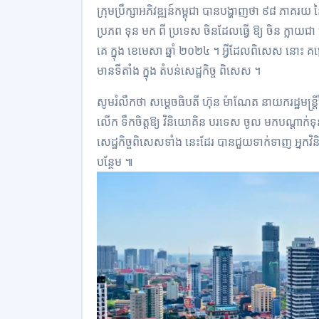
ក្រុមប្រឹក្សាអភិវឌ្ឍន៍កម្ពុជា បានបង្ហាញថា ៩៨ ភាគ
ប្រភព ទុន មក ពី ប្រទេស ចិនដែលធ្វើ ឱ្យ ចិន ក្លាយជ
គេ ក្នុង ខេមេសា ឆ្នាំ ២០២៤ ។ អ្វីដែលពិសេស នោះ គ
មានទីតាំង ក្នុង តំបន់សេដ្ឋកិច្ច ពិសេស ។
សូមរំលឹកថា សម្ដេចធិបតី ហ៊ុន ម៉ាណែត នាយករដ្ឋមន្ត្
លើក ទឹកចិត្តឱ្យ វិនិយោគិន បរទេស ចូល មកបណ្ដាក់ទុនប
សេដ្ឋកិច្ចពិសេសទាំង នេះដែរ បានជួយទាក់ទាញ អ្នក
បន្ថែម ៕