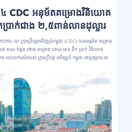
២៤ CDC អនុម័តគម្រោងវិនិយោគ
ប្រាក់ជាង ២,៥ពាន់លានដុល្លារ
២០២៤ នេះ ក្រុមប្រឹក្សាអភិវឌ្ឍន៍កម្ពុជា (CDC) បានអនុម័ត គម្រោង
ម្ពុជា សរុប ចំនួន ១២៨ គម្រោង ដោយ មាន ទឹក ប្រាក់ វិនិយោគ
 របាយការណ៍របស់ ក្រុមប្រឹក្សា អភិវឌ្ឍន៍ កម្ពុជា ចេញផ្សាយ ជា