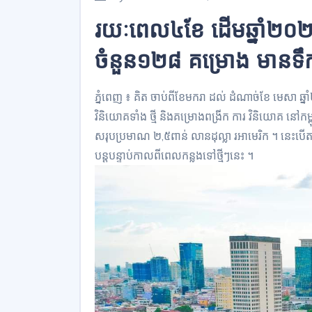
រយៈពេល៤ខែ ដើមឆ្នាំ២០
ចំនួន១២៨ គម្រោង មានទឹក
ភ្នំពេញ ៖ គិត ចាប់ពីខែមករា ដល់ ដំណាច់ខែ មេសា ឆ្នាំ
វិនិយោគទាំង ថ្មី និងគម្រោងពង្រីក ការ វិនិយោគ នៅក
សរុបប្រមាណ ២,៥ពាន់ លានដុល្លា រអាមេរិក ។ នេះបើតាម
បន្តបន្ទាប់កាលពីពេលកន្លងទៅថ្មីៗនេះ ។