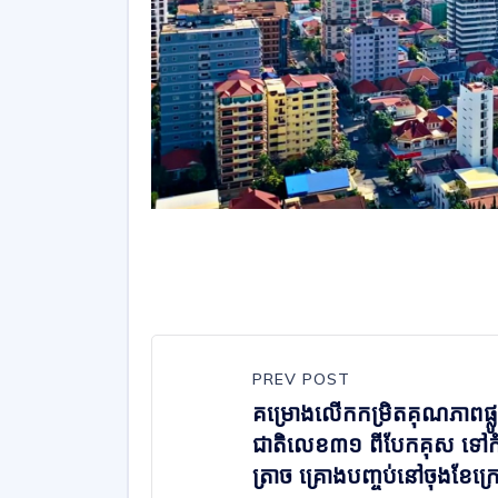
PREV POST
គម្រោងលើកកម្រិតគុណភាពផ្លូ
ជាតិលេខ៣១ ពីបែកគុស ទៅក
ត្រាច គ្រោងបញ្ចប់នៅចុងខែក