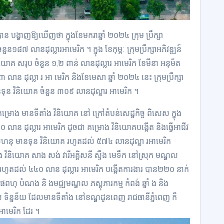
បាន បង្ហាញឱ្យឃើញថា ក្នុងខែមករាឆ្នាំ ២០២៤ ក្រុម ប្រឹក្សា
១៨៧ លានដុល្លារអាមេរិក ។ ក្នុង ខែកុម្ភៈ ក្រុមប្រឹក្សាអភិវឌ្ឍន៍
ោគ សរុប ចំនួន ១,២ ពាន់ លានដុល្លារ អាមេរិក ខែមីនា អនុម័ត
ន ដុល្លា រ អា មេរិក និងខែមេសា ឆ្នាំ ២០២៤ នេះ ក្រុមប្រឹក្សា
នទុន វិនិយោគ ចំនួន ៣០៩ លានដុល្លារ អាមេរិក ។
 មានទីតាំង វិនិយោគ នៅ ក្រៅតំបន់សេដ្ឋកិច្ច ពិសេស ក្នុង
លាន ដុល្លារ អាមេរិក ដូចជា គម្រោង វិនិយោគបង្កើត និងធ្វើអាជីវ
រះសីហនុ មានទុន វិនិយោគ រហូតដល់ ៥៧៤ លានដុល្លា រអាមេរិក
 វិនិយោគ សាង សង់ វារីអគ្គិសនី ស្ទឹង មេទឹក នៅស្រុក មណ្ឌល
 រហូតដល់ ៤៤០ លាន ដុល្លារ អាមេរិក បង្កើតការងារ បាន២២០ នាក់
ពហុ បំណង និ ងមជ្ឍមណ្ឌល ភស្តុភារកម្ម កំពង់ ឆ្នាំ ង និង
ឌ ល ទិន្នន័យ ដែលមានទីតាំង នៅខណ្ឌដូនពេញ រាជធានីភ្នំពេញ ក៏
ាមេរិក ដែរ ។