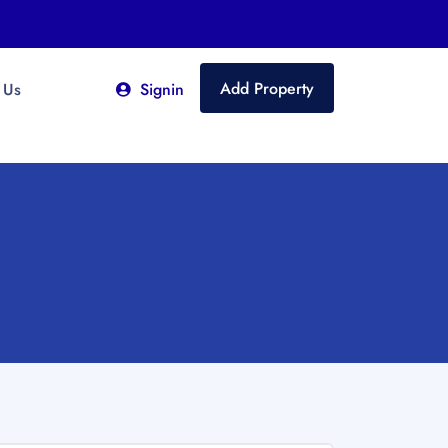
Add Property
 Us
Signin