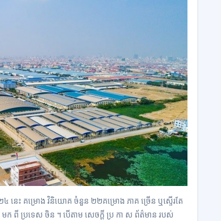
 ២០២៤ នេះ គម្រោង វិនិយោគ ចំនួន ២២គម្រោង ភាគ ច្រើន ឬស្ទើរតែ
មក ពី ប្រទេស ចិន ។ បើតាម សេចក្ដី ប្រ កា ស ព័ត៌មាន របស់