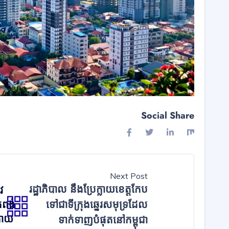
Social Share
Next Post
រដ្ឋាភិបាល នឹងប្រែក្លាយខេត្តកែប
វ
ំពង់
ទៅជាទីក្រុងឆ្នេរសមុទ្រដែល
្រោយ
ទាក់ទាញបំផុតនៅកម្ពុជា