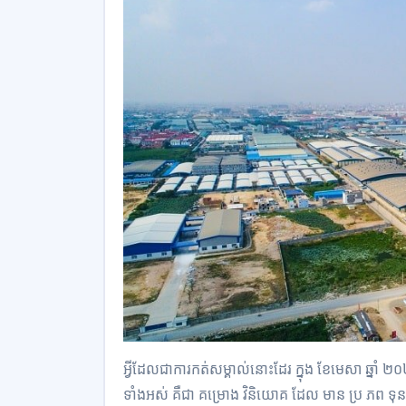
អ្វីដែលជាការកត់សម្គាល់នោះដែរ ក្នុង ខែមេសា ឆ្នាំ
ទាំងអស់ គឺជា គម្រោង វិនិយោគ ដែល មាន ប្រ ភព ទុន 