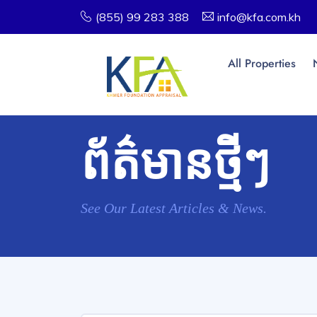
(855) 99 283 388
info@kfa.com.kh
All Properties
ព័ត៌មានថ្មីៗ
See Our Latest Articles & News.