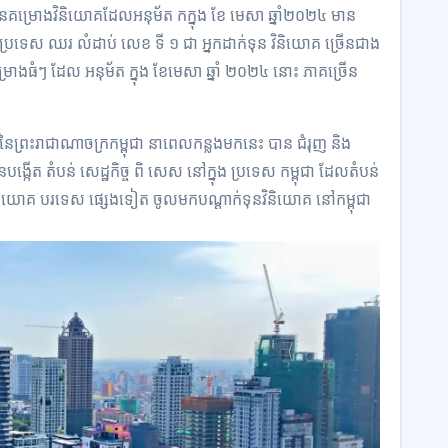
រយ នៃគម្រោងវិនិយោគដែលអនុម័ត កក្នុង ខែ មេសា ឆ្នាំ២០២៤ មាន
ា ប្រទេស ឈរ លំដាប់ លេខ ទី ១ ជា អ្នកដាក់ទុន វិនិយោគ ច្រើនជាង
ម្រោងធំៗ ដែល អនុម័ត ក្នុង ខែមេសា ឆ្នាំ ២០២៤ នោះ ភាគច្រើន
រីនៃព្រះរាជាណាចក្រកម្ពុជា នាពេលកន្លងមកនេះ បាន ជំរុញ និង
ង្កើត តំបន់ សេដ្ឋកិច្ច ពិ សេស នៅក្នុង ប្រទេស កម្ពុជា ដែលតំបន់
វិនិយោគ បរទេស ផ្សេងទៀត ចូលមកបណ្ដាក់ទុនវិនិយោគ នៅកម្ពុជា